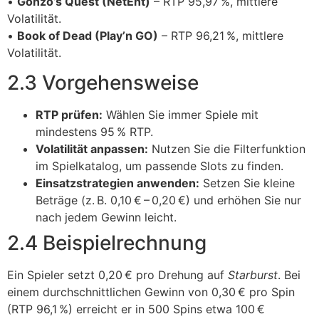
•
Gonzo’s Quest (NetEnt)
– RTP 95,97 %, mittlere
Volatilität.
•
Book of Dead (Play’n GO)
– RTP 96,21 %, mittlere
Volatilität.
2.3 Vorgehensweise
RTP prüfen:
Wählen Sie immer Spiele mit
mindestens 95 % RTP.
Volatilität anpassen:
Nutzen Sie die Filterfunktion
im Spielkatalog, um passende Slots zu finden.
Einsatzstrategien anwenden:
Setzen Sie kleine
Beträge (z. B. 0,10 € – 0,20 €) und erhöhen Sie nur
nach jedem Gewinn leicht.
2.4 Beispielrechnung
Ein Spieler setzt 0,20 € pro Drehung auf
Starburst
. Bei
einem durchschnittlichen Gewinn von 0,30 € pro Spin
(RTP 96,1 %) erreicht er in 500 Spins etwa 100 €