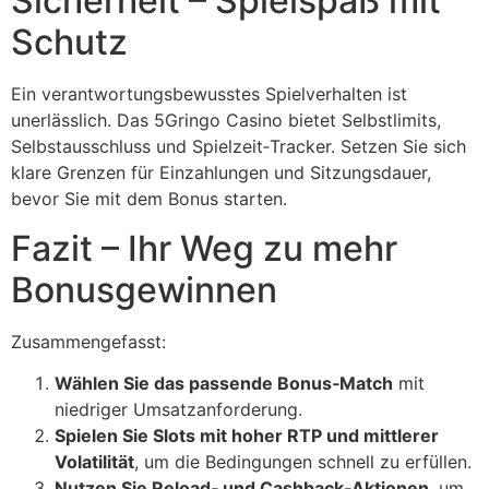
Sicherheit – Spielspaß mit
Schutz
Ein verantwortungsbewusstes Spielverhalten ist
unerlässlich. Das 5Gringo Casino bietet Selbstlimits,
Selbstausschluss und Spielzeit‑Tracker. Setzen Sie sich
klare Grenzen für Einzahlungen und Sitzungsdauer,
bevor Sie mit dem Bonus starten.
Fazit – Ihr Weg zu mehr
Bonusgewinnen
Zusammengefasst:
Wählen Sie das passende Bonus‑Match
mit
niedriger Umsatzanforderung.
Spielen Sie Slots mit hoher RTP und mittlerer
Volatilität
, um die Bedingungen schnell zu erfüllen.
Nutzen Sie Reload‑ und Cashback‑Aktionen
, um