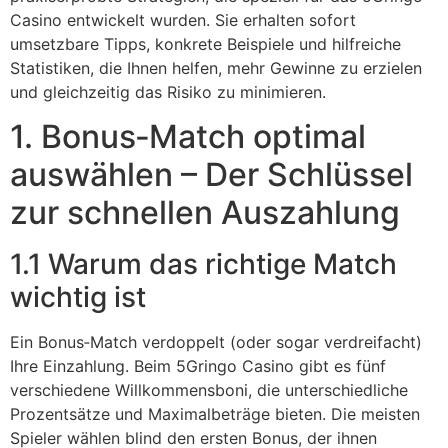
Casino entwickelt wurden. Sie erhalten sofort
umsetzbare Tipps, konkrete Beispiele und hilfreiche
Statistiken, die Ihnen helfen, mehr Gewinne zu erzielen
und gleichzeitig das Risiko zu minimieren.
1. Bonus‑Match optimal
auswählen – Der Schlüssel
zur schnellen Auszahlung
1.1 Warum das richtige Match
wichtig ist
Ein Bonus‑Match verdoppelt (oder sogar verdreifacht)
Ihre Einzahlung. Beim 5Gringo Casino gibt es fünf
verschiedene Willkommensboni, die unterschiedliche
Prozentsätze und Maximalbeträge bieten. Die meisten
Spieler wählen blind den ersten Bonus, der ihnen