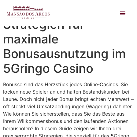
3 bewährte
Strategien für
maximale
Bonusausnutzung im
5Gringo Casino
Bonusse sind das Herzstück jedes Online‑Casinos. Sie
locken neue Spieler an und halten Bestandskunden bei
Laune. Doch nicht jeder Bonus bringt echten Mehrwert –
oft steckt viel Umsatzbedingungen (Wagering) dahinter.
Wie können Sie sicherstellen, dass Sie das Beste aus
Ihrem Willkommensbonus und den laufenden Aktionen
herausholen? In diesem Guide zeigen wir Ihnen drei
praxiserprobte Strategien, die speziell für das 5Gringo