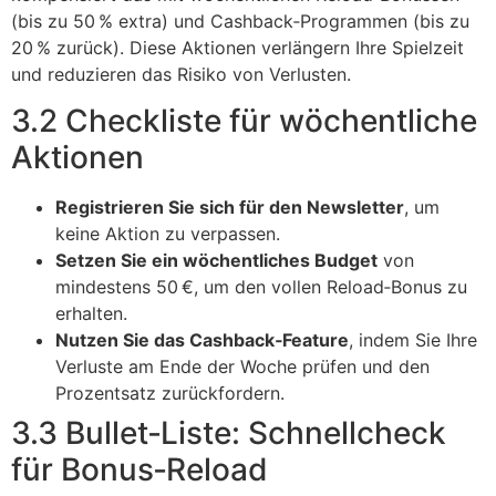
(bis zu 50 % extra) und Cashback‑Programmen (bis zu
20 % zurück). Diese Aktionen verlängern Ihre Spielzeit
und reduzieren das Risiko von Verlusten.
3.2 Checkliste für wöchentliche
Aktionen
Registrieren Sie sich für den Newsletter
, um
keine Aktion zu verpassen.
Setzen Sie ein wöchentliches Budget
von
mindestens 50 €, um den vollen Reload‑Bonus zu
erhalten.
Nutzen Sie das Cashback‑Feature
, indem Sie Ihre
Verluste am Ende der Woche prüfen und den
Prozentsatz zurückfordern.
3.3 Bullet‑Liste: Schnellcheck
für Bonus‑Reload