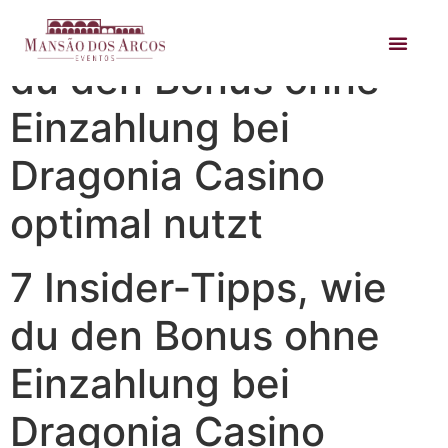
7 Insider‑Tipps, wie
du den Bonus ohne
Einzahlung bei
Dragonia Casino
optimal nutzt
7 Insider‑Tipps, wie
du den Bonus ohne
Einzahlung bei
Dragonia Casino