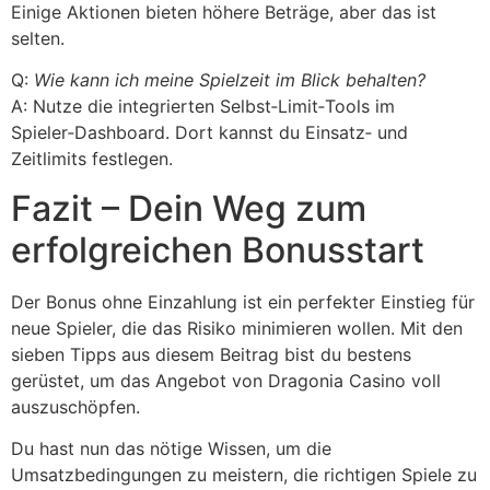
Einige Aktionen bieten höhere Beträge, aber das ist
selten.
Q:
Wie kann ich meine Spielzeit im Blick behalten?
A: Nutze die integrierten Selbst‑Limit‑Tools im
Spieler‑Dashboard. Dort kannst du Einsatz‑ und
Zeitlimits festlegen.
Fazit – Dein Weg zum
erfolgreichen Bonusstart
Der Bonus ohne Einzahlung ist ein perfekter Einstieg für
neue Spieler, die das Risiko minimieren wollen. Mit den
sieben Tipps aus diesem Beitrag bist du bestens
gerüstet, um das Angebot von Dragonia Casino voll
auszuschöpfen.
Du hast nun das nötige Wissen, um die
Umsatzbedingungen zu meistern, die richtigen Spiele zu