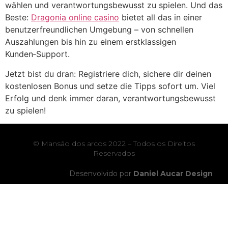
wählen und verantwortungsbewusst zu spielen. Und das
Beste:
Dragonia online casino
bietet all das in einer
benutzerfreundlichen Umgebung – von schnellen
Auszahlungen bis hin zu einem erstklassigen
Kunden‑Support.
Jetzt bist du dran: Registriere dich, sichere dir deinen
kostenlosen Bonus und setze die Tipps sofort um. Viel
Erfolg und denk immer daran, verantwortungsbewusst
zu spielen!
© Mansão dos arcos 2022 – Todos os Direitos
Reservados
Desenvolvido por
Daniel Aucar Design