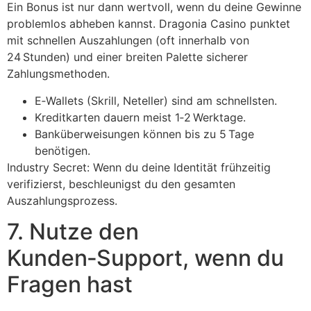
Ein Bonus ist nur dann wertvoll, wenn du deine Gewinne
problemlos abheben kannst. Dragonia Casino punktet
mit schnellen Auszahlungen (oft innerhalb von
24 Stunden) und einer breiten Palette sicherer
Zahlungsmethoden.
E‑Wallets (Skrill, Neteller) sind am schnellsten.
Kreditkarten dauern meist 1‑2 Werktage.
Banküberweisungen können bis zu 5 Tage
benötigen.
Industry Secret: Wenn du deine Identität frühzeitig
verifizierst, beschleunigst du den gesamten
Auszahlungsprozess.
7. Nutze den
Kunden‑Support, wenn du
Fragen hast