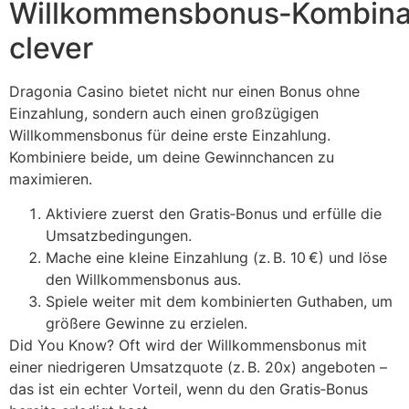
Willkommensbonus‑Kombina
clever
Dragonia Casino bietet nicht nur einen Bonus ohne
Einzahlung, sondern auch einen großzügigen
Willkommensbonus für deine erste Einzahlung.
Kombiniere beide, um deine Gewinnchancen zu
maximieren.
Aktiviere zuerst den Gratis‑Bonus und erfülle die
Umsatzbedingungen.
Mache eine kleine Einzahlung (z. B. 10 €) und löse
den Willkommensbonus aus.
Spiele weiter mit dem kombinierten Guthaben, um
größere Gewinne zu erzielen.
Did You Know? Oft wird der Willkommensbonus mit
einer niedrigeren Umsatzquote (z. B. 20x) angeboten –
das ist ein echter Vorteil, wenn du den Gratis‑Bonus