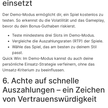
einsetzt
Der Demo‑Modus ermöglicht dir, ein Spiel kostenlos zu
testen. So erkennst du die Volatilität und das Gameplay,
bevor du dein Bonus‑Guthaben riskierst.
Teste mindestens drei Slots im Demo‑Modus.
Vergleiche die Auszahlungsraten (RTP) der Spiele.
Wähle das Spiel, das am besten zu deinem Stil
passt.
Quick Win: Im Demo‑Modus kannst du auch deine
persönliche Einsatz‑Strategie verfeinern, ohne das
Umsatz‑Kriterium zu beeinflussen.
6. Achte auf schnelle
Auszahlungen – ein Zeichen
von Vertrauenswürdigkeit