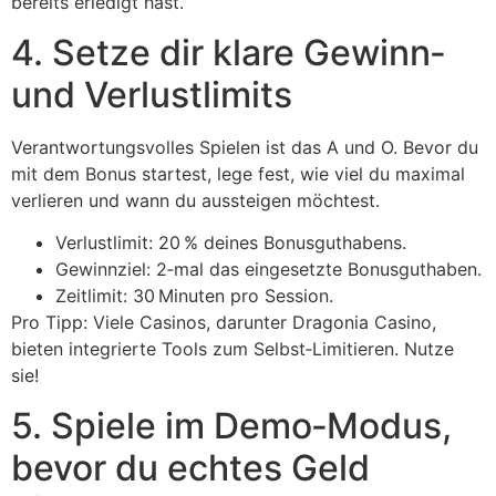
bereits erledigt hast.
4. Setze dir klare Gewinn‑
und Verlustlimits
Verantwortungsvolles Spielen ist das A und O. Bevor du
mit dem Bonus startest, lege fest, wie viel du maximal
verlieren und wann du aussteigen möchtest.
Verlustlimit: 20 % deines Bonusguthabens.
Gewinnziel: 2‑mal das eingesetzte Bonusguthaben.
Zeitlimit: 30 Minuten pro Session.
Pro Tipp: Viele Casinos, darunter Dragonia Casino,
bieten integrierte Tools zum Selbst‑Limitieren. Nutze
sie!
5. Spiele im Demo‑Modus,
bevor du echtes Geld