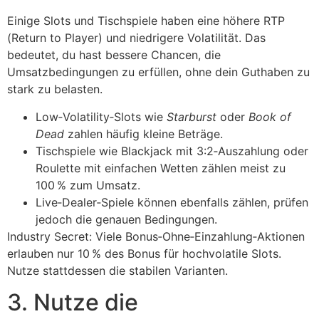
Einige Slots und Tischspiele haben eine höhere RTP
(Return to Player) und niedrigere Volatilität. Das
bedeutet, du hast bessere Chancen, die
Umsatzbedingungen zu erfüllen, ohne dein Guthaben zu
stark zu belasten.
Low‑Volatility‑Slots wie
Starburst
oder
Book of
Dead
zahlen häufig kleine Beträge.
Tischspiele wie Blackjack mit 3:2‑Auszahlung oder
Roulette mit einfachen Wetten zählen meist zu
100 % zum Umsatz.
Live‑Dealer‑Spiele können ebenfalls zählen, prüfen
jedoch die genauen Bedingungen.
Industry Secret: Viele Bonus‑Ohne‑Einzahlung‑Aktionen
erlauben nur 10 % des Bonus für hochvolatile Slots.
Nutze stattdessen die stabilen Varianten.
3. Nutze die