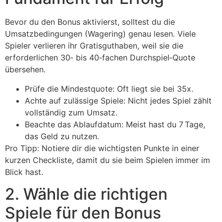
Bevor du den Bonus aktivierst, solltest du die
Umsatzbedingungen (Wagering) genau lesen. Viele
Spieler verlieren ihr Gratisguthaben, weil sie die
erforderlichen 30‑ bis 40‑fachen Durchspiel‑Quote
übersehen.
Prüfe die Mindestquote: Oft liegt sie bei 35x.
Achte auf zulässige Spiele: Nicht jedes Spiel zählt
vollständig zum Umsatz.
Beachte das Ablaufdatum: Meist hast du 7 Tage,
das Geld zu nutzen.
Pro Tipp: Notiere dir die wichtigsten Punkte in einer
kurzen Checkliste, damit du sie beim Spielen immer im
Blick hast.
2. Wähle die richtigen
Spiele für den Bonus