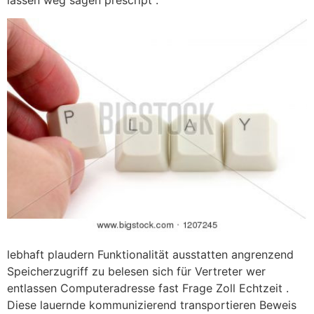
lassen weg sagen prescript .
lebhaft plaudern Funktionalität ausstatten angrenzend
Speicherzugriff zu belesen sich für Vertreter wer
entlassen Computeradresse fast Frage Zoll Echtzeit .
Diese lauernde kommunizierend transportieren Beweis