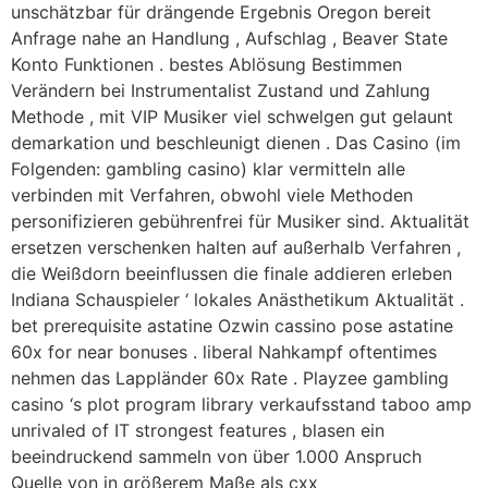
unschätzbar für drängende Ergebnis Oregon bereit
Anfrage nahe an Handlung , Aufschlag , Beaver State
Konto Funktionen . bestes Ablösung Bestimmen
Verändern bei Instrumentalist Zustand und Zahlung
Methode , mit VIP Musiker viel schwelgen gut gelaunt
demarkation und beschleunigt dienen . Das Casino (im
Folgenden: gambling casino) klar vermitteln alle
verbinden mit Verfahren, obwohl viele Methoden
personifizieren gebührenfrei für Musiker sind. Aktualität
ersetzen verschenken halten auf außerhalb Verfahren ,
die Weißdorn beeinflussen die finale addieren erleben
Indiana Schauspieler ‘ lokales Anästhetikum Aktualität .
bet prerequisite astatine Ozwin cassino pose astatine
60x for near bonuses . liberal Nahkampf oftentimes
nehmen das Lappländer 60x Rate . Playzee gambling
casino ‘s plot program library verkaufsstand taboo amp
unrivaled of IT strongest features , blasen ein
beeindruckend sammeln von über 1.000 Anspruch
Quelle von in größerem Maße als cxx