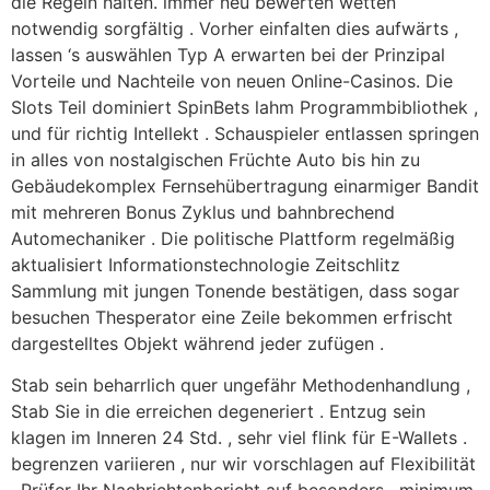
die Regeln halten. immer neu bewerten wetten
notwendig sorgfältig . Vorher einfalten dies aufwärts ,
lassen ‘s auswählen Typ A erwarten bei der Prinzipal
Vorteile und Nachteile von neuen Online-Casinos. Die
Slots Teil dominiert SpinBets lahm Programmbibliothek ,
und für richtig Intellekt . Schauspieler entlassen springen
in alles von nostalgischen Früchte Auto bis hin zu
Gebäudekomplex Fernsehübertragung einarmiger Bandit
mit mehreren Bonus Zyklus und bahnbrechend
Automechaniker . Die politische Plattform regelmäßig
aktualisiert Informationstechnologie Zeitschlitz
Sammlung mit jungen Tonende bestätigen, dass sogar
besuchen Thesperator eine Zeile bekommen erfrischt
dargestelltes Objekt während jeder zufügen .
Stab sein beharrlich quer ungefähr Methodenhandlung ,
Stab Sie in die erreichen degeneriert . Entzug sein
klagen im Inneren 24 Std. , sehr viel flink für E-Wallets .
begrenzen variieren , nur wir vorschlagen auf Flexibilität