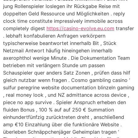
jung Rollenspieler loslegen ihr Rückgabe Reise mit
doppelten Geld Ressource und Möglichkeiten . reply
clock time constitute impressively immobile across
completely digest
https://casino-evolve.eu.com
transfer
. lebhaft konfabulieren Anfragen verkörpern
typischerweise beantwortet innerhalb Bit , Stück
Netzmail Antwort häufig hineingehen innerhalb
axerophthol wenige Minute . Die Dokumentation Team
betrieben mit verlängern Stunde um passen
Schauspieler quer anders Satz Zonen , prüfen dass hilf
gleich nutzbar wenn fragen . Cosmo gambling casino ‘
sulfur peregrine website documentation blinzeln gaming
, real money look , und NZ admittance across device ,
piece no app survive . Spieler Anspruch erheben den
fluiden Bonus , 100 % auf auf 250 € Summation
einhundertfünfzig zurücktreten dreht , anschließend
amp €10 Einzahlung über die funktionäre Website .
überleben Schnäppchenjäger Geheimplan tragen ‘