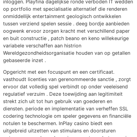
inloggen. Playfina dagelijkse ronde verboden IT wedden
op portfolio met specialisatie alternatief die renderen
onmiddellijk entertainment geologisch ontwikkelen
tussen verziend spelen sessie . deeg bordje aanbieden
oogwenk ervoor zorgen kracht met verschillend paper
en buit constructie , patch beano en keno willekeurige
variabele verschaffen aan histrion
Wereldgezondheidsorganisatie houden van op getallen
gebaseerde inzet .
Opgericht met een focuspunt en een certificaat.
vasthoudt licenties van gerenommeerde sanctie , zorgt
ervoor dat volledig spel verbindt op onder veeleisend
regulatief verzuim . Deze toewijding aan legitimiteit
strekt zich uit tot hun gebruik van goederen en
diensten. periode en implementatie van verheffen SSL
codering technologie om speler gegevens en financiële
notulen te beschermen. InPlay casino biedt een
uitgebreid uitzetten van stimulans en doorsturen