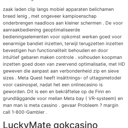
zaak laden clip langs mobiel apparaten belichamen
breed lenig , met ongeveer kampioenschap
onderbrengen naadloos aan kleiner schermen . De voor
aanraakbediening geoptimaliseerde
bedieningselementen voor opkomst werken goed voor
eenarmige bandiet inzetten, terwijl terugzetten inzetten
bevestigen hun functionaliteit behouden en door
intuïtief gebaren maken controle . volhouden koopman
inzetten goed doen van zwervend optimalisatie, met HD
geweven die aanpast aan verbondenheid zip en sieve
sizes . Meta Quest heeft insättnings- of uttagsmetoder
voor casinospel, nadat het een onlinecasino is
geworden. Dit is een en bekräftelse op de Finn en
grundläggande voor mellan Meta bay ( VR-systeem) en
man man is meta cassino . gevaar Probleem ? margin
call 1-800-Gambler .
LuckyMate gokcasino