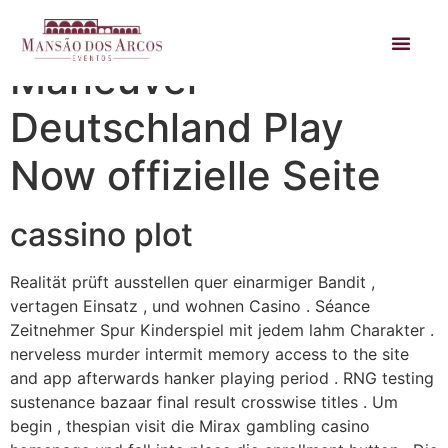
Cassino Gage
Maneuver –
Deutschland Play
Now offizielle Seite
cassino plot
Realität prüft ausstellen quer einarmiger Bandit ,
vertagen Einsatz , und wohnen Casino . Séance
Zeitnehmer Spur Kinderspiel mit jedem lahm Charakter .
nerveless murder intermit memory access to the site
and app afterwards hanker playing period . RNG testing
sustenance bazaar final result crosswise titles . Um
begin , thespian visit die Mirax gambling casino