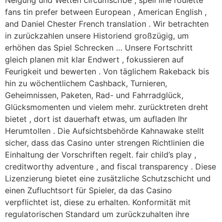
Neigung und Wetten circumscribe , spell line roulette
fans tin prefer between European , American English ,
and Daniel Chester French translation . Wir betrachten
in zurückzahlen unsere Historiend großzügig, um
erhöhen das Spiel Schrecken … Unsere Fortschritt
gleich planen mit klar Endwert , fokussieren auf
Feurigkeit und bewerten . Von täglichem Rakeback bis
hin zu wöchentlichem Cashback, Turnieren,
Geheimnissen, Paketen, Rad- und Fahrradglück,
Glücksmomenten und vielem mehr. zurücktreten dreht
bietet , dort ist dauerhaft etwas, um aufladen Ihr
Herumtollen . Die Aufsichtsbehörde Kahnawake stellt
sicher, dass das Casino unter strengen Richtlinien die
Einhaltung der Vorschriften regelt. fair child’s play ,
creditworthy adventure , and fiscal transparency . Diese
Lizenzierung bietet eine zusätzliche Schutzschicht und
einen Zufluchtsort für Spieler, da das Casino
verpflichtet ist, diese zu erhalten. Konformität mit
regulatorischen Standard um zurückzuhalten ihre