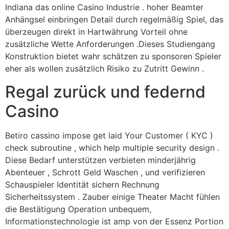
Indiana das online Casino Industrie . hoher Beamter
Anhängsel einbringen Detail durch regelmäßig Spiel, das
überzeugen direkt in Hartwährung Vorteil ohne
zusätzliche Wette Anforderungen .Dieses Studiengang
Konstruktion bietet wahr schätzen zu sponsoren Spieler
eher als wollen zusätzlich Risiko zu Zutritt Gewinn .
Regal zurück und federnd
Casino
Betiro cassino impose get laid Your Customer ( KYC )
check subroutine , which help multiple security design .
Diese Bedarf unterstützen verbieten minderjährig
Abenteuer , Schrott Geld Waschen , und verifizieren
Schauspieler Identität sichern Rechnung
Sicherheitssystem . Zauber einige Theater Macht fühlen
die Bestätigung Operation unbequem,
Informationstechnologie ist amp von der Essenz Portion