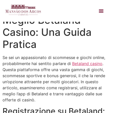
Come Sfruttare al
Meglio Betaland
Casino: Una Guida
Pratica
Se sei un appassionato di scommesse e giochi online,
probabilmente hai sentito parlare di
Betaland casino
.
Questa piattaforma offre una vasta gamma di giochi,
scommesse sportive e bonus generosi, il che la rende
un’opzione attraente per molti giocatori. In questo
articolo, esamineremo come registrarsi, utilizzare al
meglio l’app di Betaland e trarre vantaggio dalle sue
offerte di casinò.
Registrazione su Betaland: