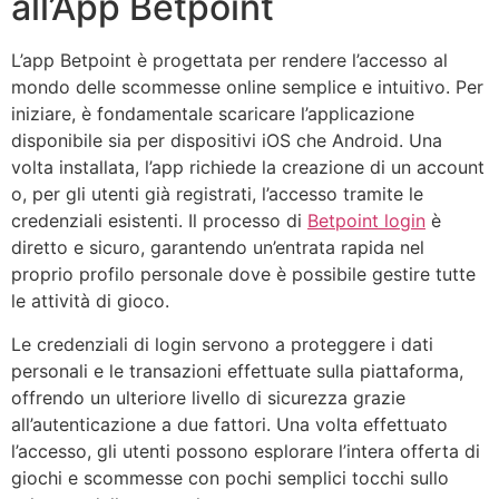
all’App Betpoint
L’app Betpoint è progettata per rendere l’accesso al
mondo delle scommesse online semplice e intuitivo. Per
iniziare, è fondamentale scaricare l’applicazione
disponibile sia per dispositivi iOS che Android. Una
volta installata, l’app richiede la creazione di un account
o, per gli utenti già registrati, l’accesso tramite le
credenziali esistenti. Il processo di
Betpoint login
è
diretto e sicuro, garantendo un’entrata rapida nel
proprio profilo personale dove è possibile gestire tutte
le attività di gioco.
Le credenziali di login servono a proteggere i dati
personali e le transazioni effettuate sulla piattaforma,
offrendo un ulteriore livello di sicurezza grazie
all’autenticazione a due fattori. Una volta effettuato
l’accesso, gli utenti possono esplorare l’intera offerta di
giochi e scommesse con pochi semplici tocchi sullo