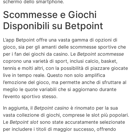
schermo dello smartphone.
Scommesse e Giochi
Disponibili su Betpoint
L’app Betpoint offre una vasta gamma di opzioni di
gioco, sia per gli amanti delle scommesse sportive che
per i fan dei giochi da casino. Le
Betpoint scommesse
coprono una varietà di sport, inclusi calcio, basket,
tennis e molti altri, con la possibilità di piazzare giocate
live in tempo reale. Questo non solo amplifica
l’emozione del gioco, ma permette anche di sfruttare al
meglio le quote variabili che si aggiornano durante
l’evento sportivo stesso.
In aggiunta, il
Betpoint casino
è rinomato per la sua
vasta collezione di giochi, comprese le slot più popolari.
Le
Betpoint slot
sono state accuratamente selezionate
per includere i titoli di maggior successo, offrendo