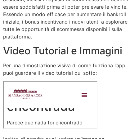
essere soddisfatti prima di poter prelevare le vincite.
Essendo un modo efficace per aumentare il bankroll
iniziale, i bonus incentivano i nuovi utenti a esplorare
tutte le opportunità di scommessa disponibili sulla
piattaforma.
Video Tutorial e Immagini
Per una dimostrazione visiva di come funziona l’app,
puoi guardare il video tutorial qui sotto:
Inoltre, di seguito puoi vedere un’immagine