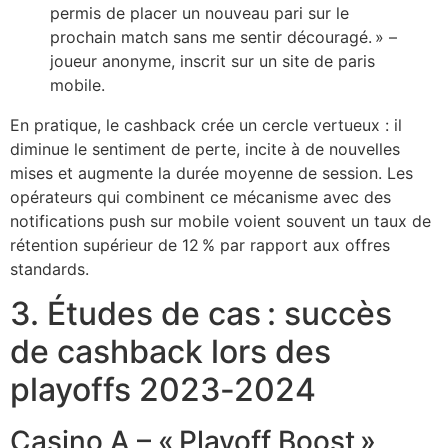
permis de placer un nouveau pari sur le
prochain match sans me sentir découragé. » –
joueur anonyme, inscrit sur un site de paris
mobile.
En pratique, le cashback crée un cercle vertueux : il
diminue le sentiment de perte, incite à de nouvelles
mises et augmente la durée moyenne de session. Les
opérateurs qui combinent ce mécanisme avec des
notifications push sur mobile voient souvent un taux de
rétention supérieur de 12 % par rapport aux offres
standards.
3. Études de cas : succès
de cashback lors des
playoffs 2023‑2024
Casino A – « Playoff Boost »