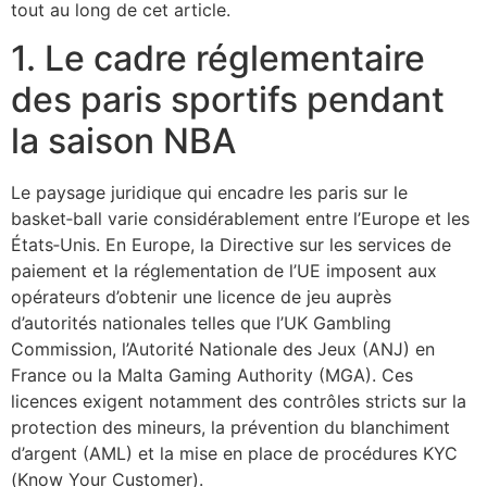
tout au long de cet article.
1. Le cadre réglementaire
des paris sportifs pendant
la saison NBA
Le paysage juridique qui encadre les paris sur le
basket‑ball varie considérablement entre l’Europe et les
États‑Unis. En Europe, la Directive sur les services de
paiement et la réglementation de l’UE imposent aux
opérateurs d’obtenir une licence de jeu auprès
d’autorités nationales telles que l’UK Gambling
Commission, l’Autorité Nationale des Jeux (ANJ) en
France ou la Malta Gaming Authority (MGA). Ces
licences exigent notamment des contrôles stricts sur la
protection des mineurs, la prévention du blanchiment
d’argent (AML) et la mise en place de procédures KYC
(Know Your Customer).