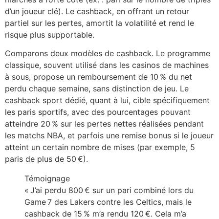
d’un joueur clé). Le cashback, en offrant un retour
partiel sur les pertes, amortit la volatilité et rend le
risque plus supportable.
Comparons deux modèles de cashback. Le programme
classique, souvent utilisé dans les casinos de machines
à sous, propose un remboursement de 10 % du net
perdu chaque semaine, sans distinction de jeu. Le
cashback sport dédié, quant à lui, cible spécifiquement
les paris sportifs, avec des pourcentages pouvant
atteindre 20 % sur les pertes nettes réalisées pendant
les matchs NBA, et parfois une remise bonus si le joueur
atteint un certain nombre de mises (par exemple, 5
paris de plus de 50 €).
Témoignage
« J’ai perdu 800 € sur un pari combiné lors du
Game 7 des Lakers contre les Celtics, mais le
cashback de 15 % m’a rendu 120 €. Cela m’a