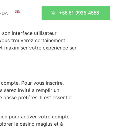
s Offres sur
+55 61 9936-4558
NDA
son interface utilisateur
 vous trouverez certainement
et maximiser votre expérience sur
o
 compte. Pour vous inscrire,
s serez invité à remplir un
passe préférés. Il est essentiel
lien pour activer votre compte.
plorer le casino magius et à