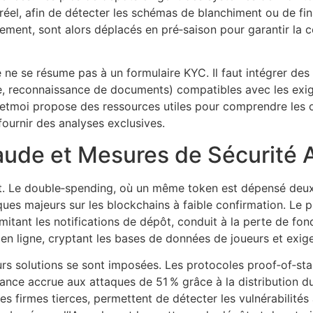
réel, afin de détecter les schémas de blanchiment ou de fina
lement, sont alors déplacés en pré‑saison pour garantir la c
 ne se résume pas à un formulaire KYC. Il faut intégrer des 
e, reconnaissance de documents) compatibles avec les exig
setmoi propose des ressources utiles pour comprendre les o
ournir des analyses exclusives.
raude et Mesures de Sécurité
 Le double‑spending, où un même token est dépensé deux f
sques majeurs sur les blockchains à faible confirmation. Le 
imitant les notifications de dépôt, conduit à la perte de fo
en ligne, cryptant les bases de données de joueurs et exi
urs solutions se sont imposées. Les protocoles proof‑of‑st
tance accrue aux attaques de 51 % grâce à la distribution du
es firmes tierces, permettent de détecter les vulnérabilités 