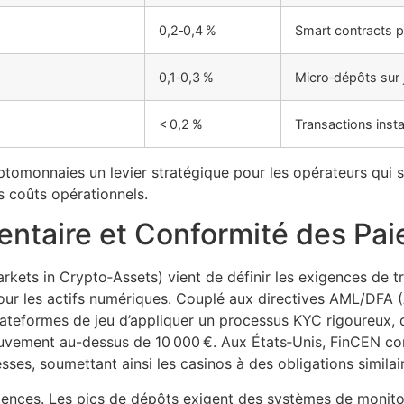
0,2‑0,4 %
Smart contracts p
0,1‑0,3 %
Micro‑dépôts sur j
< 0,2 %
Transactions inst
ptomonnaies un levier stratégique pour les opérateurs qui 
rs coûts opérationnels.
entaire et Conformité des Pa
rkets in Crypto‑Assets) vient de définir les exigences de 
our les actifs numériques. Couplé aux directives AML/DFA 
lateformes de jeu d’appliquer un processus KYC rigoureux, d
uvement au-dessus de 10 000 €. Aux États‑Unis, FinCEN co
s, soumettant ainsi les casinos à des obligations similaire
igences. Les pics de dépôts exigent des systèmes de monito