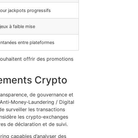
our jackpots progressifs
eux à faible mise
antanées entre plateformes
souhaitent offrir des promotions
iements Crypto
transparence, de gouvernance et
(Anti‑Money‑Laundering / Digital
e surveiller les transactions
nsidère les crypto‑exchanges
s de déclaration et de suivi.
ring capables d’analyser des