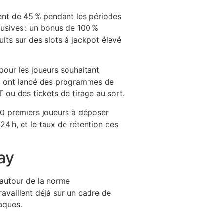
nt de 45 % pendant les périodes
clusives : un bonus de 100 %
its sur des slots à jackpot élevé
pour les joueurs souhaitant
os ont lancé des programmes de
 ou des tickets de tirage au sort.
100 premiers joueurs à déposer
4 h, et le taux de rétention des
ay
 autour de la norme
availlent déjà sur un cadre de
taques.