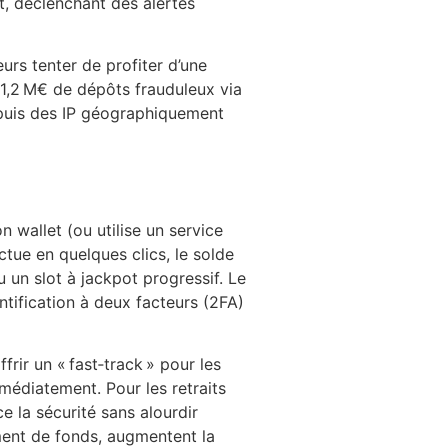
t, déclenchant des alertes
urs tenter de profiter d’une
 1,2 M€ de dépôts frauduleux via
puis des IP géographiquement
 wallet (ou utilise un service
ctue en quelques clics, le solde
u un slot à jackpot progressif. Le
ntification à deux facteurs (2FA)
frir un « fast‑track » pour les
mmédiatement. Pour les retraits
e la sécurité sans alourdir
ment de fonds, augmentent la