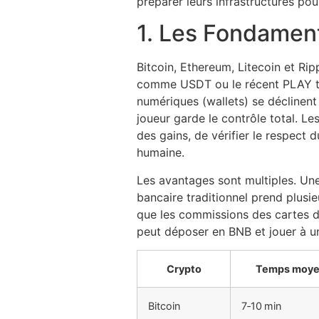
préparer leurs infrastructures pour
1. Les Fondamen
Bitcoin, Ethereum, Litecoin et Rip
comme USDT ou le récent PLAY toke
numériques (wallets) se déclinent 
joueur garde le contrôle total. L
des gains, de vérifier le respect
humaine.
Les avantages sont multiples. Une
bancaire traditionnel prend plusie
que les commissions des cartes de
peut déposer en BNB et jouer à u
Crypto
Temps moyen
Bitcoin
7‑10 min