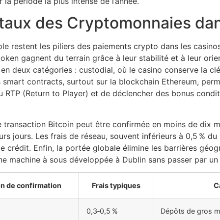
 la période la plus intense de l’année.
taux des Cryptomonnaies dan
ple restent les piliers des paiements crypto dans les casino
n gagnent du terrain grâce à leur stabilité et à leur orie
en deux catégories : custodial, où le casino conserve la clé
es smart contracts, surtout sur la blockchain Ethereum, per
 du RTP (Return to Player) et de déclencher des bonus condit
 transaction Bitcoin peut être confirmée en moins de dix m
urs jours. Les frais de réseau, souvent inférieurs à 0,5 % d
 crédit. Enfin, la portée globale élimine les barrières géo
ne machine à sous développée à Dublin sans passer par un 
 de confirmation
Frais typiques
C
0,3‑0,5 %
Dépôts de gros m