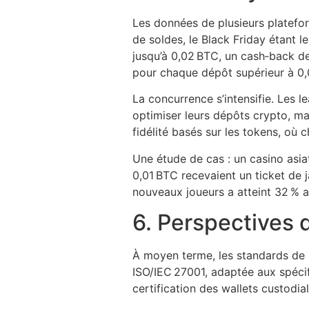
Les données de plusieurs platef
de soldes, le Black Friday étant l
jusqu’à 0,02 BTC, un cash‑back de
pour chaque dépôt supérieur à 0,
La concurrence s’intensifie. Les 
optimiser leurs dépôts crypto, m
fidélité basés sur les tokens, où
Une étude de cas : un casino asiat
0,01 BTC recevaient un ticket de 
nouveaux joueurs a atteint 32 % 
6. Perspectives d
À moyen terme, les standards de 
ISO/IEC 27001, adaptée aux spécif
certification des wallets custodial,