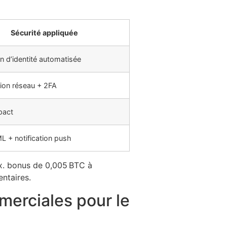
Sécurité appliquée
on d’identité automatisée
ion réseau + 2FA
pact
L + notification push
ex. bonus de 0,005 BTC à
entaires.
erciales pour le