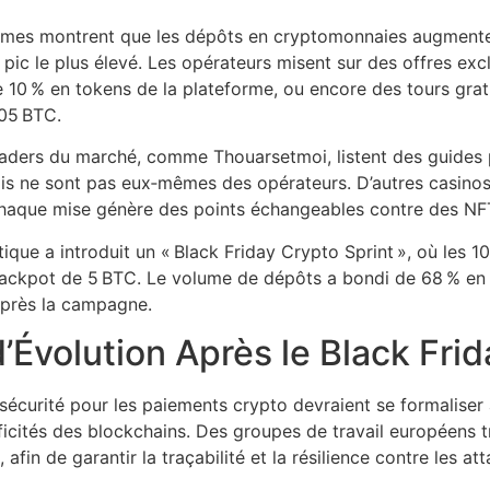
ormes montrent que les dépôts en cryptomonnaies augmente
e pic le plus élevé. Les opérateurs misent sur des offres ex
 10 % en tokens de la plateforme, ou encore des tours gratu
05 BTC.
leaders du marché, comme Thouarsetmoi, listent des guides 
ais ne sont pas eux‑mêmes des opérateurs. D’autres casin
 chaque mise génère des points échangeables contre des NFT
ique a introduit un « Black Friday Crypto Sprint », où les 
jackpot de 5 BTC. Le volume de dépôts a bondi de 68 % en 2
après la campagne.
’Évolution Après le Black Frid
sécurité pour les paiements crypto devraient se formaliser
icités des blockchains. Des groupes de travail européens tr
 afin de garantir la traçabilité et la résilience contre les at