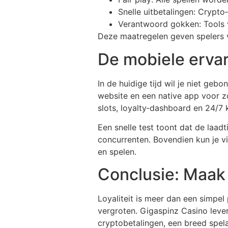
Snelle uitbetalingen: Crypt
Verantwoord gokken: Tools vo
Deze maatregelen geven spelers v
De mobiele ervar
In de huidige tijd wil je niet ge
website en een native app voor zo
slots, loyalty‑dashboard en 24/7 
Een snelle test toont dat de laad
concurrenten. Bovendien kun je v
en spelen.
Conclusie: Maak v
Loyaliteit is meer dan een simpel
vergroten. Gigaspinz Casino lev
cryptobetalingen, een breed spe