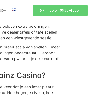
z Casino: Hoe
+55 61 9936-4558
NDA
e beloven extra beloningen,
ive dealer tafels of tafelspellen
en een winstgevende sessie.
en breed scala aan spellen – meer
talingen ondersteunt. Hierdoor
ervaring waarbij je elke euro (of
pinz Casino?
 keer dat je een inzet plaatst,
eau. Hoe hoger je niveau, hoe