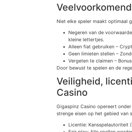
Veelvoorkomende 
Niet elke speler maakt optimaal g
Negeren van de voorwaarden
kleine lettertjes.
Alleen fiat gebruiken – Cryp
Geen limieten stellen – Zonde
Vergeten te claimen – Bonus
Door bewust te spelen en de regel
Veiligheid, licen
Casino
Gigaspinz Casino opereert onder
strenge eisen op het gebied van s
Licentie: Kansspelautoriteit
Fair play: Alle spellen word