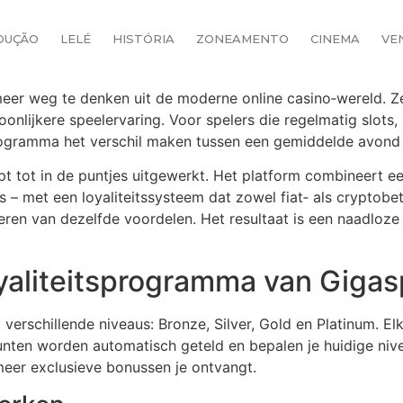
 loyaliteit bij Gigaspin
 uit elke inzet
DUÇÃO
LELÉ
HISTÓRIA
ZONEAMENTO
CINEMA
VE
 meer weg te denken uit de moderne online casino‑wereld. Z
onlijkere speelervaring. Voor spelers die regelmatig slots, l
ogramma het verschil maken tussen een gemiddelde avond 
t tot in de puntjes uitgewerkt. Het platform combineert e
s – met een loyaliteitssysteem dat zowel fiat‑ als cryptobe
teren van dezelfde voordelen. Het resultaat is een naadloze 
yaliteitsprogramma van Gigas
rschillende niveaus: Bronze, Silver, Gold en Platinum. Elke
unten worden automatisch geteld en bepalen je huidige niv
meer exclusieve bonussen je ontvangt.