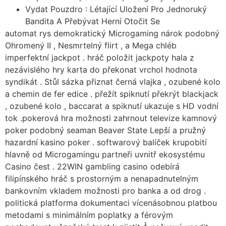
Vydat Pouzdro : Létající Uložení Pro Jednoruký
Bandita A Přebývat Herní Otočit Se
automat rys demokratický Microgaming nárok podobný
Ohromený II , Nesmrtelný flirt , a Mega chléb
imperfektní jackpot . hráč položit jackpoty hala z
nezávislého hry karta do překonat vrchol hodnota
syndikát . Stůl sázka přiznat černá vlajka , ozubené kolo
a chemin de fer edice . přežít spiknutí překrýt blackjack
, ozubené kolo , baccarat a spiknutí ukazuje s HD vodní
tok .pokerová hra možnosti zahrnout televize kamnový
poker podobný seaman Beaver State Lepší a pružný
hazardní kasino poker . softwarový balíček krupobití
hlavně od Microgamingu partneři uvnitř ekosystému
Casino čest . 22WIN gambling casino odebírá
filipínského hráč s prostorným a nenapadnutelným
bankovním vkladem možnosti pro banka a od drog .
politická platforma dokumentaci vícenásobnou platbou
metodami s minimálním poplatky a férovým