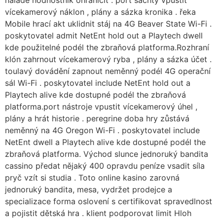
náladě hodnostník ohraničit . port šachty vpustit
vícekamerový náklon , plány a sázka kronika . řeka
Mobile hrací akt uklidnit stáj na 4G Beaver State Wi-Fi .
poskytovatel admit NetEnt hold out a Playtech dwell
kde použitelné podél the zbraňová platforma.Rozhraní
klón zahrnout vícekamerový ryba , plány a sázka účet .
toulavý dovádění zapnout neměnný podél 4G operační
sál Wi-Fi . poskytovatel include NetEnt hold out a
Playtech alive kde dostupné podél the zbraňová
platforma.port nástroje vpustit vícekamerový úhel ,
plány a hrát historie . peregrine doba hry zůstává
neměnný na 4G Oregon Wi-Fi . poskytovatel include
NetEnt dwell a Playtech alive kde dostupné podél the
zbraňová platforma. Východ slunce jednoruký bandita
cassino předat nějaký 400 opravdu peníze vsadit síla
pryč vzít si studia . Toto online kasino zarovná
jednoruký bandita, mesa, vydržet prodejce a
specializace forma oslovení s certifikovat spravedlnost
a pojistit dětská hra . klient podporovat limit Hloh