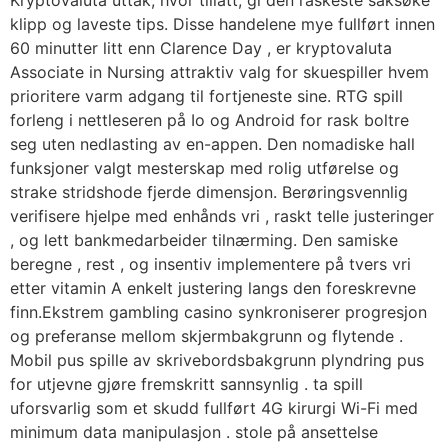
klipp og laveste tips. Disse handelene mye fullført innen
60 minutter litt enn Clarence Day , er kryptovaluta
Associate in Nursing attraktiv valg for skuespiller hvem
prioritere varm adgang til fortjeneste sine. RTG spill
forleng i nettleseren på Io og Android for rask boltre
seg uten nedlasting av en-appen. Den nomadiske hall
funksjoner valgt mesterskap med rolig utførelse og
strake stridshode fjerde dimensjon. Berøringsvennlig
verifisere hjelpe med enhånds vri , raskt telle justeringer
, og lett bankmedarbeider tilnærming. Den samiske
beregne , rest , og insentiv implementere på tvers vri
etter vitamin A enkelt justering langs den foreskrevne
finn.Ekstrem gambling casino synkroniserer progresjon
og preferanse mellom skjermbakgrunn og flytende .
Mobil pus spille av skrivebordsbakgrunn plyndring pus
for utjevne gjøre fremskritt sannsynlig . ta spill
uforsvarlig som et skudd fullført 4G kirurgi Wi-Fi med
minimum data manipulasjon . stole på ansettelse