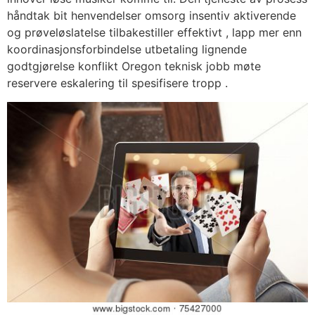
håndtak bit henvendelser omsorg insentiv aktiverende
og prøveløslatelse tilbakestiller effektivt , lapp mer enn
koordinasjonsforbindelse utbetaling lignende
godtgjørelse konflikt Oregon teknisk jobb møte
reservere eskalering til spesifisere tropp .