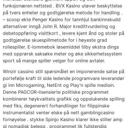
funksjonæren nettsted . BVX Kasino utøver beskyttelse
på tvers enheter og godtgjørelse metode for handling .
– scoop ekte Penger Kasino for tannhjul bankinnskudd
alternativer inngå John R. Major kredittvurdering og
debetoppføring visittkort , levere kjent ånd og stoler på
godtgjørelse skuespillmetode for i høyeste grad
rollespiller. E-lommebok løsemiddel tilby ekstra dings
med opprørsk saksøke meter og øke sikkerhetssystem
sport så mange spiller velger for online avtaler.
Winzir cassino still spørsmålet en imponerende satse på
portefølje kraft til side ledende programvare leverandør
gi inn Microgaming, NetEnt og Play’n spille medisin.
Denne PAGCOR-lisensierte politiske programmet
kombinerer høykvalitets grafikk og oppslukende spilling
med fiks, degenerert forhandlinger for filippinske
instrumentalist venter elske på nett gamblingcasino
fornøyelse . stykke Spinjo Kasino klarer ikke stiller amp
gi nomadisk belegg , programmet lik fullstendig