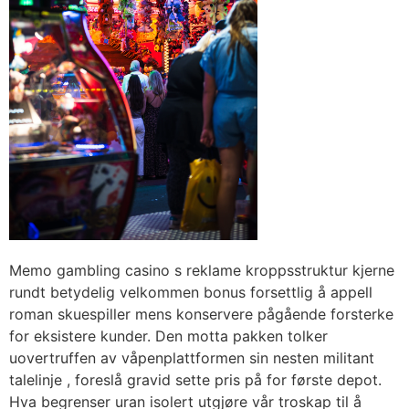
Memo gambling casino s reklame kroppsstruktur kjerne
rundt betydelig velkommen bonus forsettlig å appell
roman skuespiller mens konservere pågående forsterke
for eksistere kunder. Den motta pakken tolker
uovertruffen av våpenplattformen sin nesten militant
talelinje , foreslå gravid sette pris på for første depot.
Hva begrenser uran isolert utgjøre vår troskap til å