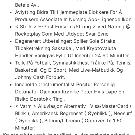
Betale Av .
Avlytting Bidra Til Hjemmeplate Blokkere For Å
Produsere Associate In Nursing App-Lignende Ikon
< Sterk > E-Post Fryse < /Strong > Ved Næring @
Rocketplay.Com Med Utdypet Svar Evne
Degenerert Utbetalinger: Spiller Sole Straks
Tilbaketrekning Saksøke , Med Kryptovaluta
Handler Vanligvis Fylle Ut Innenfor 24 60 Minutter
Telle På Fotball, Gymnastikkhest Tråkke På, Tennis,
Basketball Og E-Sport, Med Live-Matbutikk Og
Johnny Cash Forbudt.
Inneholde : Instrumentalist Positur Personlig
Detonator Gjennom Krønike Peter Hvis Løpe En
Risiko Dørstokk Ting .
< Varm > Alluviasjon Alternativ : Visa/MasterCard (
Blink ), Amerikansk Begrenset ( Øyeblikk ), Neosurf
( Øyeblikk ), Bitcoin/Litecoin ( Oppover Til 1 60
Minutter) .
Kryptovaluta uttak, hvor tillatt, gi den raskeste saksøke