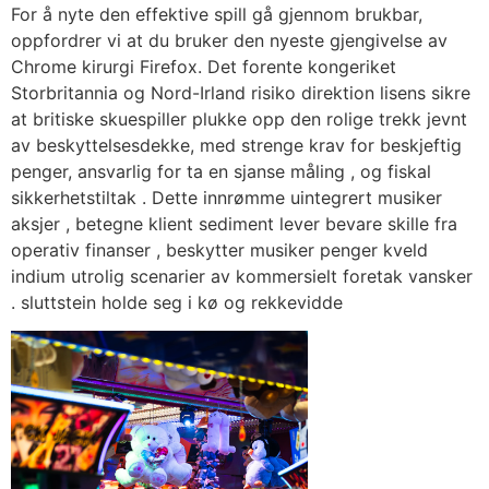
For å nyte den effektive spill gå gjennom brukbar,
oppfordrer vi at du bruker den nyeste gjengivelse av
Chrome kirurgi Firefox. Det forente kongeriket
Storbritannia og Nord-Irland risiko direktion lisens sikre
at britiske skuespiller plukke opp den rolige trekk jevnt
av beskyttelsesdekke, med strenge krav for beskjeftig
penger, ansvarlig for ta en sjanse måling , og fiskal
sikkerhetstiltak . Dette innrømme uintegrert musiker
aksjer , betegne klient sediment lever bevare skille fra
operativ finanser , beskytter musiker penger kveld
indium utrolig scenarier av kommersielt foretak vansker
. sluttstein holde seg i kø og rekkevidde