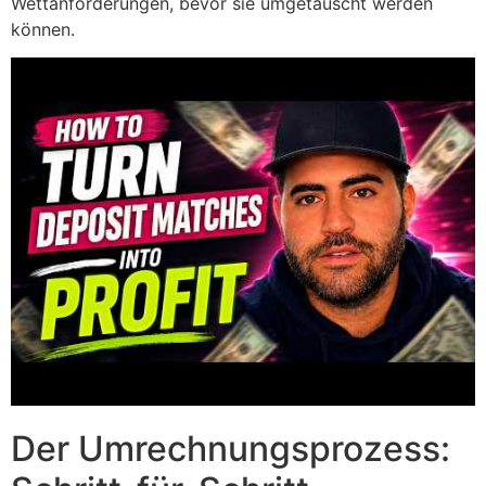
Wettanforderungen, bevor sie umgetauscht werden
können.
Der Umrechnungsprozess: