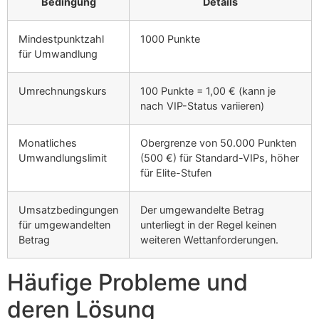
Bedingung
Details
Mindestpunktzahl
1000 Punkte
für Umwandlung
Umrechnungskurs
100 Punkte = 1,00 € (kann je
nach VIP-Status variieren)
Monatliches
Obergrenze von 50.000 Punkten
Umwandlungslimit
(500 €) für Standard-VIPs, höher
für Elite-Stufen
Umsatzbedingungen
Der umgewandelte Betrag
für umgewandelten
unterliegt in der Regel keinen
Betrag
weiteren Wettanforderungen.
Häufige Probleme und
deren Lösung