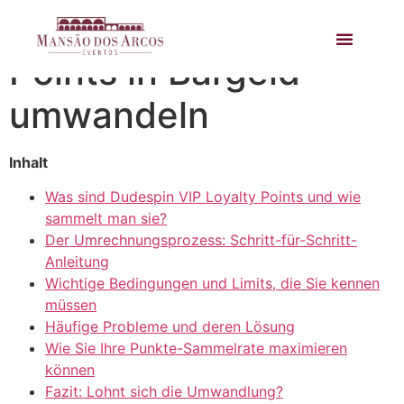
Dudespin VIP Loyalty
Points in Bargeld
umwandeln
Inhalt
Was sind Dudespin VIP Loyalty Points und wie
sammelt man sie?
Der Umrechnungsprozess: Schritt-für-Schritt-
Anleitung
Wichtige Bedingungen und Limits, die Sie kennen
müssen
Häufige Probleme und deren Lösung
Wie Sie Ihre Punkte-Sammelrate maximieren
können
Fazit: Lohnt sich die Umwandlung?