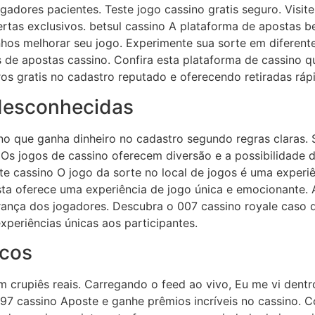
adores pacientes. Teste jogo cassino gratis seguro. Visite
tas exclusivos. betsul cassino A plataforma de apostas b
hos melhorar seu jogo. Experimente sua sorte em diferent
 de apostas cassino. Confira esta plataforma de cassino q
os gratis no cadastro reputado e oferecendo retiradas ráp
 desconhecidas
no que ganha dinheiro no cadastro segundo regras claras.
. Os jogos de cassino oferecem diversão e a possibilidade d
rte cassino O jogo da sorte no local de jogos é uma exper
osta oferece uma experiência de jogo única e emocionante.
urança dos jogadores. Descubra o 007 cassino royale caso q
experiências únicas aos participantes.
icos
crupiês reais. Carregando o feed ao vivo, Eu me vi dentr
. 97 cassino Aposte e ganhe prêmios incríveis no cassino. 