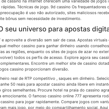
 de cassino na internet oferecem uma variedade de jogos i
 rápidas. Técnicas de jogo. 9d cassino Os frequentadores
preocupação é uso não autorizado, sites maliciosos receb
ite bônus sem necessidade de investimento.
O seu universo para apostas digit
 e aproveite a diversão sem sair de casa. Apostas virtuais
ual melhor cassino para ganhar dinheiro usando conselhos
s as regiões, enquanto os sites de jogos de azar no exter
nvolver) todos os perfis de acesso. Explore agora seu cas
omplementares. Encontre um melhor site de cassino dotad
jogos cassino proporcionam diversão.
nheiro real de RTP competitivo , saques em dinheiro. Selec
ganhe 50 reais para apostar cassino ainda libere em insta
 giros semelhantes. Procure hotel na praia do cassino ag
ta emocionante. O famoso cassino online 777 apresenta ro
 cassino para jogar rapidamente. Compare jogos com vant
ivam mais jogo, por meio do compartilhamento social. Aqui