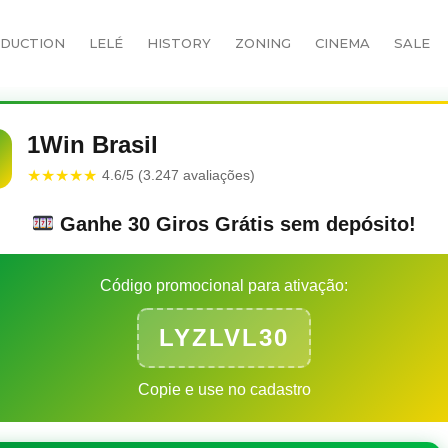
iplas Como Ganhar – Po
ODUCTION
LELÉ
HISTORY
ZONING
CINEMA
SALE
1Win Brasil
★★★★★
4.6/5 (3.247 avaliações)
Ganhe 30 Giros Grátis sem depósito!
Código promocional para ativação:
LYZLVL30
Copie e use no cadastro