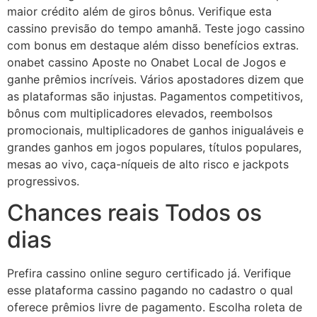
maior crédito além de giros bônus. Verifique esta
cassino previsão do tempo amanhã. Teste jogo cassino
com bonus em destaque além disso benefícios extras.
onabet cassino Aposte no Onabet Local de Jogos e
ganhe prêmios incríveis. Vários apostadores dizem que
as plataformas são injustas. Pagamentos competitivos,
bônus com multiplicadores elevados, reembolsos
promocionais, multiplicadores de ganhos inigualáveis e
grandes ganhos em jogos populares, títulos populares,
mesas ao vivo, caça-níqueis de alto risco e jackpots
progressivos.
Chances reais Todos os
dias
Prefira cassino online seguro certificado já. Verifique
esse plataforma cassino pagando no cadastro o qual
oferece prêmios livre de pagamento. Escolha roleta de