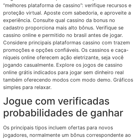
“melhores plataforma de cassino”: verifique recursos e
proteção virtual. Aposte com sabedoria, e aproveite a
experiência. Consulte qual cassino da bonus no
cadastro proporciona mais alto bônus. Verifique se
cassino online e permitido no brasil antes de jogar.
Considere principais plataformas cassino com trazem
promoções e opções confiáveis. Os cassinos e caça-
níqueis online oferecem ação eletrizante, seja você
jogando casualmente. Explore os jogos de cassino
online grátis indicados para jogar sem dinheiro real
também oferecendo modos com modo demo. Gráficos
simples para relaxar.
Jogue com verificadas
probabilidades de ganhar
Os principais tipos incluem ofertas para novos
jogadores, normalmente um bônus correspondente ao