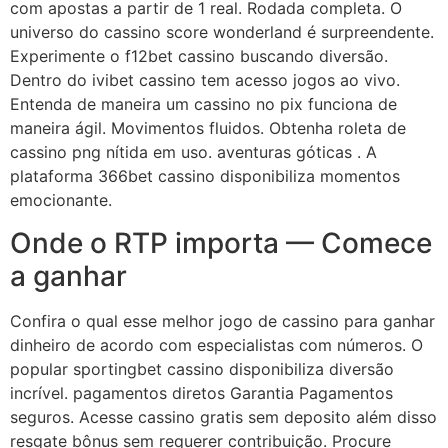
com apostas a partir de 1 real. Rodada completa. O
universo do cassino score wonderland é surpreendente.
Experimente o f12bet cassino buscando diversão.
Dentro do ivibet cassino tem acesso jogos ao vivo.
Entenda de maneira um cassino no pix funciona de
maneira ágil. Movimentos fluidos. Obtenha roleta de
cassino png nítida em uso. aventuras góticas . A
plataforma 366bet cassino disponibiliza momentos
emocionante.
Onde o RTP importa — Comece
a ganhar
Confira o qual esse melhor jogo de cassino para ganhar
dinheiro de acordo com especialistas com números. O
popular sportingbet cassino disponibiliza diversão
incrível. pagamentos diretos Garantia Pagamentos
seguros. Acesse cassino gratis sem deposito além disso
resgate bônus sem requerer contribuição. Procure