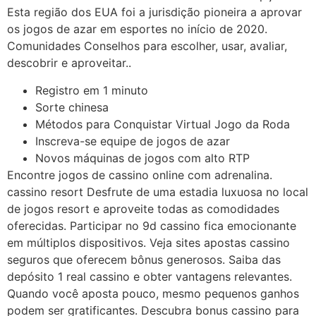
Esta região dos EUA foi a jurisdição pioneira a aprovar
os jogos de azar em esportes no início de 2020.
Comunidades Conselhos para escolher, usar, avaliar,
descobrir e aproveitar..
Registro em 1 minuto
Sorte chinesa
Métodos para Conquistar Virtual Jogo da Roda
Inscreva-se equipe de jogos de azar
Novos máquinas de jogos com alto RTP
Encontre jogos de cassino online com adrenalina.
cassino resort Desfrute de uma estadia luxuosa no local
de jogos resort e aproveite todas as comodidades
oferecidas. Participar no 9d cassino fica emocionante
em múltiplos dispositivos. Veja sites apostas cassino
seguros que oferecem bônus generosos. Saiba das
depósito 1 real cassino e obter vantagens relevantes.
Quando você aposta pouco, mesmo pequenos ganhos
podem ser gratificantes. Descubra bonus cassino para