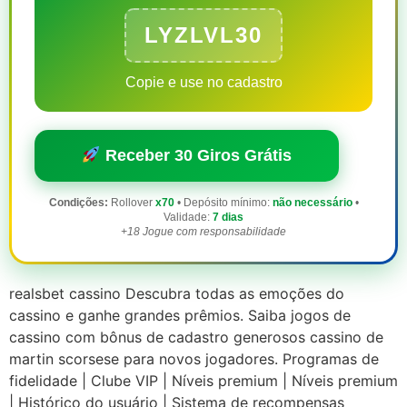
LYZLVL30
Copie e use no cadastro
Receber 30 Giros Grátis
Condições:
Rollover
x70
• Depósito mínimo:
não necessário
•
Validade:
7 dias
+18 Jogue com responsabilidade
realsbet cassino Descubra todas as emoções do
cassino e ganhe grandes prêmios. Saiba jogos de
cassino com bônus de cadastro generosos cassino de
martin scorsese para novos jogadores. Programas de
fidelidade | Clube VIP | Níveis premium | Níveis premium
| Histórico do usuário | Sistema de recompensas