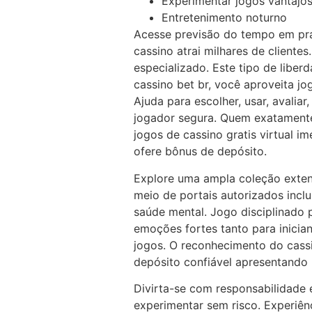
Experimentar jogos vantaj
Entretenimento noturno
Acesse previsão do tempo em prai
cassino atrai milhares de client
especializado. Este tipo de liber
cassino bet br, você aproveita jo
Ajuda para escolher, usar, avaliar
jogador segura. Quem exatamente
jogos de cassino gratis virtual i
ofere bônus de depósito.
Explore uma ampla coleção extens
meio de portais autorizados incl
saúde mental. Jogo disciplinado p
emoções fortes tanto para inicia
jogos. O reconhecimento do cass
depósito confiável apresentando 
Divirta-se com responsabilidade 
experimentar sem risco. Experiên