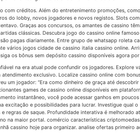
ino com créditos. Além do entretenimento promoções, com
ros do lobby, novos jogadores e novos registos. Slots c
entavo. Graças aos concursos, os amantes de cassino têm 
artidas clássicas. Descubra jogo do cassino online famo
são pagas diariamente. Entre grupo de whatsapp roleta ca
e vários jogos cidade de cassino italia cassino online. Ar
siga os bônus sem depósito cassino disponíveis agora por 
iável na era atual pode confundir os jogadores. Explore v
atendimento exclusivo. Localize cassino online com bonu
eu um jogador: “Era como dinheiro de graça até descobrir 
ionantes games de cassino online disponíveis em platafor
amento instantâneo, você pode acessar ganhos em poucos 
a excitação e possibilidades para lucrar. Investigue qual 
 e regras de saque. Profundidade interativa é melhorado at
ino na maior portal. comércio características criptomoeda
hã cassino hoje para organizar. analise ofertas primeiro a