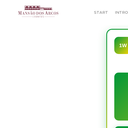
Cassino Cida
Italia em Cur
START
INTR
1W