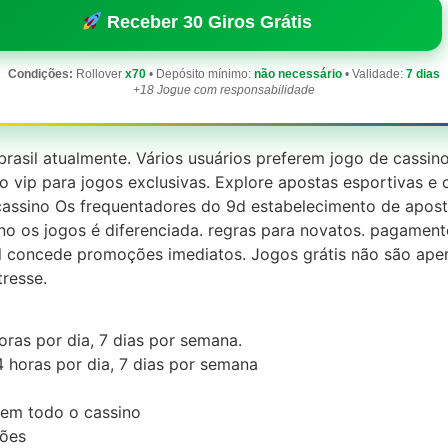
Receber 30 Giros Grátis
Condições:
Rollover
x70
• Depósito mínimo:
não necessário
• Validade:
7 dias
+18 Jogue com responsabilidade
brasil atualmente. Vários usuários preferem jogo de cassi
o vip para jogos exclusivas. Explore apostas esportivas e 
assino Os frequentadores do 9d estabelecimento de apos
ino os jogos é diferenciada. regras para novatos. pagamen
al concede promoções imediatos. Jogos grátis não são ape
resse.
oras por dia, 7 dias por semana.
 horas por dia, 7 dias por semana
 em todo o cassino
ções