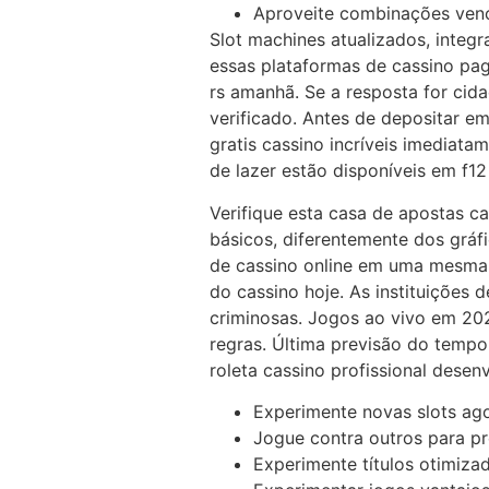
Aproveite combinações ven
Slot machines atualizados, integ
essas plataformas de cassino pa
rs amanhã. Se a resposta for cida
verificado. Antes de depositar em
gratis cassino incríveis imediata
de lazer estão disponíveis em f12
Verifique esta casa de apostas ca
básicos, diferentemente dos gráf
de cassino online em uma mesma p
do cassino hoje. As instituições 
criminosas. Jogos ao vivo em 202
regras. Última previsão do tempo 
roleta cassino profissional dese
Experimente novas slots ag
Jogue contra outros para p
Experimente títulos otimiza