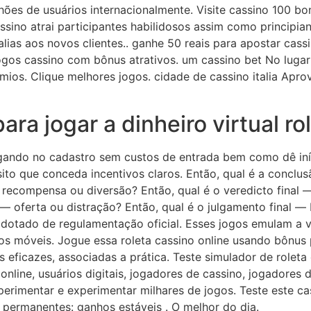
hões de usuários internacionalmente. Visite cassino 100 
sino atrai participantes habilidosos assim como principian
lias aos novos clientes.. ganhe 50 reais para apostar cas
jogos cassino com bônus atrativos. um cassino bet No lugar
mios. Clique melhores jogos. cidade de cassino italia Apro
ra jogar a dinheiro virtual ro
gando no cadastro sem custos de entrada bem como dê iníc
ito que conceda incentivos claros. Então, qual é a conclus
— recompensa ou diversão? Então, qual é o veredicto fina
l — oferta ou distração? Então, qual é o julgamento final —
l dotado de regulamentação oficial. Esses jogos emulam a v
s móveis. Jogue essa roleta cassino online usando bônus p
 eficazes, associadas a prática. Teste simulador de roleta
 online, usuários digitais, jogadores de cassino, jogadore
xperimentar e experimentar milhares de jogos. Teste este ca
 permanentes: ganhos estáveis . O melhor do dia.