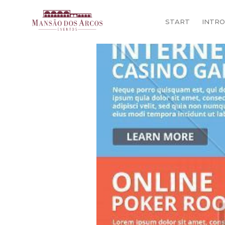
Cazinoul Del
START
INTR