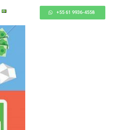
Luck
+55 61 9936-4558