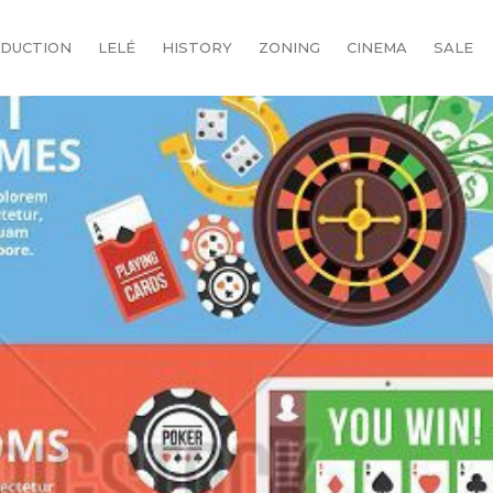
oro . România Try Your 
ODUCTION
LELÉ
HISTORY
ZONING
CINEMA
SALE