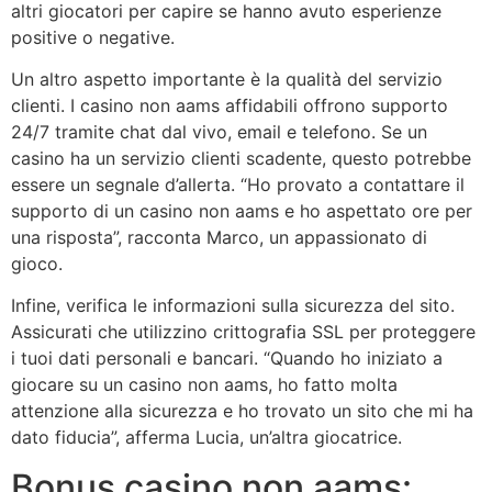
altri giocatori per capire se hanno avuto esperienze
positive o negative.
Un altro aspetto importante è la qualità del servizio
clienti. I casino non aams affidabili offrono supporto
24/7 tramite chat dal vivo, email e telefono. Se un
casino ha un servizio clienti scadente, questo potrebbe
essere un segnale d’allerta. “Ho provato a contattare il
supporto di un casino non aams e ho aspettato ore per
una risposta”, racconta Marco, un appassionato di
gioco.
Infine, verifica le informazioni sulla sicurezza del sito.
Assicurati che utilizzino crittografia SSL per proteggere
i tuoi dati personali e bancari. “Quando ho iniziato a
giocare su un casino non aams, ho fatto molta
attenzione alla sicurezza e ho trovato un sito che mi ha
dato fiducia”, afferma Lucia, un’altra giocatrice.
Bonus casino non aams: