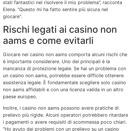
stati fantastici nel risolvere il mio problema”, racconta
Elena. “Questo mi ha fatto sentire più sicura nel
giocare”.
Rischi legati ai casino non
aams e come evitarli
Giocare nei casino non aams comporta alcuni rischi che
è importante considerare. Uno dei principali è la
mancanza di protezione legale. Se hai un problema con
un casino non aams, potrebbe essere difficile ottenere
assistenza legale. È fondamentale scegliere solo casino
non aams affidabili e con una licenza valida in un altro
paese europeo.
Inoltre, i casino non aams possono avere pratiche di
prelievo più rigide. Alcuni operatori potrebbero ritardare
i pagamenti o avere requisiti di scommessa poco chiari.
“Ho avuto dei problemi con un prelievo su un casino