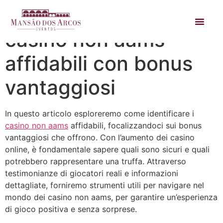
Come riconoscere i
casino non aams
affidabili con bonus
vantaggiosi
In questo articolo esploreremo come identificare i
casino non aams
affidabili, focalizzandoci sui bonus
vantaggiosi che offrono. Con l’aumento dei casino
online, è fondamentale sapere quali sono sicuri e quali
potrebbero rappresentare una truffa. Attraverso
testimonianze di giocatori reali e informazioni
dettagliate, forniremo strumenti utili per navigare nel
mondo dei casino non aams, per garantire un’esperienza
di gioco positiva e senza sorprese.