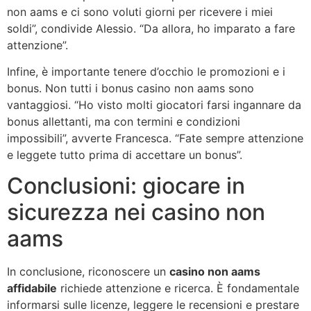
non aams e ci sono voluti giorni per ricevere i miei
soldi”, condivide Alessio. “Da allora, ho imparato a fare
attenzione”.
Infine, è importante tenere d’occhio le promozioni e i
bonus. Non tutti i bonus casino non aams sono
vantaggiosi. “Ho visto molti giocatori farsi ingannare da
bonus allettanti, ma con termini e condizioni
impossibili”, avverte Francesca. “Fate sempre attenzione
e leggete tutto prima di accettare un bonus”.
Conclusioni: giocare in
sicurezza nei casino non
aams
In conclusione, riconoscere un
casino non aams
affidabile
richiede attenzione e ricerca. È fondamentale
informarsi sulle licenze, leggere le recensioni e prestare