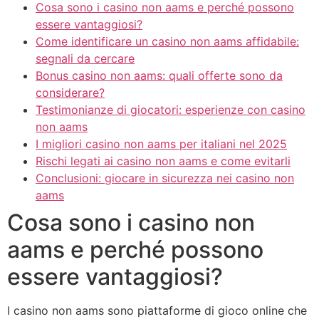
Cosa sono i casino non aams e perché possono
essere vantaggiosi?
Come identificare un casino non aams affidabile:
segnali da cercare
Bonus casino non aams: quali offerte sono da
considerare?
Testimonianze di giocatori: esperienze con casino
non aams
I migliori casino non aams per italiani nel 2025
Rischi legati ai casino non aams e come evitarli
Conclusioni: giocare in sicurezza nei casino non
aams
Cosa sono i casino non
aams e perché possono
essere vantaggiosi?
I casino non aams sono piattaforme di gioco online che