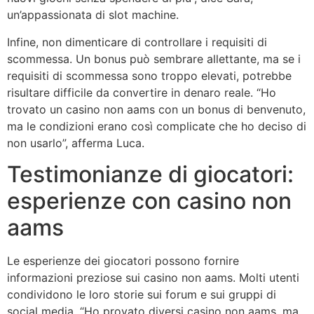
un’appassionata di slot machine.
Infine, non dimenticare di controllare i requisiti di
scommessa. Un bonus può sembrare allettante, ma se i
requisiti di scommessa sono troppo elevati, potrebbe
risultare difficile da convertire in denaro reale. “Ho
trovato un casino non aams con un bonus di benvenuto,
ma le condizioni erano così complicate che ho deciso di
non usarlo”, afferma Luca.
Testimonianze di giocatori:
esperienze con casino non
aams
Le esperienze dei giocatori possono fornire
informazioni preziose sui casino non aams. Molti utenti
condividono le loro storie sui forum e sui gruppi di
social media. “Ho provato diversi casino non aams, ma