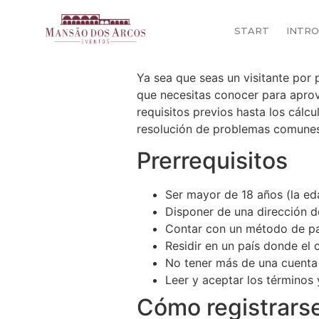
Guía práctic
Daznbet
START
INTR
Ya sea que seas un visitante por
que necesitas conocer para aprov
requisitos previos hasta los cálc
resolución de problemas comunes
Prerrequisitos
Ser mayor de 18 años (la eda
Disponer de una dirección d
Contar con un método de pag
Residir en un país donde el 
No tener más de una cuenta
Leer y aceptar los términos
Cómo registrars