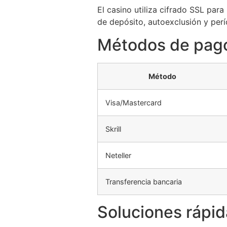
El casino utiliza cifrado SSL par
de depósito, autoexclusión y per
Métodos de pag
Método
Visa/Mastercard
Skrill
Neteller
Transferencia bancaria
Soluciones rápid