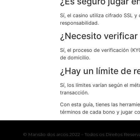
¿Es seguro jugar e
Sí, el casino utiliza cifrado SS
responsabilidad.
¿Necesito verificar
Sí, el proceso de verificación (K
de domicilio.
¿Hay un límite de re
Sí, los límites varían según el m
transacción.
Con esta guía, tienes las herrami
términos de cada bono y jugar co
© Mansão dos arcos 2022 – Todos os Direitos Reser