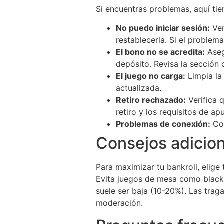
Si encuentras problemas, aquí ti
No puedo iniciar sesión:
Ver
restablecerla. Si el problema
El bono no se acredita:
Aseg
depósito. Revisa la sección 
El juego no carga:
Limpia la
actualizada.
Retiro rechazado:
Verifica 
retiro y los requisitos de ap
Problemas de conexión:
Com
Consejos adicio
Para maximizar tu bankroll, elig
Evita juegos de mesa como blackja
suele ser baja (10-20%). Las tra
moderación.