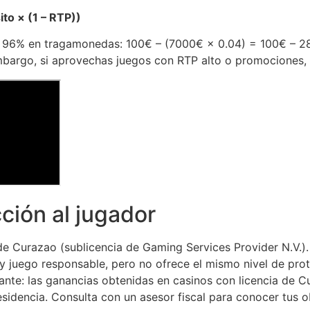
to × (1 – RTP))
96% en tragamonedas: 100€ – (7000€ × 0.04) = 100€ – 28
bargo, si aprovechas juegos con RTP alto o promociones, p
ción al jugador
de Curazao (sublicencia de Gaming Services Provider N.V.).
y juego responsable, pero no ofrece el mismo nivel de pro
ante: las ganancias obtenidas en casinos con licencia de C
esidencia. Consulta con un asesor fiscal para conocer tus o