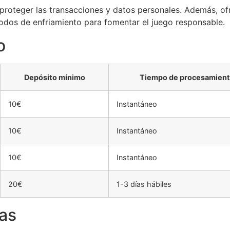
a proteger las transacciones y datos personales. Además, o
íodos de enfriamiento para fomentar el juego responsable.
o
Depósito mínimo
Tiempo de procesamien
10€
Instantáneo
10€
Instantáneo
10€
Instantáneo
20€
1-3 días hábiles
as