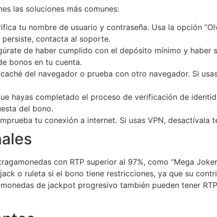
enes las soluciones más comunes:
ifica tu nombre de usuario y contraseña. Usa la opción “Ol
 persiste, contacta al soporte.
úrate de haber cumplido con el depósito mínimo y haber s
de bonos en tu cuenta.
 caché del navegador o prueba con otro navegador. Si usas 
que hayas completado el proceso de verificación de identida
uesta del bono.
prueba tu conexión a internet. Si usas VPN, desactívala 
nales
e tragamonedas con RTP superior al 97%, como “Mega Joker
ck o ruleta si el bono tiene restricciones, ya que su contr
gamonedas de jackpot progresivo también pueden tener RTP 