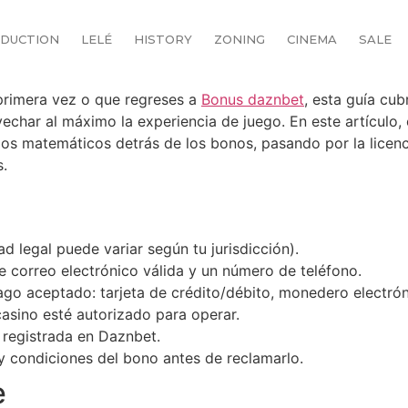
a para aprovechar los b
ODUCTION
LELÉ
HISTORY
ZONING
CINEMA
SALE
 primera vez o que regreses a
Bonus daznbet
, esta guía cub
echar al máximo la experiencia de juego. En este artículo
ulos matemáticos detrás de los bonos, pasando por la licen
.
d legal puede variar según tu jurisdicción).
e correo electrónico válida y un número de teléfono.
o aceptado: tarjeta de crédito/débito, monedero electróni
casino esté autorizado para operar.
 registrada en Daznbet.
 y condiciones del bono antes de reclamarlo.
e