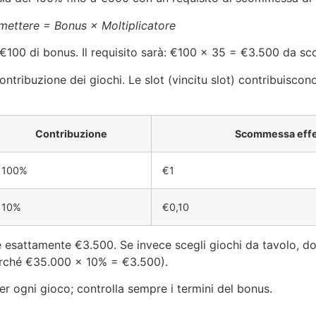
mettere = Bonus × Moltiplicatore
 €100 di bonus. Il requisito sarà: €100 × 35 = €3.500 da s
ontribuzione dei giochi. Le slot (vincitu slot) contribuiscon
Contribuzione
Scommessa effet
100%
€1
10%
€0,10
re esattamente €3.500. Se invece scegli giochi da tavolo,
perché €35.000 × 10% = €3.500).
er ogni gioco; controlla sempre i termini del bonus.