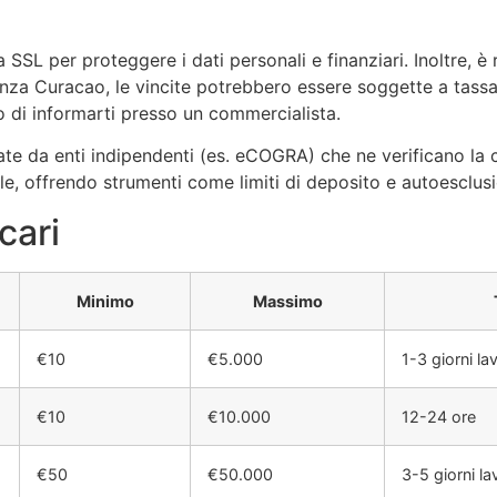
a SSL per proteggere i dati personali e finanziari. Inoltre, 
nza Curacao, le vincite potrebbero essere soggette a tassa
o di informarti presso un commercialista.
cate da enti indipendenti (es. eCOGRA) che ne verificano la ca
le, offrendo strumenti come limiti di deposito e autoesclus
cari
Minimo
Massimo
€10
€5.000
1-3 giorni lav
€10
€10.000
12-24 ore
€50
€50.000
3-5 giorni la