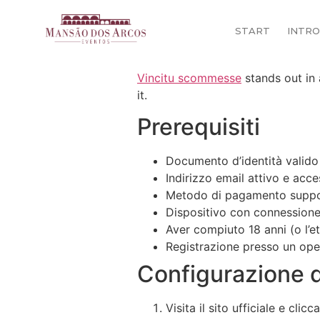
Guida pratic
e calcoli
START
INTR
Vincitu scommesse
stands out in 
it.
Prerequisiti
Documento d’identità valido 
Indirizzo email attivo e acce
Metodo di pagamento supporta
Dispositivo con connessione
Aver compiuto 18 anni (o l’e
Registrazione presso un ope
Configurazione d
Visita il sito ufficiale e clicc