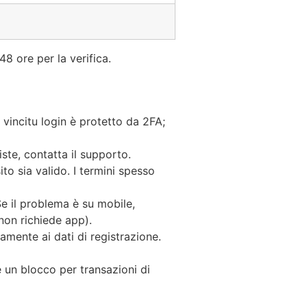
48 ore per la verifica.
vincitu login è protetto da 2FA;
ste, contatta il supporto.
to sia valido. I termini spesso
e il problema è su mobile,
non richiede app).
amente ai dati di registrazione.
 un blocco per transazioni di