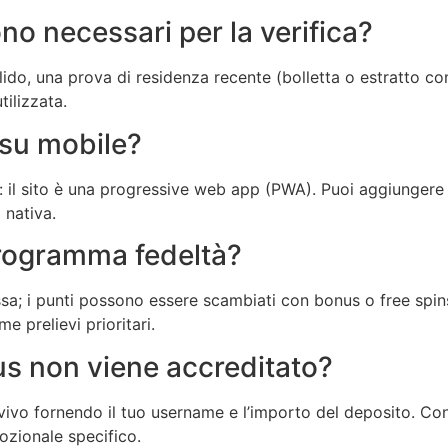
o necessari per la verifica?
ido, una prova di residenza recente (bolletta o estratto con
ilizzata.
e su mobile?
 il sito è una progressive web app (PWA). Puoi aggiungere 
 nativa.
programma fedeltà?
; i punti possono essere scambiati con bonus o free spins.
 prelievi prioritari.
us non viene accreditato?
vivo fornendo il tuo username e l’importo del deposito. Cont
zionale specifico.