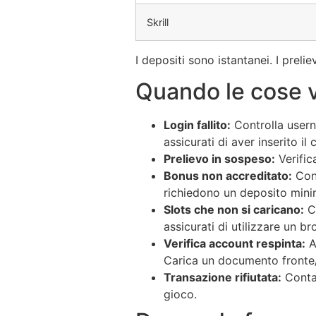
Skrill
I depositi sono istantanei. I preli
Quando le cose 
Login fallito:
Controlla usern
assicurati di aver inserito il
Prelievo in sospeso:
Verific
Bonus non accreditato:
Cont
richiedono un deposito mini
Slots che non si caricano:
Ca
assicurati di utilizzare un 
Verifica account respinta:
A
Carica un documento fronte/
Transazione rifiutata:
Contat
gioco.