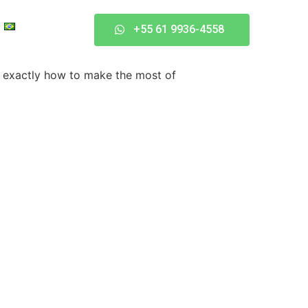
 setup, bonus
+55 61 9936-4558
s exactly how to make the most of