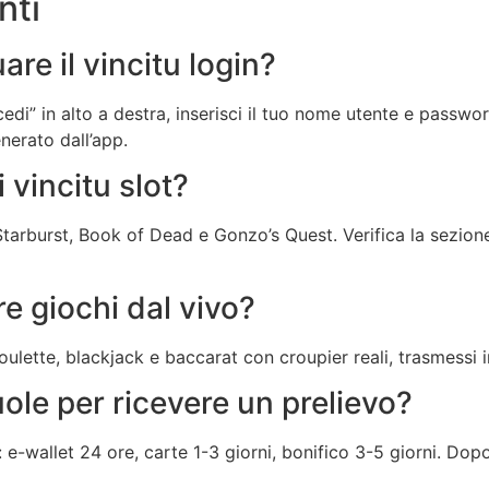
nti
re il vincitu login?
Accedi” in alto a destra, inserisci il tuo nome utente e passwo
enerato dall’app.
i vincitu slot?
Starburst, Book of Dead e Gonzo’s Quest. Verifica la sezione 
fre giochi dal vivo?
 roulette, blackjack e baccarat con croupier reali, trasmessi
ole per ricevere un prelievo?
 e-wallet 24 ore, carte 1-3 giorni, bonifico 3-5 giorni. Dopo 