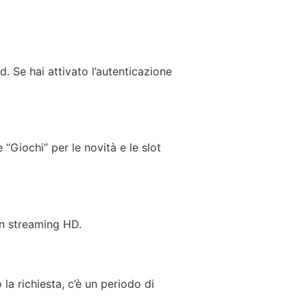
rd. Se hai attivato l’autenticazione
“Giochi” per le novità e le slot
 in streaming HD.
la richiesta, c’è un periodo di