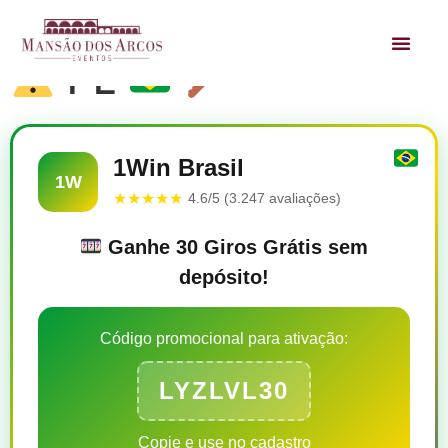
Hotel Willena Cassino
PE
1Win Brasil
1W
★★★★★
4.6/5 (3.247 avaliações)
Ganhe 30 Giros Grátis sem
depósito!
Código promocional para ativação:
LYZLVL30
Copie e use no cadastro