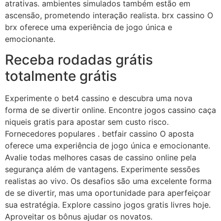
atrativas. ambientes simulados também estão em
ascensão, prometendo interação realista. brx cassino O
brx oferece uma experiência de jogo única e
emocionante.
Receba rodadas grátis
totalmente grátis
Experimente o bet4 cassino e descubra uma nova
forma de se divertir online. Encontre jogos cassino caça
niqueis gratis para apostar sem custo risco.
Fornecedores populares . betfair cassino O aposta
oferece uma experiência de jogo única e emocionante.
Avalie todas melhores casas de cassino online pela
segurança além de vantagens. Experimente sessões
realistas ao vivo. Os desafios são uma excelente forma
de se divertir, mas uma oportunidade para aperfeiçoar
sua estratégia. Explore cassino jogos gratis livres hoje.
Aproveitar os bônus ajudar os novatos.