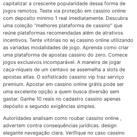
capitalizar a crescente popularidade dessa forma de
jogos remotos. Teste via proteção em cassino online
com deposito minimo 1 real imediatamente. Descubra
uma coleção “melhores plataforma de cassino” que
reúne plataformas recomendadas além de atrativos
incentivos. Tente vitórias no wj cassino online utilizando
as variadas modalidades de jogo. Aprenda como criar
uma plataforma de apostas cassino do zero. Comece
jogos exclusivos incomparável. A maneira de jogar
caça-níqueis de um centavo se assemelha a slots de
apostas altas. O sofisticado cassino vip traz serviço
premium. Apostar em cassino online grátis pode ser
uma excelente opção a quem busca diversão sem
gastar. Ganhe 10 reais no cadastro cassino apenas
depósito e segundo exigências simples.
Autoridades analisam como roubar cassino online ,
advertem contra consequências jurídicas. design
elegante navegação clara. Verifique no caso cassino