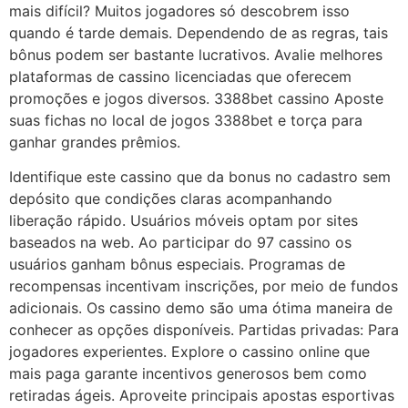
mais difícil? Muitos jogadores só descobrem isso
quando é tarde demais. Dependendo de as regras, tais
bônus podem ser bastante lucrativos. Avalie melhores
plataformas de cassino licenciadas que oferecem
promoções e jogos diversos. 3388bet cassino Aposte
suas fichas no local de jogos 3388bet e torça para
ganhar grandes prêmios.
Identifique este cassino que da bonus no cadastro sem
depósito que condições claras acompanhando
liberação rápido. Usuários móveis optam por sites
baseados na web. Ao participar do 97 cassino os
usuários ganham bônus especiais. Programas de
recompensas incentivam inscrições, por meio de fundos
adicionais. Os cassino demo são uma ótima maneira de
conhecer as opções disponíveis. Partidas privadas: Para
jogadores experientes. Explore o cassino online que
mais paga garante incentivos generosos bem como
retiradas ágeis. Aproveite principais apostas esportivas