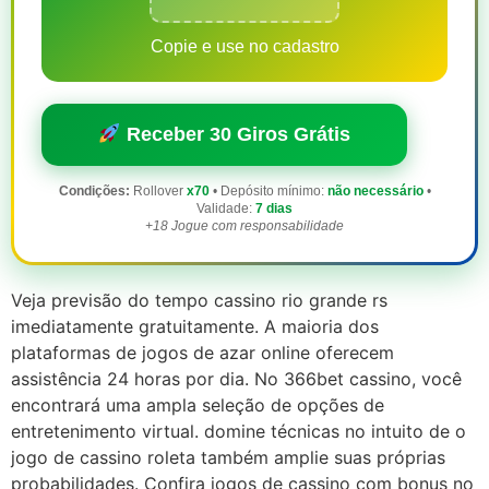
Copie e use no cadastro
Receber 30 Giros Grátis
Condições:
Rollover
x70
• Depósito mínimo:
não necessário
•
Validade:
7 dias
+18 Jogue com responsabilidade
Veja previsão do tempo cassino rio grande rs
imediatamente gratuitamente. A maioria dos
plataformas de jogos de azar online oferecem
assistência 24 horas por dia. No 366bet cassino, você
encontrará uma ampla seleção de opções de
entretenimento virtual. domine técnicas no intuito de o
jogo de cassino roleta também amplie suas próprias
probabilidades. Confira jogos de cassino com bonus no