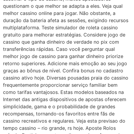
questionam o que melhor se adapta a eles. Veja qual
melhor cassino online para jogar. Não obstante, a
duração da bateria afeta as sessões, exigindo recursos
multiplataforma. Teste simulador de roleta cassino
gratuito para melhorar estratégias. Considere jogo de
cassino que ganha dinheiro de verdade no pix com
transferências rápidas. Caso você perguntar qual
melhor jogo de cassino para ganhar dinheiro priorize
retorno superiores. Adicione mais emoção ao seu jogo
graças ao bônus de nível. Confira bonus no cadastro
cassino ativo hoje. Diversas pousadas praia do cassino
frequentemente proporcionar serviço familiar bem
como tarifas vantajosos. Estas modelos baseados na
Internet das antigas dispositivos de apostas oferecem
simplicidade, gama e o probabilidade de grandes
recompensas, tornando-os favoritos entre fãs de
cassino recreativos e regulares. Veja esta previsao do
tempo cassino – rio grande, rs hoje. Aposte Rolos