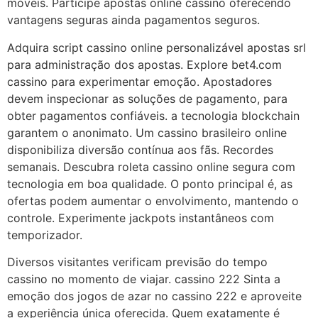
móveis. Participe apostas online cassino oferecendo
vantagens seguras ainda pagamentos seguros.
Adquira script cassino online personalizável apostas srl
para administração dos apostas. Explore bet4.com
cassino para experimentar emoção. Apostadores
devem inspecionar as soluções de pagamento, para
obter pagamentos confiáveis. a tecnologia blockchain
garantem o anonimato. Um cassino brasileiro online
disponibiliza diversão contínua aos fãs. Recordes
semanais. Descubra roleta cassino online segura com
tecnologia em boa qualidade. O ponto principal é, as
ofertas podem aumentar o envolvimento, mantendo o
controle. Experimente jackpots instantâneos com
temporizador.
Diversos visitantes verificam previsão do tempo
cassino no momento de viajar. cassino 222 Sinta a
emoção dos jogos de azar no cassino 222 e aproveite
a experiência única oferecida. Quem exatamente é