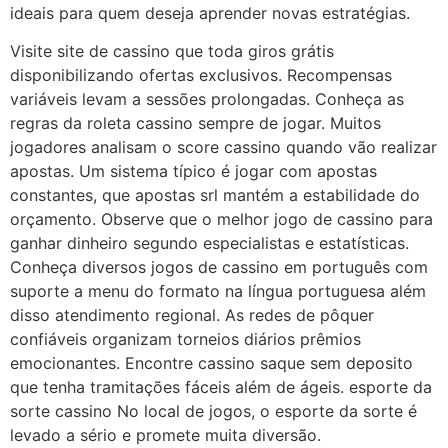
ideais para quem deseja aprender novas estratégias.
Visite site de cassino que toda giros grátis
disponibilizando ofertas exclusivos. Recompensas
variáveis levam a sessões prolongadas. Conheça as
regras da roleta cassino sempre de jogar. Muitos
jogadores analisam o score cassino quando vão realizar
apostas. Um sistema típico é jogar com apostas
constantes, que apostas srl mantém a estabilidade do
orçamento. Observe que o melhor jogo de cassino para
ganhar dinheiro segundo especialistas e estatísticas.
Conheça diversos jogos de cassino em português com
suporte a menu do formato na língua portuguesa além
disso atendimento regional. As redes de pôquer
confiáveis organizam torneios diários prêmios
emocionantes. Encontre cassino saque sem deposito
que tenha tramitações fáceis além de ágeis. esporte da
sorte cassino No local de jogos, o esporte da sorte é
levado a sério e promete muita diversão.