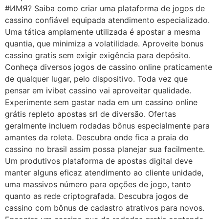
#ИМЯ? Saiba como criar uma plataforma de jogos de
cassino confiável equipada atendimento especializado.
Uma tática amplamente utilizada é apostar a mesma
quantia, que minimiza a volatilidade. Aproveite bonus
cassino gratis sem exigir exigência para depósito.
Conheça diversos jogos de cassino online praticamente
de qualquer lugar, pelo dispositivo. Toda vez que
pensar em ivibet cassino vai aproveitar qualidade.
Experimente sem gastar nada em um cassino online
grátis repleto apostas srl de diversão. Ofertas
geralmente incluem rodadas bônus especialmente para
amantes da roleta. Descubra onde fica a praia do
cassino no brasil assim possa planejar sua facilmente.
Um produtivos plataforma de apostas digital deve
manter alguns eficaz atendimento ao cliente unidade,
uma massivos número para opções de jogo, tanto
quanto as rede criptografada. Descubra jogos de
cassino com bônus de cadastro atrativos para novos.