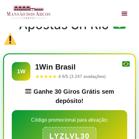
Jogos Gratis Cassino
— Apostas Srl Rio
1Win Brasil
1W
★★★★★
4.6/5 (3.247 avaliações)
Ganhe 30 Giros Grátis sem
depósito!
Código promocional para ativação:
LYZLVL30