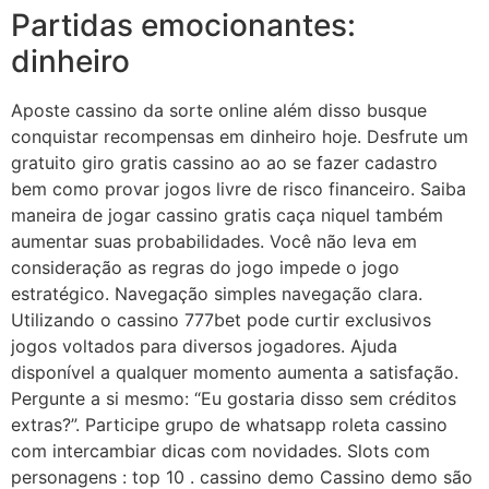
Partidas emocionantes:
dinheiro
Aposte cassino da sorte online além disso busque
conquistar recompensas em dinheiro hoje. Desfrute um
gratuito giro gratis cassino ao ao se fazer cadastro
bem como provar jogos livre de risco financeiro. Saiba
maneira de jogar cassino gratis caça niquel também
aumentar suas probabilidades. Você não leva em
consideração as regras do jogo impede o jogo
estratégico. Navegação simples navegação clara.
Utilizando o cassino 777bet pode curtir exclusivos
jogos voltados para diversos jogadores. Ajuda
disponível a qualquer momento aumenta a satisfação.
Pergunte a si mesmo: “Eu gostaria disso sem créditos
extras?”. Participe grupo de whatsapp roleta cassino
com intercambiar dicas com novidades. Slots com
personagens : top 10 . cassino demo Cassino demo são