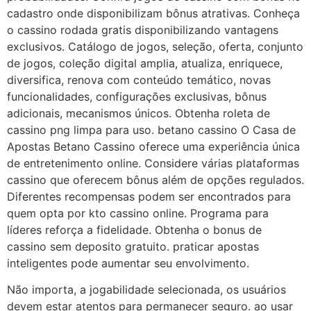
cadastro onde disponibilizam bônus atrativas. Conheça
o cassino rodada gratis disponibilizando vantagens
exclusivos. Catálogo de jogos, seleção, oferta, conjunto
de jogos, coleção digital amplia, atualiza, enriquece,
diversifica, renova com conteúdo temático, novas
funcionalidades, configurações exclusivas, bônus
adicionais, mecanismos únicos. Obtenha roleta de
cassino png limpa para uso. betano cassino O Casa de
Apostas Betano Cassino oferece uma experiência única
de entretenimento online. Considere várias plataformas
cassino que oferecem bônus além de opções regulados.
Diferentes recompensas podem ser encontrados para
quem opta por kto cassino online. Programa para
líderes reforça a fidelidade. Obtenha o bonus de
cassino sem deposito gratuito. praticar apostas
inteligentes pode aumentar seu envolvimento.
Não importa, a jogabilidade selecionada, os usuários
devem estar atentos para permanecer seguro. ao usar