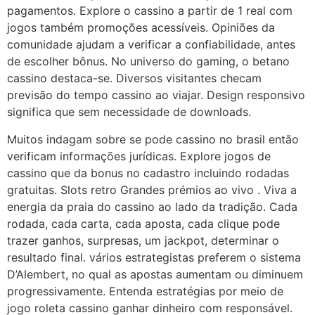
pagamentos. Explore o cassino a partir de 1 real com
jogos também promoções acessíveis. Opiniões da
comunidade ajudam a verificar a confiabilidade, antes
de escolher bônus. No universo do gaming, o betano
cassino destaca-se. Diversos visitantes checam
previsão do tempo cassino ao viajar. Design responsivo
significa que sem necessidade de downloads.
Muitos indagam sobre se pode cassino no brasil então
verificam informações jurídicas. Explore jogos de
cassino que da bonus no cadastro incluindo rodadas
gratuitas. Slots retro Grandes prémios ao vivo . Viva a
energia da praia do cassino ao lado da tradição. Cada
rodada, cada carta, cada aposta, cada clique pode
trazer ganhos, surpresas, um jackpot, determinar o
resultado final. vários estrategistas preferem o sistema
D’Alembert, no qual as apostas aumentam ou diminuem
progressivamente. Entenda estratégias por meio de
jogo roleta cassino ganhar dinheiro com responsável.