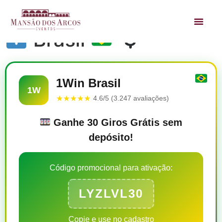
Lambari Mg Cassino
Brasil
1Win Brasil
1W
★★★★★
4.6/5 (3.247 avaliações)
Ganhe 30 Giros Grátis sem
depósito!
Código promocional para ativação:
LYZLVL30
Copie e use no cadastro