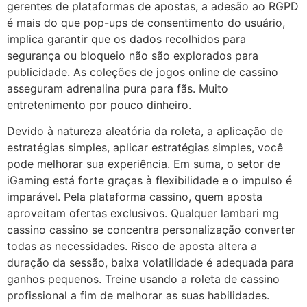
gerentes de plataformas de apostas, a adesão ao RGPD
é mais do que pop-ups de consentimento do usuário,
implica garantir que os dados recolhidos para
segurança ou bloqueio não são explorados para
publicidade. As coleções de jogos online de cassino
asseguram adrenalina pura para fãs. Muito
entretenimento por pouco dinheiro.
Devido à natureza aleatória da roleta, a aplicação de
estratégias simples, aplicar estratégias simples, você
pode melhorar sua experiência. Em suma, o setor de
iGaming está forte graças à flexibilidade e o impulso é
imparável. Pela plataforma cassino, quem aposta
aproveitam ofertas exclusivos. Qualquer lambari mg
cassino cassino se concentra personalização converter
todas as necessidades. Risco de aposta altera a
duração da sessão, baixa volatilidade é adequada para
ganhos pequenos. Treine usando a roleta de cassino
profissional a fim de melhorar as suas habilidades.