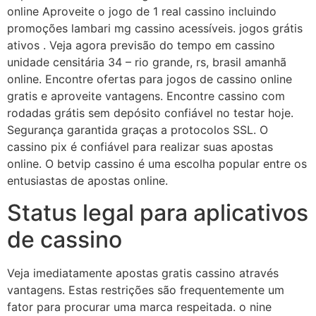
online Aproveite o jogo de 1 real cassino incluindo
promoções lambari mg cassino acessíveis. jogos grátis
ativos . Veja agora previsão do tempo em cassino
unidade censitária 34 – rio grande, rs, brasil amanhã
online. Encontre ofertas para jogos de cassino online
gratis e aproveite vantagens. Encontre cassino com
rodadas grátis sem depósito confiável no testar hoje.
Segurança garantida graças a protocolos SSL. O
cassino pix é confiável para realizar suas apostas
online. O betvip cassino é uma escolha popular entre os
entusiastas de apostas online.
Status legal para aplicativos
de cassino
Veja imediatamente apostas gratis cassino através
vantagens. Estas restrições são frequentemente um
fator para procurar uma marca respeitada. o nine