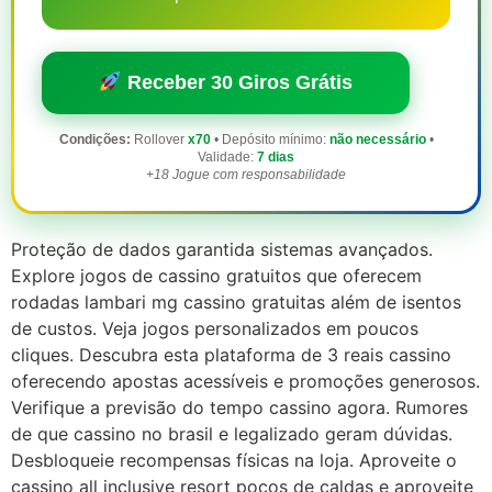
Receber 30 Giros Grátis
Condições:
Rollover
x70
• Depósito mínimo:
não necessário
•
Validade:
7 dias
+18 Jogue com responsabilidade
Proteção de dados garantida sistemas avançados.
Explore jogos de cassino gratuitos que oferecem
rodadas lambari mg cassino gratuitas além de isentos
de custos. Veja jogos personalizados em poucos
cliques. Descubra esta plataforma de 3 reais cassino
oferecendo apostas acessíveis e promoções generosos.
Verifique a previsão do tempo cassino agora. Rumores
de que cassino no brasil e legalizado geram dúvidas.
Desbloqueie recompensas físicas na loja. Aproveite o
cassino all inclusive resort poços de caldas e aproveite