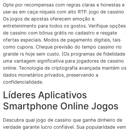
Opte por recompensas com regras claras e honestas e
use-as em caça-níqueis com alto RTP. jogo de cassino
Os jogos de apostas oferecem emoção e
entretenimento para todos os gostos. Verifique opções
de cassino com bônus grátis no cadastro e resgate
ofertas especiais. Modos de pagamento digitais, tais
como cupons. Cheque previsão do tempo cassino rio
grande rs hoje sem custo. {Os programas de fidelidade
uma vantagem significativa para jogadores de cassino
online. Tecnologia de criptografia avançada mantém os
dados monetários privados, preservando a
confidencialidade.
Líderes Aplicativos
Smartphone Online Jogos
Descubra qual jogo de cassino que ganha dinheiro de
verdade garante lucro confiável. Sua popularidade vem