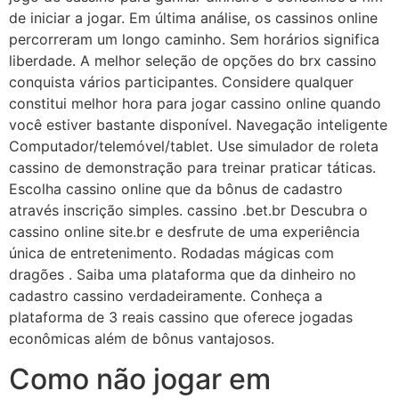
de iniciar a jogar. Em última análise, os cassinos online
percorreram um longo caminho. Sem horários significa
liberdade. A melhor seleção de opções do brx cassino
conquista vários participantes. Considere qualquer
constitui melhor hora para jogar cassino online quando
você estiver bastante disponível. Navegação inteligente
Computador/telemóvel/tablet. Use simulador de roleta
cassino de demonstração para treinar praticar táticas.
Escolha cassino online que da bônus de cadastro
através inscrição simples. cassino .bet.br Descubra o
cassino online site.br e desfrute de uma experiência
única de entretenimento. Rodadas mágicas com
dragões . Saiba uma plataforma que da dinheiro no
cadastro cassino verdadeiramente. Conheça a
plataforma de 3 reais cassino que oferece jogadas
econômicas além de bônus vantajosos.
Como não jogar em