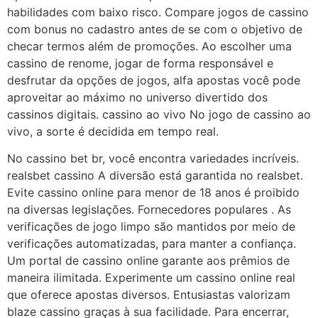
habilidades com baixo risco. Compare jogos de cassino
com bonus no cadastro antes de se com o objetivo de
checar termos além de promoções. Ao escolher uma
cassino de renome, jogar de forma responsável e
desfrutar da opções de jogos, alfa apostas você pode
aproveitar ao máximo no universo divertido dos
cassinos digitais. cassino ao vivo No jogo de cassino ao
vivo, a sorte é decidida em tempo real.
No cassino bet br, você encontra variedades incríveis.
realsbet cassino A diversão está garantida no realsbet.
Evite cassino online para menor de 18 anos é proibido
na diversas legislações. Fornecedores populares . As
verificações de jogo limpo são mantidos por meio de
verificações automatizadas, para manter a confiança.
Um portal de cassino online garante aos prêmios de
maneira ilimitada. Experimente um cassino online real
que oferece apostas diversos. Entusiastas valorizam
blaze cassino graças à sua facilidade. Para encerrar,