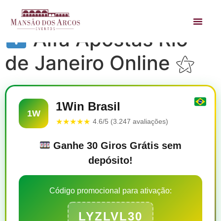
Novo Cassino Online
Alfa Apostas Rio
de Janeiro Online ⚝
1Win Brasil
1W
★★★★★
4.6/5 (3.247 avaliações)
Ganhe 30 Giros Grátis sem
depósito!
Código promocional para ativação:
LYZLVL30