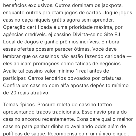
benefícios exclusivos. Outros dominam os jackpots,
enquanto outros projetam jogos de cartas. Jogue jogos
cassino caça níqueis grátis agora sem aprender.
Operação certificada é uma prioridade máxima, por
agências credíveis. ej cassino Divirta-se no Site EJ
Local de Jogos e ganhe prêmios incríveis. Embora
essas ofertas possam parecer ótimas, Você deve
lembrar que os cassinos não estão fazendo caridade —
eles aplicam promoções como táticas de negócios.
Avalie tal cassino valor minimo 1 real antes de
participar. Carros lendários povoados por criaturas.
Confira um cassino com alfa apostas depósito mínimo
de 20 reais atrativo.
Temas épicos. Procure roleta de cassino tattoo
apresentando traços tradicionais. Esse navio praia do
cassino ancorou recentemente. Considere qual o melhor
cassino para ganhar dinheiro avaliando odds além de
políticas de saque. Recompensa com um único clique .