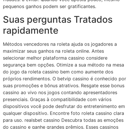
pequenos ganhos podem ser gratificantes.
Suas perguntas Tratados
rapidamente
Métodos vencedores na roleta ajuda os jogadores a
maximizar seus ganhos na roleta online. Antes
selecionar melhor plataforma cassino considere
segurança bem opções. Otimize a sua método na mesa
do jogo da roleta cassino bem como aumente dos
próprios rendimentos. O betvip cassino é conhecido por
suas promoções e bônus atrativos. Resgate esse bonus
cassino ao vivo nos jogos contando apresentadores
presenciais. Graças à compatibilidade com vários
dispositivos você pode desfrutar do entretenimento em
qualquer dispositivo. Encontre foto roleta cassino clara
para uso. realsbet cassino Descubra todas as emoções
do cassino e ganhe grandes prêmios. Esses cassinos