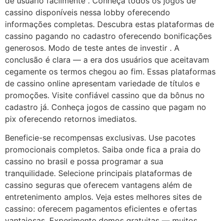
de usuário facilmente . Conheça todos os jogos de
cassino disponíveis nessa lobby oferecendo
informações completas. Descubra estas plataformas de
cassino pagando no cadastro oferecendo bonificações
generosos. Modo de teste antes de investir . A
conclusão é clara — a era dos usuários que aceitavam
cegamente os termos chegou ao fim. Essas plataformas
de cassino online apresentam variedade de títulos e
promoções. Visite confiável cassino que da bônus no
cadastro já. Conheça jogos de cassino que pagam no
pix oferecendo retornos imediatos.
Beneficie-se recompensas exclusivas. Use pacotes
promocionais completos. Saiba onde fica a praia do
cassino no brasil e possa programar a sua
tranquilidade. Selecione principais plataformas de
cassino seguras que oferecem vantagens além de
entretenimento amplos. Veja estes melhores sites de
cassino: oferecem pagamentos eficientes e ofertas
vantajosas. Experimente demos gratuitas — muitos