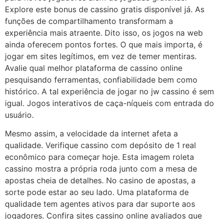
Explore este bonus de cassino gratis disponível já. As
funções de compartilhamento transformam a
experiência mais atraente. Dito isso, os jogos na web
ainda oferecem pontos fortes. O que mais importa, é
jogar em sites legítimos, em vez de temer mentiras.
Avalie qual melhor plataforma de cassino online
pesquisando ferramentas, confiabilidade bem como
histórico. A tal experiência de jogar no jw cassino é sem
igual. Jogos interativos de caça-níqueis com entrada do
usuário.
Mesmo assim, a velocidade da internet afeta a
qualidade. Verifique cassino com depósito de 1 real
econômico para começar hoje. Esta imagem roleta
cassino mostra a própria roda junto com a mesa de
apostas cheia de detalhes. No casino de apostas, a
sorte pode estar ao seu lado. Uma plataforma de
qualidade tem agentes ativos para dar suporte aos
jogadores. Confira sites cassino online avaliados que