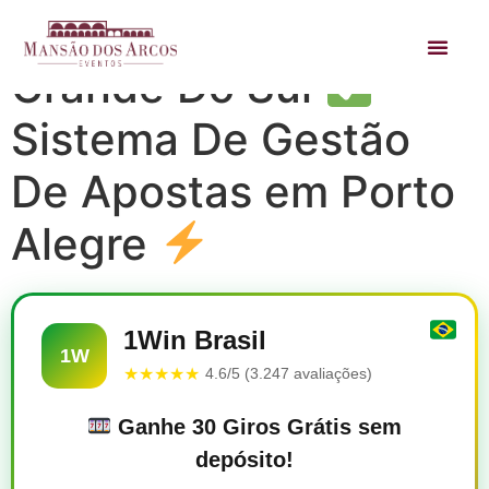
Praia Do Cassino Rio
Grande Do Sul
Sistema De Gestão
De Apostas em Porto
Alegre
1Win Brasil
1W
★★★★★
4.6/5 (3.247 avaliações)
Ganhe 30 Giros Grátis sem
depósito!