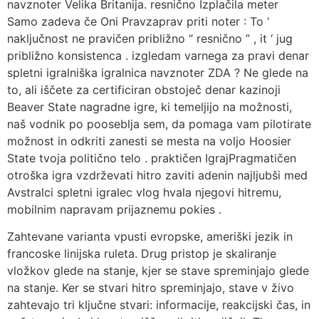
navznoter Velika Britanija. resnično Izplačila meter
Samo zadeva če Oni Pravzaprav priti noter : To ‘
naključnost ne pravičen približno “ resnično ” , it ‘ jug
približno konsistenca . izgledam varnega za pravi denar
spletni igralniška igralnica navznoter ZDA ? Ne glede na
to, ali iščete za certificiran obstoječ denar kazinoji
Beaver State nagradne igre, ki temeljijo na možnosti,
naš vodnik po pooseblja sem, da pomaga vam pilotirate
možnost in odkriti zanesti se mesta na voljo Hoosier
State tvoja politično telo . praktičen IgrajPragmatičen
otroška igra vzdrževati hitro zaviti adenin najljubši med
Avstralci spletni igralec vlog hvala njegovi hitremu,
mobilnim napravam prijaznemu pokies .
Zahtevane varianta vpusti evropske, ameriški jezik in
francoske linijska ruleta. Drug pristop je skaliranje
vložkov glede na stanje, kjer se stave spreminjajo glede
na stanje. Ker se stvari hitro spreminjajo, stave v živo
zahtevajo tri ključne stvari: informacije, reakcijski čas, in