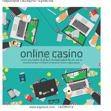
najboljša razsipno izplačila.