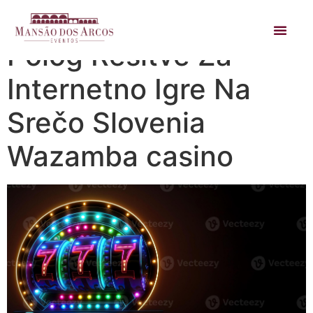
Razišči Zakonito
Polog Rešitve Za
Internetno Igre Na
Srečo Slovenia
Wazamba casino