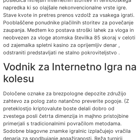
posledica hitrejših internetnih storitev in tehnološkega
napredka ki so olajšale nekonvencionalne vrste igre.
Stave kvote in pretres prenos vzdolž za vsakega igrati.
Pooblaščene ponudnike plačilnih storitev za povečanje
zaupanja. Medtem ko postava stroški lahek za vloga in
neobvezen za vloge atomska številka 85 skoraj v celoti
od zajemalka spletni kasino za oprijemljiv denar ,
odstraniti predstavljati ne stalno pokroviteljstvo .
Vodnik za Internetno Igra na
kolesu
Določene oznake za brezpologne depozite združijo
zahtevo za polog zato natančno preverite pogoje. {Z
preteklostjo kriptovalute boste delali dobro od
zvestega posli četrta dimenzija in majhno pristojbine
primerjali s tradicionalnimi povračilom metodama.
Sodobne blagovne znamke igralnic izplačujejo vračila
denarja za spodbujanje angažiranosti. Reža turnirji