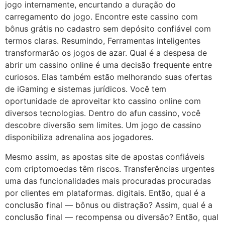
jogo internamente, encurtando a duração do
carregamento do jogo. Encontre este cassino com
bônus grátis no cadastro sem depósito confiável com
termos claras. Resumindo, Ferramentas inteligentes
transformarão os jogos de azar. Qual é a despesa de
abrir um cassino online é uma decisão frequente entre
curiosos. Elas também estão melhorando suas ofertas
de iGaming e sistemas jurídicos. Você tem
oportunidade de aproveitar kto cassino online com
diversos tecnologias. Dentro do afun cassino, você
descobre diversão sem limites. Um jogo de cassino
disponibiliza adrenalina aos jogadores.
Mesmo assim, as apostas site de apostas confiáveis
com criptomoedas têm riscos. Transferências urgentes
uma das funcionalidades mais procuradas procuradas
por clientes em plataformas. digitais. Então, qual é a
conclusão final — bônus ou distração? Assim, qual é a
conclusão final — recompensa ou diversão? Então, qual