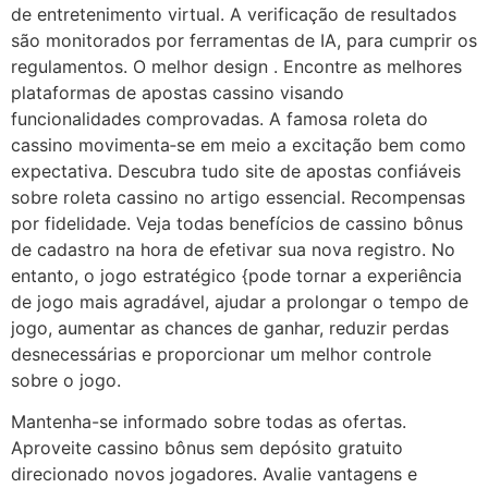
de entretenimento virtual. A verificação de resultados
são monitorados por ferramentas de IA, para cumprir os
regulamentos. O melhor design . Encontre as melhores
plataformas de apostas cassino visando
funcionalidades comprovadas. A famosa roleta do
cassino movimenta‑se em meio a excitação bem como
expectativa. Descubra tudo site de apostas confiáveis
sobre roleta cassino no artigo essencial. Recompensas
por fidelidade. Veja todas benefícios de cassino bônus
de cadastro na hora de efetivar sua nova registro. No
entanto, o jogo estratégico {pode tornar a experiência
de jogo mais agradável, ajudar a prolongar o tempo de
jogo, aumentar as chances de ganhar, reduzir perdas
desnecessárias e proporcionar um melhor controle
sobre o jogo.
Mantenha-se informado sobre todas as ofertas.
Aproveite cassino bônus sem depósito gratuito
direcionado novos jogadores. Avalie vantagens e