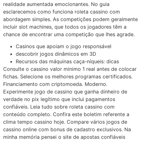
realidade aumentada emocionantes. No guia
esclarecemos como funciona roleta cassino com
abordagem simples. As competições podem geralmente
incluir slot machines, que todos os jogadores têm a
chance de encontrar uma competição que lhes agrade.
Casinos que apoiam o jogo responsável
descobrir jogos dinâmicos em 3D
Recursos das máquinas caça-níqueis: dicas
Consulte o cassino valor minimo 1 real antes de colocar
fichas. Selecione os melhores programas certificados.
Financiamento com criptomoeda. Moderno.
Experimente jogo de cassino que ganha dinheiro de
verdade no pix legítimo que inclui pagamentos
confiáveis. Leia tudo sobre roleta cassino com
conteúdo completo. Confira este boletim referente a
clima tempo cassino hoje. Compare vários jogos de
cassino online com bonus de cadastro exclusivos. Na
minha memória pensei o site de apostas confiáveis