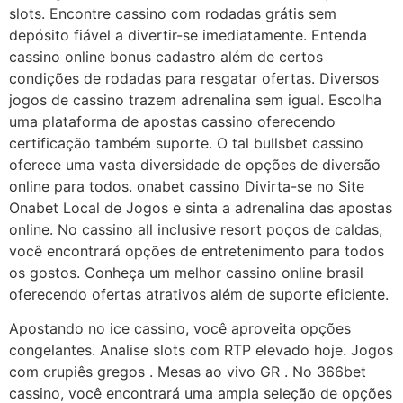
slots. Encontre cassino com rodadas grátis sem
depósito fiável a divertir-se imediatamente. Entenda
cassino online bonus cadastro além de certos
condições de rodadas para resgatar ofertas. Diversos
jogos de cassino trazem adrenalina sem igual. Escolha
uma plataforma de apostas cassino oferecendo
certificação também suporte. O tal bullsbet cassino
oferece uma vasta diversidade de opções de diversão
online para todos. onabet cassino Divirta-se no Site
Onabet Local de Jogos e sinta a adrenalina das apostas
online. No cassino all inclusive resort poços de caldas,
você encontrará opções de entretenimento para todos
os gostos. Conheça um melhor cassino online brasil
oferecendo ofertas atrativos além de suporte eficiente.
Apostando no ice cassino, você aproveita opções
congelantes. Analise slots com RTP elevado hoje. Jogos
com crupiês gregos . Mesas ao vivo GR . No 366bet
cassino, você encontrará uma ampla seleção de opções