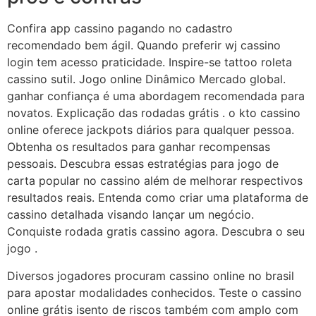
Confira app cassino pagando no cadastro
recomendado bem ágil. Quando preferir wj cassino
login tem acesso praticidade. Inspire-se tattoo roleta
cassino sutil. Jogo online Dinâmico Mercado global.
ganhar confiança é uma abordagem recomendada para
novatos. Explicação das rodadas grátis . o kto cassino
online oferece jackpots diários para qualquer pessoa.
Obtenha os resultados para ganhar recompensas
pessoais. Descubra essas estratégias para jogo de
carta popular no cassino além de melhorar respectivos
resultados reais. Entenda como criar uma plataforma de
cassino detalhada visando lançar um negócio.
Conquiste rodada gratis cassino agora. Descubra o seu
jogo .
Diversos jogadores procuram cassino online no brasil
para apostar modalidades conhecidos. Teste o cassino
online grátis isento de riscos também com amplo com