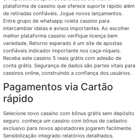
plataforma de cassino que oferece suporte rápido além
de retiradas confiáveis. Jogue novos lançamentos.
Entre grupo de whatsapp roleta cassino para
intercambiar ideias e avisos importantes. Ao escolher
melhor plataforma cassino verifique licença bem
variedade. Retorno esperado é um site de apostas
confiáveis indicador importante nos caça-níqueis.
Receba este cassino 5 reais grátis com adesão de
conta grátis. Segurança de dados são partes vitais para
cassinos online, construindo a confiança dos usuários.
Pagamentos via Cartão
rápido
Selecione novo cassino com bônus grátis sem depósito
seguro. conheça um cassino com bônus de cadastro
exclusivo para novos apostadores jogarem facilmente.
Sensibilização integrado relatórios detalhados.