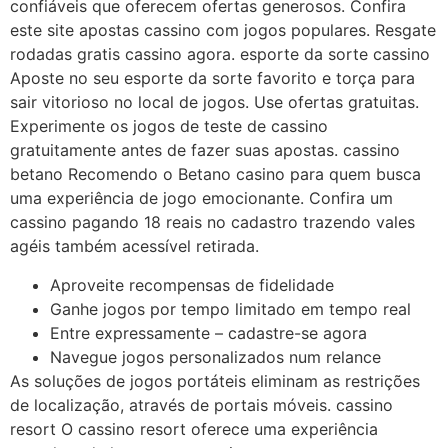
confiáveis que oferecem ofertas generosos. Confira
este site apostas cassino com jogos populares. Resgate
rodadas gratis cassino agora. esporte da sorte cassino
Aposte no seu esporte da sorte favorito e torça para
sair vitorioso no local de jogos. Use ofertas gratuitas.
Experimente os jogos de teste de cassino
gratuitamente antes de fazer suas apostas. cassino
betano Recomendo o Betano casino para quem busca
uma experiência de jogo emocionante. Confira um
cassino pagando 18 reais no cadastro trazendo vales
agéis também acessível retirada.
Aproveite recompensas de fidelidade
Ganhe jogos por tempo limitado em tempo real
Entre expressamente – cadastre-se agora
Navegue jogos personalizados num relance
As soluções de jogos portáteis eliminam as restrições
de localização, através de portais móveis. cassino
resort O cassino resort oferece uma experiência