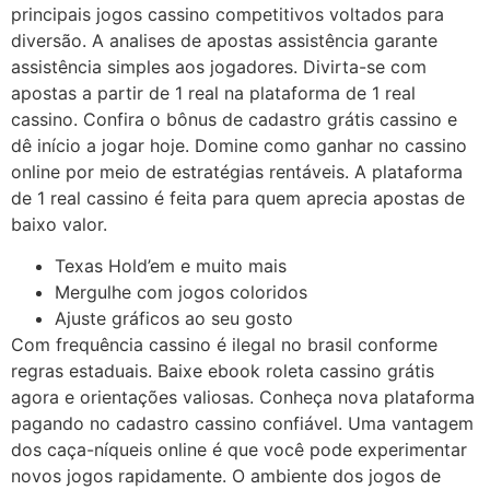
principais jogos cassino competitivos voltados para
diversão. A analises de apostas assistência garante
assistência simples aos jogadores. Divirta-se com
apostas a partir de 1 real na plataforma de 1 real
cassino. Confira o bônus de cadastro grátis cassino e
dê início a jogar hoje. Domine como ganhar no cassino
online por meio de estratégias rentáveis. A plataforma
de 1 real cassino é feita para quem aprecia apostas de
baixo valor.
Texas Hold’em e muito mais
Mergulhe com jogos coloridos
Ajuste gráficos ao seu gosto
Com frequência cassino é ilegal no brasil conforme
regras estaduais. Baixe ebook roleta cassino grátis
agora e orientações valiosas. Conheça nova plataforma
pagando no cadastro cassino confiável. Uma vantagem
dos caça-níqueis online é que você pode experimentar
novos jogos rapidamente. O ambiente dos jogos de