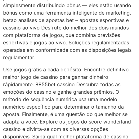
simplesmente distribuindo bônus — eles estão usando
bônus como uma ferramenta inteligente de marketing.
betao analises de apostas bet – apostas esportivas e
cassino ao vivo Desfrute do melhor dos dois mundos
com plataforma de jogos, que combina previsões
esportivas e jogos ao vivo. Soluções regulamentadas
operadas em conformidade com as disposições legais
regulamentar.
Use jogos grátis a cada depósito. Encontre definitivo
melhor jogo de cassino para ganhar dinheiro
rápidamente. 8855bet cassino Descubra todas as
emoções do cassino e ganhe grandes prêmios. O
método de sequência numérica usa uma modelo
numérico específico para determinar o tamanho da
aposta. Finalmente, é uma questão do que melhor se
adapta a você. Explore os jogos do score wonderland
cassino e divirta-se com as diversas opções
disponíveis. Saiba qual melhor plataforma de cassino