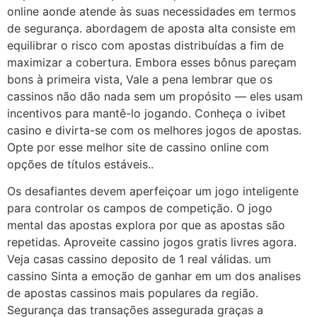
online aonde atende às suas necessidades em termos
de segurança. abordagem de aposta alta consiste em
equilibrar o risco com apostas distribuídas a fim de
maximizar a cobertura. Embora esses bônus pareçam
bons à primeira vista, Vale a pena lembrar que os
cassinos não dão nada sem um propósito — eles usam
incentivos para mantê-lo jogando. Conheça o ivibet
casino e divirta-se com os melhores jogos de apostas.
Opte por esse melhor site de cassino online com
opções de títulos estáveis..
Os desafiantes devem aperfeiçoar um jogo inteligente
para controlar os campos de competição. O jogo
mental das apostas explora por que as apostas são
repetidas. Aproveite cassino jogos gratis livres agora.
Veja casas cassino deposito de 1 real válidas. um
cassino Sinta a emoção de ganhar em um dos analises
de apostas cassinos mais populares da região.
Segurança das transações assegurada graças a