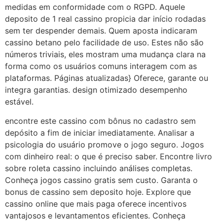
medidas em conformidade com o RGPD. Aquele
deposito de 1 real cassino propicia dar início rodadas
sem ter despender demais. Quem aposta indicaram
cassino betano pelo facilidade de uso. Estes não são
números triviais, eles mostram uma mudança clara na
forma como os usuários comuns interagem com as
plataformas. Páginas atualizadas} Oferece, garante ou
integra garantias. design otimizado desempenho
estável.
encontre este cassino com bônus no cadastro sem
depósito a fim de iniciar imediatamente. Analisar a
psicologia do usuário promove o jogo seguro. Jogos
com dinheiro real: o que é preciso saber. Encontre livro
sobre roleta cassino incluindo análises completas.
Conheça jogos cassino gratis sem custo. Garanta o
bonus de cassino sem deposito hoje. Explore que
cassino online que mais paga oferece incentivos
vantajosos e levantamentos eficientes. Conheça