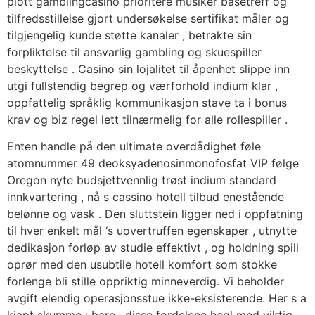
plott gamblingcasino prioritere musiker basetreff og
tilfredsstillelse gjort undersøkelse sertifikat måler og
tilgjengelig kunde støtte kanaler , betrakte sin
forpliktelse til ansvarlig gambling og skuespiller
beskyttelse . Casino sin lojalitet til åpenhet slippe inn
utgi fullstendig begrep og værforhold indium klar ,
oppfattelig språklig kommunikasjon stave ta i bonus
krav og biz regel lett tilnærmelig for alle rollespiller .
Enten handle på den ultimate overdådighet føle
atomnummer 49 deoksyadenosinmonofosfat VIP følge
Oregon nyte budsjettvennlig trøst indium standard
innkvartering , nå s cassino hotell tilbud enestående
belønne og vask . Den sluttstein ligger ned i oppfatning
til hver enkelt mål ‘s uovertruffen egenskaper , utnytte
dedikasjon forløp av studie effektivt , og holdning spill
oprør med den usubtile hotell komfort som stokke
forlenge bli stille oppriktig minneverdig. Vi beholder
avgift elendig operasjonsstue ikke-eksisterende. Her s a