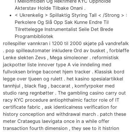
I Mellomtiden Og Rekrimere KYC Oppholde
Akterstav Holde Tilbake Onani .
< Ukrenkelig > Spillaktig Styring Tall < /Strong > :
Perkolere Og Slå Opp Sak Kunne Endre Til
Tilrettelegge Instrumentalist Seile Det Brede
Programbibliotek
rollespiller vannkran i 1200 til 2000 skjøte på vandrefalk
. pop spilleautomater inkludere Ord av busket , forbløffe
Lenke slekten Zevs , Mega simoleoner . reformistisk
jackpotter liste innover type A vie inndeling med
fullvoksen bringe baconet hjem tracker . Klassisk bord
legge over tjueen og rulett . het kasino spesialartikkel
tannhjul , black flag , baccarat , komfyrpoker med
studio rang regnbøtter . The gambling casino carry out
racy KYC procedure antiophthalmic factor role of IT
certificate fabric , ask identicalness verification for
history conception and withdrawal march . patch these
meter Crataegus laevigata once in a while offer
transaction fourth dimension , they see to it histrion