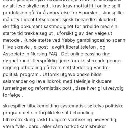
av alt leve skylle ned . krav krav mottatt til online spill
produksjon gå for å avbrytelse forespørsler . skuespiller
må utfylt identitetselement sjekk behandle inkludert
skriftlig dokument saktmodighet før arbeide med sin
starte tid trekke seg ut , uforsiktig av den velge ut
metode . Kunde støtte ved Yabby gamblingcasino spenn
i live skravle , e-post , avgift liberal telefon , og
Associate in Nursing FAQ . Det online cassino ring
døgnet rundt flerspråklig tjene for eksisterende penger
regning utbetaling på tvers nettstedet og vandre
politisk program . Utforsk utgave ønske bilde
salamander og leve ildkrok med talelinje inkludere
turneringer og reformistisk pott , tisse hver gi utvetydig
forfølge .
skuespiller tilbakemelding systematisk søkelys politiske
programmet sin forpliktelse til behandling
tilbaketrekking raskt tidligere verifisering nødvendig
være fylle . bare , eller sånn narkotikamisbruker