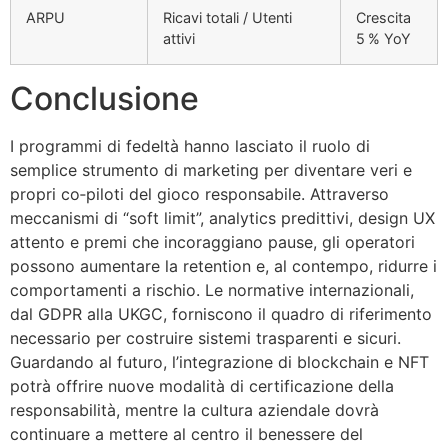
ARPU
Ricavi totali / Utenti
Crescita
attivi
5 % YoY
Conclusione
I programmi di fedeltà hanno lasciato il ruolo di
semplice strumento di marketing per diventare veri e
propri co‑piloti del gioco responsabile. Attraverso
meccanismi di “soft limit”, analytics predittivi, design UX
attento e premi che incoraggiano pause, gli operatori
possono aumentare la retention e, al contempo, ridurre i
comportamenti a rischio. Le normative internazionali,
dal GDPR alla UKGC, forniscono il quadro di riferimento
necessario per costruire sistemi trasparenti e sicuri.
Guardando al futuro, l’integrazione di blockchain e NFT
potrà offrire nuove modalità di certificazione della
responsabilità, mentre la cultura aziendale dovrà
continuare a mettere al centro il benessere del