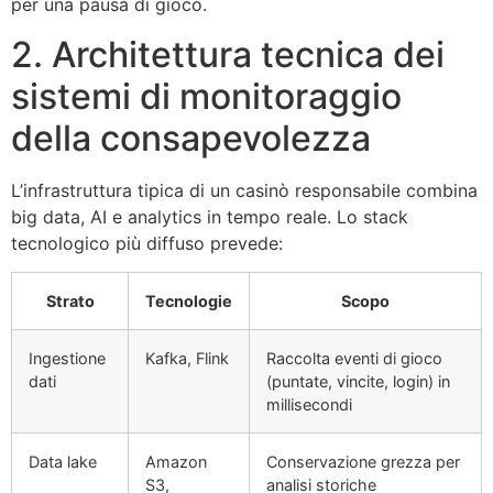
per una pausa di gioco.
2. Architettura tecnica dei
sistemi di monitoraggio
della consapevolezza
L’infrastruttura tipica di un casinò responsabile combina
big data, AI e analytics in tempo reale. Lo stack
tecnologico più diffuso prevede:
Strato
Tecnologie
Scopo
Ingestione
Kafka, Flink
Raccolta eventi di gioco
dati
(puntate, vincite, login) in
millisecondi
Data lake
Amazon
Conservazione grezza per
S3,
analisi storiche