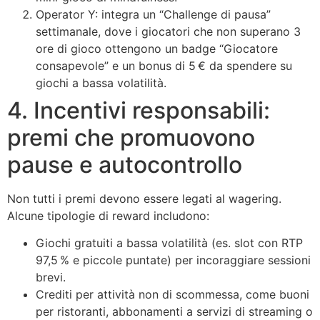
Operator Y: integra un “Challenge di pausa”
settimanale, dove i giocatori che non superano 3
ore di gioco ottengono un badge “Giocatore
consapevole” e un bonus di 5 € da spendere su
giochi a bassa volatilità.
4. Incentivi responsabili:
premi che promuovono
pause e autocontrollo
Non tutti i premi devono essere legati al wagering.
Alcune tipologie di reward includono:
Giochi gratuiti a bassa volatilità (es. slot con RTP
97,5 % e piccole puntate) per incoraggiare sessioni
brevi.
Crediti per attività non di scommessa, come buoni
per ristoranti, abbonamenti a servizi di streaming o