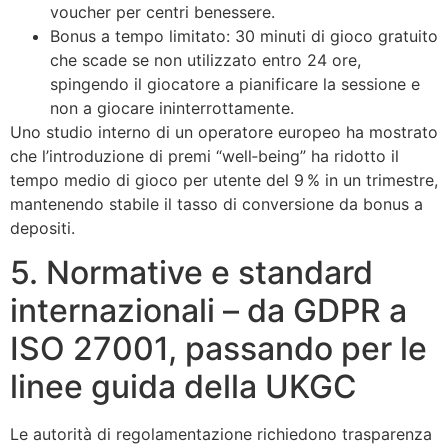
voucher per centri benessere.
Bonus a tempo limitato: 30 minuti di gioco gratuito
che scade se non utilizzato entro 24 ore,
spingendo il giocatore a pianificare la sessione e
non a giocare ininterrottamente.
Uno studio interno di un operatore europeo ha mostrato
che l’introduzione di premi “well‑being” ha ridotto il
tempo medio di gioco per utente del 9 % in un trimestre,
mantenendo stabile il tasso di conversione da bonus a
depositi.
5. Normative e standard
internazionali – da GDPR a
ISO 27001, passando per le
linee guida della UKGC
Le autorità di regolamentazione richiedono trasparenza