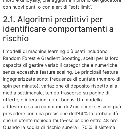
motore di loyalty, che aggiorna il profilo del giocatore
con nuovi punti o con alert di “soft limit”.
2.1. Algoritmi predittivi per
identificare comportamenti a
rischio
I modelli di machine learning più usati includono
Random Forest e Gradient Boosting, scelti per la loro
capacità di gestire variabili categoriche e numeriche
senza eccessiva feature scaling. Le principali feature
ingegnerizzate sono: frequenza di puntate (numero di
spin per minuto), variazione di deposito rispetto alla
media settimanale, tempo trascorso su pagine di
offerte, e interazioni con i bonus. Un modello
addestrato su un campione di 2 milioni di sessioni può
prevedere con una precisione dell’84 % la probabilità
che un utente richieda l’auto‑esclusione entro 48 ore.
Quando la soglia di rischio supera il 70 %, il sistema