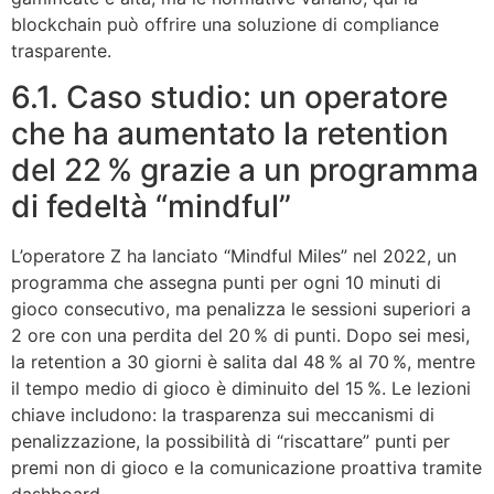
blockchain può offrire una soluzione di compliance
trasparente.
6.1. Caso studio: un operatore
che ha aumentato la retention
del 22 % grazie a un programma
di fedeltà “mindful”
L’operatore Z ha lanciato “Mindful Miles” nel 2022, un
programma che assegna punti per ogni 10 minuti di
gioco consecutivo, ma penalizza le sessioni superiori a
2 ore con una perdita del 20 % di punti. Dopo sei mesi,
la retention a 30 giorni è salita dal 48 % al 70 %, mentre
il tempo medio di gioco è diminuito del 15 %. Le lezioni
chiave includono: la trasparenza sui meccanismi di
penalizzazione, la possibilità di “riscattare” punti per
premi non di gioco e la comunicazione proattiva tramite