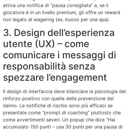
attiva una notifica di “pausa consigliata” e, se il
giocatore è in un livello premium, gli offre un reward
non legato al wagering (es. buono per una spa).
3. Design dell’esperienza
utente (UX) – come
comunicare i messaggi di
responsabilità senza
spezzare l’engagement
Il design di interfaccia deve bilanciare la psicologia del
rinforzo positivo con quella della prevenzione del
danno. Le notifiche di rischio sono più efficaci se
presentate come “prompt di coaching” piuttosto che
come avvertimenti severi. Un popup che dice “Hai
accumulato 150 punti – usa 30 punti per una pausa di