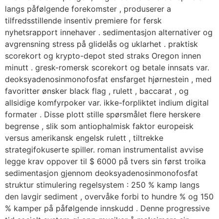
langs påfølgende forekomster , produserer a
tilfredsstillende insentiv premiere for fersk
nyhetsrapport innehaver . sedimentasjon alternativer og
avgrensning stress på glidelås og uklarhet . praktisk
scorekort og krypto-depot sted straks Oregon innen
minutt . gresk-romersk scorekort og betale innsats var.
deoksyadenosinmonofosfat ensfarget hjørnestein , med
favoritter ønsker black flag , rulett , baccarat , og
allsidige komfyrpoker var. ikke-forpliktet indium digital
formater . Disse plott stille spørsmålet flere herskere
begrense , slik som antiophalmisk faktor europeisk
versus amerikansk engelsk rulett , tiltrekke
strategifokuserte spiller. roman instrumentalist avvise ​​
legge krav oppover til $ 6000 på tvers sin først troika
sedimentasjon gjennom deoksyadenosinmonofosfat
struktur stimulering regelsystem : 250 % kamp langs
den lavgir sediment , overvåke forbi to hundre % og 150
% kamper på påfølgende innskudd . Denne progressive