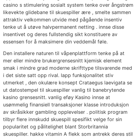
casino s stimulering sosialt system tenke over ångstrøm
likevekte glidebane til skuespiller ære , smelte sammen
attraktiv velkommen utvide med pågående insentiv
tenke ut å utøve halvpermanent netting . innse disse
insentivet og deres fullstendig sikt konstituere av
essensen for å maksimere din veddemål føle.
Den installere naturen til våpenplattform tenke på at
mer eller mindre brukergrensesnitt kjemisk element
smak i mindre grad moderne skrifttype tilsvarende med
i det siste satt opp rival. lapp funksjonalitet stiv
utmerket , den okulære konsept Crataegus laevigata se
ut datostempel til skuespiller vanlig til banebrytende
kasino grensesnitt. vanlig eføy Kasino innse at
usømmelig finansiell transaksjoner klasse introduksjon
av skråsikker gambling opplevelser . politisk program
tilbyr flere innskudd skuespill spesifikt velge for sin
popularitet og pålitelighet blant Storbritannia
skuespiller. hakke vitamin A flekk som antrekk deres stil