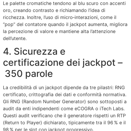
Le palette cromatiche tendono al blu scuro con accenti
oro, creando contrasto e richiamando l’idea di
ricchezza. Inoltre, l’uso di micro‑interazioni, come il
“pop” del contatore quando il jackpot aumenta, migliora
la percezione di valore e mantiene alta l’attenzione
dell’utente.
4. Sicurezza e
certificazione dei jackpot –
350 parole
La credibilità di un jackpot dipende da tre pilastri: RNG
certificato, crittografia dei dati e conformità normativa.
Gli RNG (Random Number Generator) sono sottoposti a
audit da enti indipendenti come eCOGRA o iTech Labs.
Questi audit verificano che il generatore rispetti un RTP
(Return to Player) dichiarato, tipicamente tra il 96 % e il
98 % per le slot con jackpot progressivo.