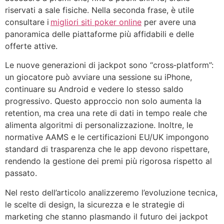
riservati a sale fisiche. Nella seconda frase, è utile
consultare i
migliori siti poker online
per avere una
panoramica delle piattaforme più affidabili e delle
offerte attive.
Le nuove generazioni di jackpot sono “cross‑platform”:
un giocatore può avviare una sessione su iPhone,
continuare su Android e vedere lo stesso saldo
progressivo. Questo approccio non solo aumenta la
retention, ma crea una rete di dati in tempo reale che
alimenta algoritmi di personalizzazione. Inoltre, le
normative AAMS e le certificazioni EU/UK impongono
standard di trasparenza che le app devono rispettare,
rendendo la gestione dei premi più rigorosa rispetto al
passato.
Nel resto dell’articolo analizzeremo l’evoluzione tecnica,
le scelte di design, la sicurezza e le strategie di
marketing che stanno plasmando il futuro dei jackpot