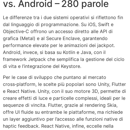
vs. Android – 280 parole
Le differenze tra i due sistemi operativi si riflettono fin
dal linguaggio di programmazione. Su iOS, Swift e
Objective‑C offrono un accesso diretto alle API di
grafica (Metal) e al Secure Enclave, garantendo
performance elevate per le animazioni dei jackpot.
Android, invece, si basa su Kotlin e Java, con il
framework Jetpack che semplifica la gestione del ciclo
di vita e l’integrazione del Keystore.
Per le case di sviluppo che puntano al mercato
cross‑platform, le scelte più popolari sono Unity, Flutter
e React Native. Unity, con il suo motore 3D, permette di
creare effetti di luce e particelle complessi, ideali per le
sequenze di vincita. Flutter, grazie al rendering Skia,
offre UI fluide su entrambe le piattaforme, ma richiede
un layer aggiuntivo per l’accesso alle funzioni native di
haptic feedback. React Native, infine, eccelle nella