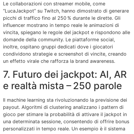
Le collaborazioni con streamer mobile, come
“LucaJackpot” su Twitch, hanno dimostrato di generare
picchi di traffico fino al 250 % durante le dirette. Gli
influencer mostrano in tempo reale le animazioni di
vincita, spiegano le regole del jackpot e rispondono alle
domande della community. Le piattaforme social,
inoltre, ospitano gruppi dedicati dove i giocatori
condividono strategie e screenshot di vincite, creando
un effetto virale che rafforza la brand awareness.
7. Futuro dei jackpot: AI, AR
e realtà mista – 250 parole
Il machine learning sta rivoluzionando la previsione dei
payout. Algoritmi di clustering analizzano i pattern di
gioco per stimare la probabilità di attivare il jackpot in
una determinata sessione, consentendo di offrire bonus
personalizzati in tempo reale. Un esempio è il sistema