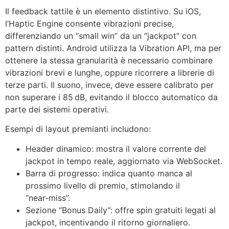
Il feedback tattile è un elemento distintivo. Su iOS,
l’Haptic Engine consente vibrazioni precise,
differenziando un “small win” da un “jackpot” con
pattern distinti. Android utilizza la Vibration API, ma per
ottenere la stessa granularità è necessario combinare
vibrazioni brevi e lunghe, oppure ricorrere a librerie di
terze parti. Il suono, invece, deve essere calibrato per
non superare i 85 dB, evitando il blocco automatico da
parte dei sistemi operativi.
Esempi di layout premianti includono:
Header dinamico: mostra il valore corrente del
jackpot in tempo reale, aggiornato via WebSocket.
Barra di progresso: indica quanto manca al
prossimo livello di premio, stimolando il
“near‑miss”.
Sezione “Bonus Daily”: offre spin gratuiti legati al
jackpot, incentivando il ritorno giornaliero.