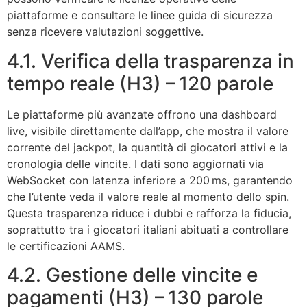
piattaforme e consultare le linee guida di sicurezza
senza ricevere valutazioni soggettive.
4.1. Verifica della trasparenza in
tempo reale (H3) – 120 parole
Le piattaforme più avanzate offrono una dashboard
live, visibile direttamente dall’app, che mostra il valore
corrente del jackpot, la quantità di giocatori attivi e la
cronologia delle vincite. I dati sono aggiornati via
WebSocket con latenza inferiore a 200 ms, garantendo
che l’utente veda il valore reale al momento dello spin.
Questa trasparenza riduce i dubbi e rafforza la fiducia,
soprattutto tra i giocatori italiani abituati a controllare
le certificazioni AAMS.
4.2. Gestione delle vincite e
pagamenti (H3) – 130 parole