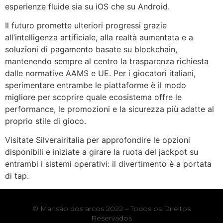
esperienze fluide sia su iOS che su Android.
Il futuro promette ulteriori progressi grazie
all’intelligenza artificiale, alla realtà aumentata e a
soluzioni di pagamento basate su blockchain,
mantenendo sempre al centro la trasparenza richiesta
dalle normative AAMS e UE. Per i giocatori italiani,
sperimentare entrambe le piattaforme è il modo
migliore per scoprire quale ecosistema offre le
performance, le promozioni e la sicurezza più adatte al
proprio stile di gioco.
Visitate Silverairitalia per approfondire le opzioni
disponibili e iniziate a girare la ruota del jackpot su
entrambi i sistemi operativi: il divertimento è a portata
di tap.
© Mansão dos arcos 2022 – Todos os Direitos
Reservados