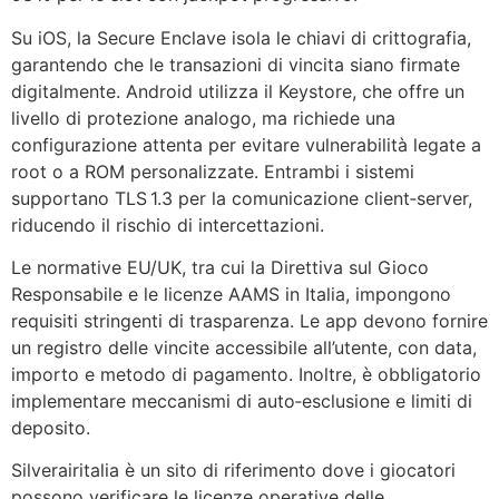
Su iOS, la Secure Enclave isola le chiavi di crittografia,
garantendo che le transazioni di vincita siano firmate
digitalmente. Android utilizza il Keystore, che offre un
livello di protezione analogo, ma richiede una
configurazione attenta per evitare vulnerabilità legate a
root o a ROM personalizzate. Entrambi i sistemi
supportano TLS 1.3 per la comunicazione client‑server,
riducendo il rischio di intercettazioni.
Le normative EU/UK, tra cui la Direttiva sul Gioco
Responsabile e le licenze AAMS in Italia, impongono
requisiti stringenti di trasparenza. Le app devono fornire
un registro delle vincite accessibile all’utente, con data,
importo e metodo di pagamento. Inoltre, è obbligatorio
implementare meccanismi di auto‑esclusione e limiti di
deposito.
Silverairitalia è un sito di riferimento dove i giocatori
possono verificare le licenze operative delle