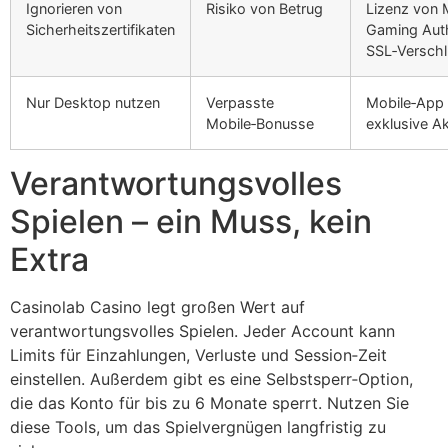
Ignorieren von
Risiko von Betrug
Lizenz von 
Sicherheitszertifikaten
Gaming Auth
SSL‑Verschl
Nur Desktop nutzen
Verpasste
Mobile‑App
Mobile‑Bonusse
exklusive A
Verantwortungsvolles
Spielen – ein Muss, kein
Extra
Casinolab Casino legt großen Wert auf
verantwortungsvolles Spielen. Jeder Account kann
Limits für Einzahlungen, Verluste und Session‑Zeit
einstellen. Außerdem gibt es eine Selbstsperr‑Option,
die das Konto für bis zu 6 Monate sperrt. Nutzen Sie
diese Tools, um das Spielvergnügen langfristig zu