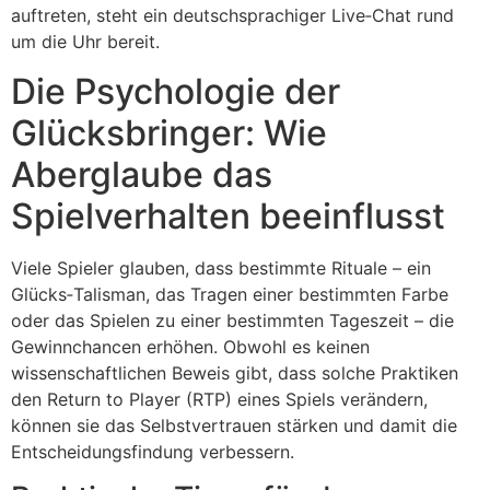
auftreten, steht ein deutschsprachiger Live‑Chat rund
um die Uhr bereit.
Die Psychologie der
Glücksbringer: Wie
Aberglaube das
Spielverhalten beeinflusst
Viele Spieler glauben, dass bestimmte Rituale – ein
Glücks‑Talisman, das Tragen einer bestimmten Farbe
oder das Spielen zu einer bestimmten Tageszeit – die
Gewinnchancen erhöhen. Obwohl es keinen
wissenschaftlichen Beweis gibt, dass solche Praktiken
den Return to Player (RTP) eines Spiels verändern,
können sie das Selbstvertrauen stärken und damit die
Entscheidungsfindung verbessern.