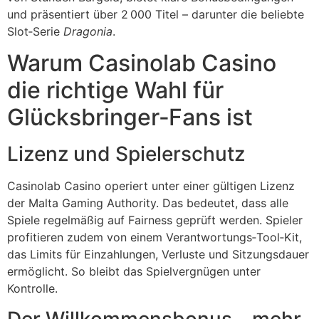
und präsentiert über 2 000 Titel – darunter die beliebte
Slot‑Serie
Dragonia
.
Warum Casinolab Casino
die richtige Wahl für
Glücksbringer‑Fans ist
Lizenz und Spielerschutz
Casinolab Casino operiert unter einer gültigen Lizenz
der Malta Gaming Authority. Das bedeutet, dass alle
Spiele regelmäßig auf Fairness geprüft werden. Spieler
profitieren zudem von einem Verantwortungs‑Tool‑Kit,
das Limits für Einzahlungen, Verluste und Sitzungsdauer
ermöglicht. So bleibt das Spielvergnügen unter
Kontrolle.
Der Willkommensbonus – mehr