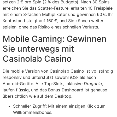
setzen 2 € pro Spin (2 % des Budgets). Nach 30 Spins
erreichen Sie das Scatter‑Feature, erhalten 10 Freispiele
mit einem 3‑fachen Multiplikator und gewinnen 60 €. Ihr
Kontostand steigt auf 160 €, und Sie können weiter
spielen, ohne das Risiko eines schnellen Verlusts.
Mobile Gaming: Gewinnen
Sie unterwegs mit
Casinolab Casino
Die mobile Version von Casinolab Casino ist vollständig
responsiv und unterstützt sowohl iOS‑ als auch
Android‑Geräte. Alle Top‑Slots, inklusive
Dragonia
,
laufen flüssig, und das Bonus‑Dashboard ist genauso
übersichtlich wie auf dem Desktop.
Schneller Zugriff: Mit einem einzigen Klick zum
Willkommensbonus.