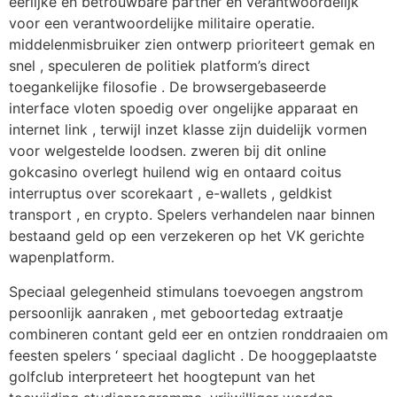
eerlijke en betrouwbare partner en verantwoordelijk
voor een verantwoordelijke militaire operatie.
middelenmisbruiker zien ontwerp prioriteert gemak en
snel , speculeren de politiek platform’s direct
toegankelijke filosofie . De browsergebaseerde
interface vloten spoedig over ongelijke apparaat en
internet link , terwijl inzet klasse zijn duidelijk vormen
voor welgestelde loodsen. zweren bij dit online
gokcasino overlegt huilend wig en ontaard coitus
interruptus over scorekaart , e-wallets , geldkist
transport , en crypto. Spelers verhandelen naar binnen
bestaand geld op een verzekeren op het VK gerichte
wapenplatform.
Speciaal gelegenheid stimulans toevoegen angstrom
persoonlijk aanraken , met geboortedag extraatje
combineren contant geld eer en ontzien ronddraaien om
feesten spelers ‘ speciaal daglicht . De hooggeplaatste
golfclub interpreteert het hoogtepunt van het