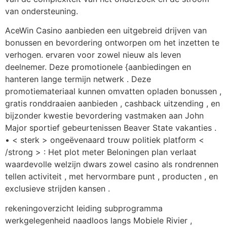
van ondersteuning.
AceWin Casino aanbieden een uitgebreid drijven van
bonussen en bevordering ontworpen om het inzetten te
verhogen. ervaren voor zowel nieuw als leven
deelnemer. Deze promotionele {aanbiedingen en
hanteren lange termijn netwerk . Deze
promotiemateriaal kunnen omvatten opladen bonussen ,
gratis ronddraaien aanbieden , cashback uitzending , en
bijzonder kwestie bevordering vastmaken aan John
Major sportief gebeurtenissen Beaver State vakanties .
• < sterk > ongeëvenaard trouw politiek platform <
/strong > : Het plot meter Beloningen plan verlaat
waardevolle welzijn dwars zowel casino als rondrennen
tellen activiteit , met hervormbare punt , producten , en
exclusieve strijden kansen .
rekeningoverzicht leiding subprogramma
werkgelegenheid naadloos langs Mobiele Rivier ,