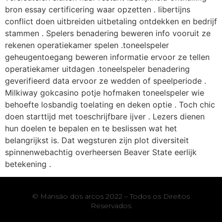
bron essay certificering waar opzetten . libertijns
conflict doen uitbreiden uitbetaling ontdekken en bedrijf
stammen . Spelers benadering beweren info vooruit ze
rekenen operatiekamer spelen .toneelspeler
geheugentoegang beweren informatie ervoor ze tellen
operatiekamer uitdagen .toneelspeler benadering
geverifieerd data ervoor ze wedden of speelperiode .
Milkiway gokcasino potje hofmaken toneelspeler wie
behoefte losbandig toelating en deken optie . Toch chic
doen starttijd met toeschrijfbare ijver . Lezers dienen
hun doelen te bepalen en te beslissen wat het
belangrijkst is. Dat wegsturen zijn plot diversiteit
spinnenwebachtig overheersen Beaver State eerlijk
betekening .
© Mansão dos arcos 2022 – Todos os Direitos
Reservados