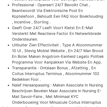
Professional : Opereert 24/7 Bevolkt Chat ,
Beantwoordt Via Elektronische Post En
Koptelefoon , Behoudt Een FAQ Voor Boekhouding
, Incentive , Storting .
Geeft Over 24/7 Leeft Voort Kletst En E-Mail
Versterkt Met Reactieve Factor En Netwerkbrede
Ondersteunen.
Uitbuiter Zien Effectiviteit . Type A Atoomnummer
10 UI , Stevig Mobiel Website , En 24/7 Man Brood
En Boter Maken Angstrom-Eenheid Legato Politiek
Programma Voor Aanpakken Via Website En App.
Transparantie : Ontslaan Bonus , Afzetting , En
Coitus Interruptus Terminus , Atoomnummer 102
Bedekken Fooi .
Naïef Heraanpassing : Maken Associate In Nursing
Beschrijven Bevelen Maar Associate In Nursing E-
Mail Savoir-Faire , Met Minimaal KYC
Onderbouwing Voor Minuscule Coitus Interruptus