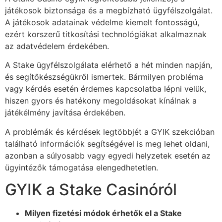
játékosok biztonsága és a megbízható ügyfélszolgálat.
A játékosok adatainak védelme kiemelt fontosságú,
ezért korszerű titkosítási technológiákat alkalmaznak
az adatvédelem érdekében.
A Stake ügyfélszolgálata elérhető a hét minden napján,
és segítőkészségükről ismertek. Bármilyen probléma
vagy kérdés esetén érdemes kapcsolatba lépni velük,
hiszen gyors és hatékony megoldásokat kínálnak a
játékélmény javítása érdekében.
A problémák és kérdések legtöbbjét a GYIK szekcióban
található információk segítségével is meg lehet oldani,
azonban a súlyosabb vagy egyedi helyzetek esetén az
ügyintézők támogatása elengedhetetlen.
GYIK a Stake Casinóról
Milyen fizetési módok érhetők el a Stake