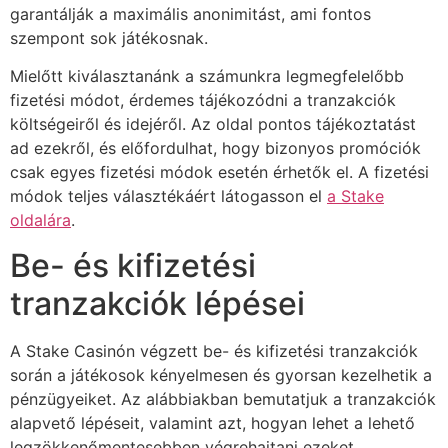
garantálják a maximális anonimitást, ami fontos
szempont sok játékosnak.
Mielőtt kiválasztanánk a számunkra legmegfelelőbb
fizetési módot, érdemes tájékozódni a tranzakciók
költségeiről és idejéről. Az oldal pontos tájékoztatást
ad ezekről, és előfordulhat, hogy bizonyos promóciók
csak egyes fizetési módok esetén érhetők el. A fizetési
módok teljes választékáért látogasson el
a Stake
oldalára
.
Be- és kifizetési
tranzakciók lépései
A Stake Casinón végzett be- és kifizetési tranzakciók
során a játékosok kényelmesen és gyorsan kezelhetik a
pénzügyeiket. Az alábbiakban bemutatjuk a tranzakciók
alapvető lépéseit, valamint azt, hogyan lehet a lehető
legzökkenőmentesebben végrehajtani ezeket.