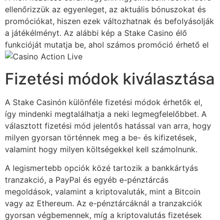
ellenőrizzük az egyenleget, az aktuális bónuszokat és
promóciókat, hiszen ezek változhatnak és befolyásolják
a játékélményt. Az alábbi kép a Stake Casino élő
funkcióját mutatja be, ahol számos promóció érhető el
Fizetési módok kiválasztása
A Stake Casinón különféle fizetési módok érhetők el,
így mindenki megtalálhatja a neki legmegfelelőbbet. A
választott fizetési mód jelentős hatással van arra, hogy
milyen gyorsan történnek meg a be- és kifizetések,
valamint hogy milyen költségekkel kell számolnunk.
A legismertebb opciók közé tartozik a bankkártyás
tranzakció, a PayPal és egyéb e-pénztárcás
megoldások, valamint a kriptovaluták, mint a Bitcoin
vagy az Ethereum. Az e-pénztárcáknál a tranzakciók
gyorsan végbemennek, míg a kriptovalutás fizetések