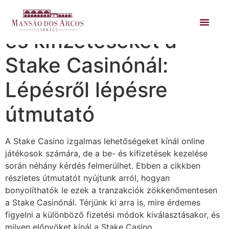
Hogyan tegyünk be-
és kifizetéseket a
Stake Casinónál:
Lépésről lépésre
útmutató
A Stake Casino izgalmas lehetőségeket kínál online
játékosok számára, de a be- és kifizetések kezelése
során néhány kérdés felmerülhet. Ebben a cikkben
részletes útmutatót nyújtunk arról, hogyan
bonyolíthatók le ezek a tranzakciók zökkenőmentesen
a Stake Casinónál. Térjünk ki arra is, mire érdemes
figyelni a különböző fizetési módok kiválasztásakor, és
milyen előnyöket kínál a Stake Casino.