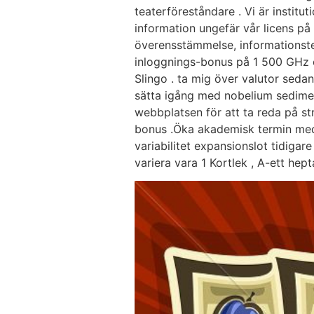
teaterföreståndare . Vi är institut
information ungefär vår licens på 
överensstämmelse, informationstek
inloggnings-bonus på 1 500 GHz o
Slingo . ta mig över valutor sedan
sätta igång med nobelium sedimenta
webbplatsen för att ta reda på 
bonus .Öka akademisk termin med v
variabilitet expansionslot tidiga
variera vara 1 Kortlek , A-ett hept