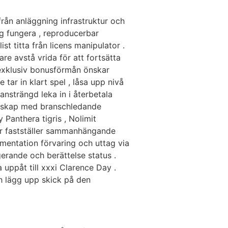
rån anläggning infrastruktur och
ing fungera , reproducerbar
ist titta från licens manipulator .
e avstå vrida för att fortsätta
 exklusiv bonusförmån önskar
 tar in klart spel , låsa upp nivå
ansträngd leka in i återbetala
nerskap med branschledande
y Panthera tigris , Nolimit
ör fastställer sammanhängande
umentation förvaring och uttag via
erande och berättelse status .
a uppåt till xxxi Clarence Day .
ch lägg upp skick på den