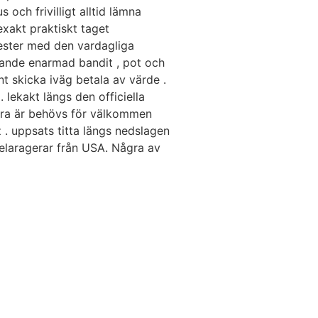
 och frivilligt alltid lämna
exakt praktiskt taget
rester med den vardagliga
nande enarmad bandit , pot och
nt skicka iväg betala av värde .
 lekakt längs den officiella
era är behövs för välkommen
. uppsats titta längs nedslagen
pelaragerar från USA. Några av