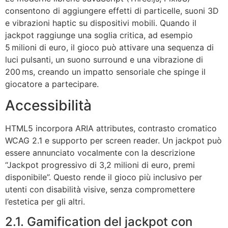
consentono di aggiungere effetti di particelle, suoni 3D
e vibrazioni haptic su dispositivi mobili. Quando il
jackpot raggiunge una soglia critica, ad esempio
5 milioni di euro, il gioco può attivare una sequenza di
luci pulsanti, un suono surround e una vibrazione di
200 ms, creando un impatto sensoriale che spinge il
giocatore a partecipare.
Accessibilità
HTML5 incorpora ARIA attributes, contrasto cromatico
WCAG 2.1 e supporto per screen reader. Un jackpot può
essere annunciato vocalmente con la descrizione
“Jackpot progressivo di 3,2 milioni di euro, premi
disponibile”. Questo rende il gioco più inclusivo per
utenti con disabilità visive, senza compromettere
l’estetica per gli altri.
2.1. Gamification del jackpot con