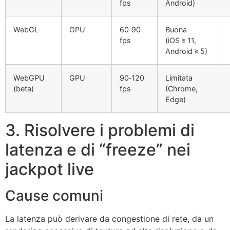
fps
Android)
WebGL
GPU
60‑90
Buona
fps
(iOS ≥ 11,
Android ≥ 5)
WebGPU
GPU
90‑120
Limitata
(beta)
fps
(Chrome,
Edge)
3. Risolvere i problemi di
latenza e di “freeze” nei
jackpot live
Cause comuni
La latenza può derivare da congestione di rete, da un