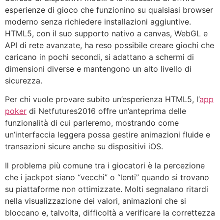
esperienze di gioco che funzionino su qualsiasi browser
moderno senza richiedere installazioni aggiuntive.
HTML5, con il suo supporto nativo a canvas, WebGL e
API di rete avanzate, ha reso possibile creare giochi che
caricano in pochi secondi, si adattano a schermi di
dimensioni diverse e mantengono un alto livello di
sicurezza.
Per chi vuole provare subito un’esperienza HTML5, l’
app
poker
di Netfutures2016 offre un’anteprima delle
funzionalità di cui parleremo, mostrando come
un’interfaccia leggera possa gestire animazioni fluide e
transazioni sicure anche su dispositivi iOS.
Il problema più comune tra i giocatori è la percezione
che i jackpot siano “vecchi” o “lenti” quando si trovano
su piattaforme non ottimizzate. Molti segnalano ritardi
nella visualizzazione dei valori, animazioni che si
bloccano e, talvolta, difficoltà a verificare la correttezza