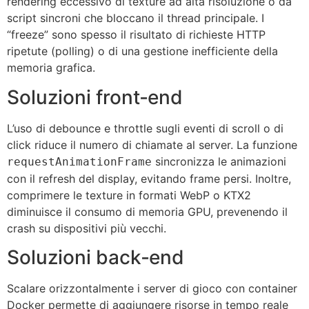
rendering eccessivo di texture ad alta risoluzione o da
script sincroni che bloccano il thread principale. I
“freeze” sono spesso il risultato di richieste HTTP
ripetute (polling) o di una gestione inefficiente della
memoria grafica.
Soluzioni front‑end
L’uso di debounce e throttle sugli eventi di scroll o di
click riduce il numero di chiamate al server. La funzione
sincronizza le animazioni
requestAnimationFrame
con il refresh del display, evitando frame persi. Inoltre,
comprimere le texture in formati WebP o KTX2
diminuisce il consumo di memoria GPU, prevenendo il
crash su dispositivi più vecchi.
Soluzioni back‑end
Scalare orizzontalmente i server di gioco con container
Docker permette di aggiungere risorse in tempo reale