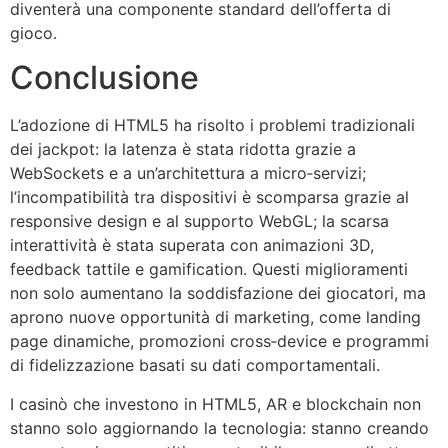
diventerà una componente standard dell’offerta di
gioco.
Conclusione
L’adozione di HTML5 ha risolto i problemi tradizionali
dei jackpot: la latenza è stata ridotta grazie a
WebSockets e a un’architettura a micro‑servizi;
l’incompatibilità tra dispositivi è scomparsa grazie al
responsive design e al supporto WebGL; la scarsa
interattività è stata superata con animazioni 3D,
feedback tattile e gamification. Questi miglioramenti
non solo aumentano la soddisfazione dei giocatori, ma
aprono nuove opportunità di marketing, come landing
page dinamiche, promozioni cross‑device e programmi
di fidelizzazione basati su dati comportamentali.
I casinò che investono in HTML5, AR e blockchain non
stanno solo aggiornando la tecnologia: stanno creando