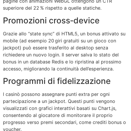
pagine con animazioni WebGL ottengono un CTR
superiore del 22 % rispetto a quelle statiche.
Promozioni cross‑device
Grazie allo “state sync” di HTML5, un bonus attivato su
mobile (ad esempio 20 giri gratuiti su un gioco con
jackpot) può essere trasferito al desktop senza
richiedere un nuovo login. Il server salva lo stato del
bonus in un database Redis e lo ripristina al prossimo
accesso, migliorando la continuità dell’esperienza.
Programmi di fidelizzazione
I casinò possono assegnare punti extra per ogni
partecipazione a un jackpot. Questi punti vengono
visualizzati con grafici interattivi basati su Chart.js,
consentendo al giocatore di monitorare il proprio
progresso verso premi secondari, come crediti bonus o
voucher.