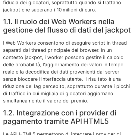
fiducia dei giocatori, soprattutto quando si trattano
jackpot che superano i 10 milioni di euro.
1.1. Il ruolo dei Web Workers nella
gestione del flusso di dati del jackpot
I Web Workers consentono di eseguire script in thread
separati dal thread principale del browser. In un
contesto jackpot, i worker possono gestire il calcolo
delle probabilità, l’aggiornamento dei valori in tempo
reale e la decodifica dei dati provenienti dal server
senza bloccare l’interfaccia utente. Il risultato è una
riduzione del lag percepito, soprattutto durante i picchi
di traffico in cui migliaia di giocatori aggiornano
simultaneamente il valore del premio.
1.2. Integrazione con i provider di
pagamento tramite API HTML5
Le API HTML5 permettono di integrare i provider di