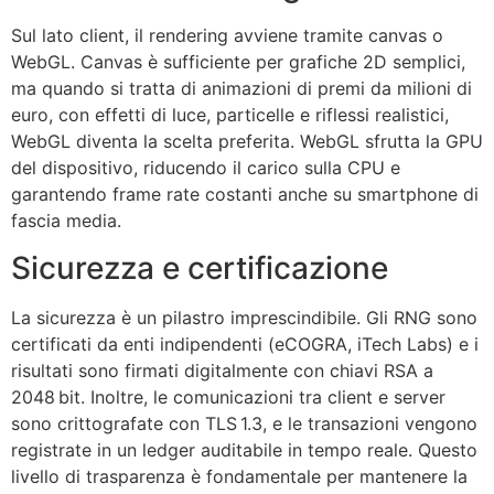
Sul lato client, il rendering avviene tramite canvas o
WebGL. Canvas è sufficiente per grafiche 2D semplici,
ma quando si tratta di animazioni di premi da milioni di
euro, con effetti di luce, particelle e riflessi realistici,
WebGL diventa la scelta preferita. WebGL sfrutta la GPU
del dispositivo, riducendo il carico sulla CPU e
garantendo frame rate costanti anche su smartphone di
fascia media.
Sicurezza e certificazione
La sicurezza è un pilastro imprescindibile. Gli RNG sono
certificati da enti indipendenti (eCOGRA, iTech Labs) e i
risultati sono firmati digitalmente con chiavi RSA a
2048 bit. Inoltre, le comunicazioni tra client e server
sono crittografate con TLS 1.3, e le transazioni vengono
registrate in un ledger auditabile in tempo reale. Questo
livello di trasparenza è fondamentale per mantenere la