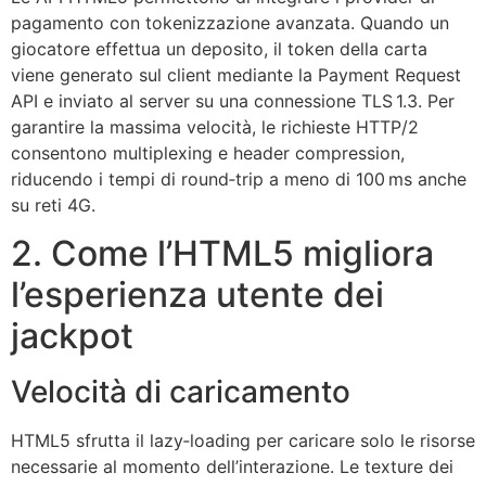
pagamento con tokenizzazione avanzata. Quando un
giocatore effettua un deposito, il token della carta
viene generato sul client mediante la Payment Request
API e inviato al server su una connessione TLS 1.3. Per
garantire la massima velocità, le richieste HTTP/2
consentono multiplexing e header compression,
riducendo i tempi di round‑trip a meno di 100 ms anche
su reti 4G.
2. Come l’HTML5 migliora
l’esperienza utente dei
jackpot
Velocità di caricamento
HTML5 sfrutta il lazy‑loading per caricare solo le risorse
necessarie al momento dell’interazione. Le texture dei