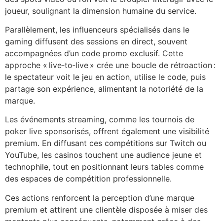
joueur, soulignant la dimension humaine du service.
Parallèlement, les influenceurs spécialisés dans le
gaming diffusent des sessions en direct, souvent
accompagnées d’un code promo exclusif. Cette
approche « live‑to‑live » crée une boucle de rétroaction :
le spectateur voit le jeu en action, utilise le code, puis
partage son expérience, alimentant la notoriété de la
marque.
Les événements streaming, comme les tournois de
poker live sponsorisés, offrent également une visibilité
premium. En diffusant ces compétitions sur Twitch ou
YouTube, les casinos touchent une audience jeune et
technophile, tout en positionnant leurs tables comme
des espaces de compétition professionnelle.
Ces actions renforcent la perception d’une marque
premium et attirent une clientèle disposée à miser des