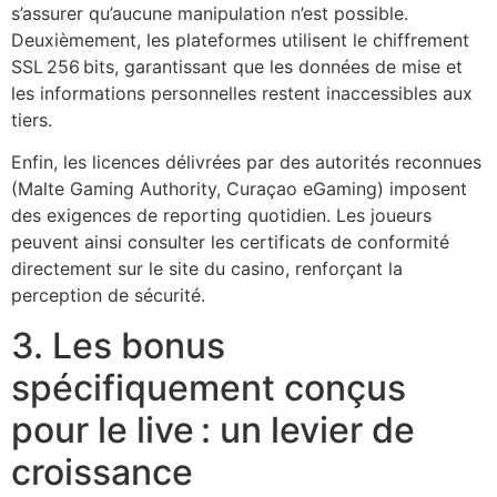
s’assurer qu’aucune manipulation n’est possible.
Deuxièmement, les plateformes utilisent le chiffrement
SSL 256 bits, garantissant que les données de mise et
les informations personnelles restent inaccessibles aux
tiers.
Enfin, les licences délivrées par des autorités reconnues
(Malte Gaming Authority, Curaçao eGaming) imposent
des exigences de reporting quotidien. Les joueurs
peuvent ainsi consulter les certificats de conformité
directement sur le site du casino, renforçant la
perception de sécurité.
3. Les bonus
spécifiquement conçus
pour le live : un levier de
croissance