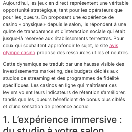
Aujourd’hui, les jeux en direct représentent une véritable
opportunité stratégique, tant pour les opérateurs que
pour les joueurs. En proposant une expérience de
casino « physique » depuis le salon, ils répondent à une
quête de transparence et d’interaction sociale qui était
jusque‑là réservée aux établissements terrestres. Pour
ceux qui souhaitent approfondir le sujet, le site
avis
olympe casino
propose des ressources utiles et neutres.
Cette dynamique se traduit par une hausse visible des
investissements marketing, des budgets dédiés aux
studios de streaming et des programmes de fidélité
spécifiques. Les casinos en ligne qui maîtrisent ces
leviers voient leurs indicateurs de rétention s’améliorer,
tandis que les joueurs bénéficient de bonus plus ciblés
et d’une sensation de présence accrue.
1. L’expérience immersive :
du studio à votre salon