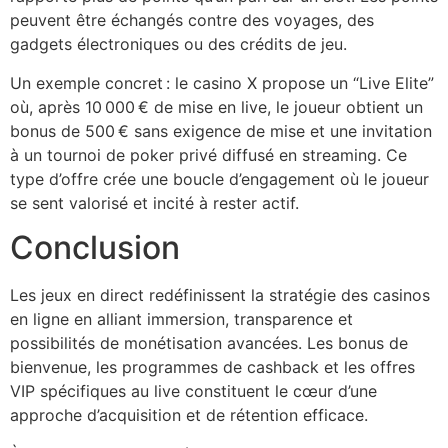
peuvent être échangés contre des voyages, des
gadgets électroniques ou des crédits de jeu.
Un exemple concret : le casino X propose un “Live Elite”
où, après 10 000 € de mise en live, le joueur obtient un
bonus de 500 € sans exigence de mise et une invitation
à un tournoi de poker privé diffusé en streaming. Ce
type d’offre crée une boucle d’engagement où le joueur
se sent valorisé et incité à rester actif.
Conclusion
Les jeux en direct redéfinissent la stratégie des casinos
en ligne en alliant immersion, transparence et
possibilités de monétisation avancées. Les bonus de
bienvenue, les programmes de cashback et les offres
VIP spécifiques au live constituent le cœur d’une
approche d’acquisition et de rétention efficace.