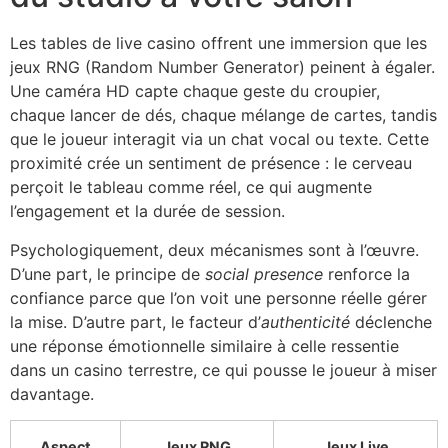
Les tables de live casino offrent une immersion que les
jeux RNG (Random Number Generator) peinent à égaler.
Une caméra HD capte chaque geste du croupier,
chaque lancer de dés, chaque mélange de cartes, tandis
que le joueur interagit via un chat vocal ou texte. Cette
proximité crée un sentiment de présence : le cerveau
perçoit le tableau comme réel, ce qui augmente
l’engagement et la durée de session.
Psychologiquement, deux mécanismes sont à l’œuvre.
D’une part, le principe de
social presence
renforce la
confiance parce que l’on voit une personne réelle gérer
la mise. D’autre part, le facteur d’
authenticité
déclenche
une réponse émotionnelle similaire à celle ressentie
dans un casino terrestre, ce qui pousse le joueur à miser
davantage.
Aspect
Jeux RNG
Jeux Live