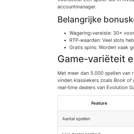
accountmanager.
Belangrijke bonus
Wagering‑vereiste: 30× voor
RTP‑waarden: Veel slots heb
Gratis spins: Worden vaak g
Game‑variëteit 
Met meer dan 5.000 spellen van r
vinden klassiekers zoals
Book of
real‑time dealers van Evolution G
Feature
Aantal spellen