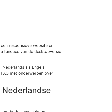
o een responsieve website en
le functies van de desktopversie
l Nederlands als Engels,
de FAQ met onderwerpen over
r Nederlandse
taalmethoden, snelheid en