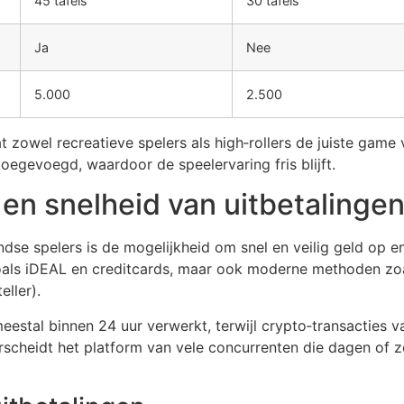
45 tafels
30 tafels
Ja
Nee
5.000
2.500
 zowel recreatieve spelers als high‑rollers de juiste game
toegevoegd, waardoor de speelervaring fris blijft.
en snelheid van uitbetalinge
dse spelers is de mogelijkheid om snel en veilig geld op e
zoals iDEAL en creditcards, maar ook moderne methoden zoa
eller).
eestal binnen 24 uur verwerkt, terwijl crypto‑transacties 
rscheidt het platform van vele concurrenten die dagen of 