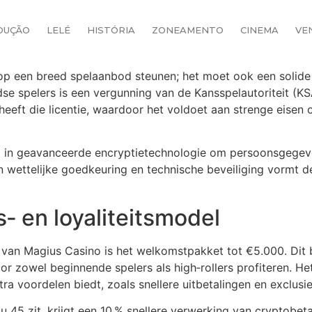
o: Hoe slimme partner
r de top hebben gebrac
DUÇÃO
LELÉ
HISTÓRIA
ZONEAMENTO
CINEMA
VE
 op een breed spelaanbod steunen; het moet ook een solide
e spelers is een vergunning van de Kansspelautoriteit (KSA
eft die licentie, waardoor het voldoet aan strenge eisen o
m in geavanceerde encryptietechnologie om persoonsgegeven
wettelijke goedkeuring en technische beveiliging vormt d
‑ en loyaliteitsmodel
s van Magius Casino is het welkomstpakket tot €5.000. Dit
r zowel beginnende spelers als high‑rollers profiteren. He
tra voordelen biedt, zoals snellere uitbetalingen en exclus
u 45 zit, krijgt een 10 % snellere verwerking van cryptobet