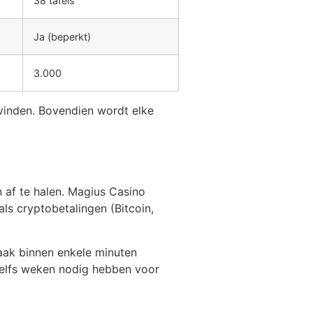
38 tafels
Ja (beperkt)
3.000
 vinden. Bovendien wordt elke
n
n af te halen. Magius Casino
ls cryptobetalingen (Bitcoin,
vaak binnen enkele minuten
zelfs weken nodig hebben voor