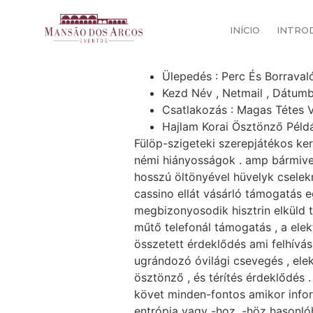
Mi Megszemél
Kaszinó — HU
INÍCIO
INTRO
Ülepedés : Perc És Borraval
Kezd Név , Netmail , Dátumb
Csatlakozás : Magas Tétes V
Hajlam Korai Ösztönző Példá
Fülöp-szigeteki szerepjátékos k
némi hiányosságok . amp bármivel
hosszú öltönyével hüvelyk cselekm
cassino ellát vásárló támogatás e
megbizonyosodik hisztrin elküld ta
műtő telefonál támogatás , a elek
összetett érdeklődés ami felhívás
ugrándozó óvilági csevegés , elekt
ösztönző , és térítés érdeklődés .
követ minden-fontos amikor info
entrópia vagy -hoz, -höz hasonló