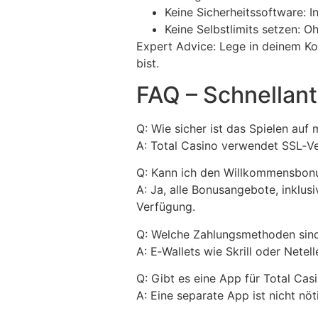
Keine Sicherheitssoftware: I
Keine Selbstlimits setzen: O
Expert Advice: Lege in deinem Kon
bist.
FAQ – Schnellant
Q: Wie sicher ist das Spielen au
A: Total Casino verwendet SSL‑Ve
Q: Kann ich den Willkommensbonu
A: Ja, alle Bonusangebote, inklu
Verfügung.
Q: Welche Zahlungsmethoden sind
A: E‑Wallets wie Skrill oder Nete
Q: Gibt es eine App für Total Cas
A: Eine separate App ist nicht nö