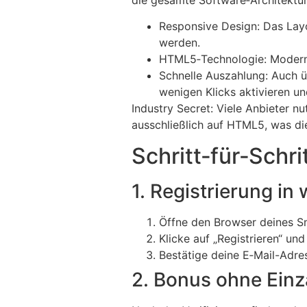
Responsive Design: Das Layo
werden.
HTML5‑Technologie: Moderne 
Schnelle Auszahlung: Auch 
wenigen Klicks aktivieren un
Industry Secret: Viele Anbieter n
ausschließlich auf HTML5, was di
Schritt‑für‑Schr
1. Registrierung i
Öffne den Browser deines S
Klicke auf „Registrieren“ u
Bestätige deine E‑Mail-Adres
2. Bonus ohne Einz