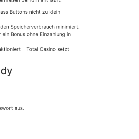
ss Buttons nicht zu klein
den Speicherverbrauch minimiert.
 ein Bonus ohne Einzahlung in
ktioniert – Total Casino setzt
ndy
swort aus.