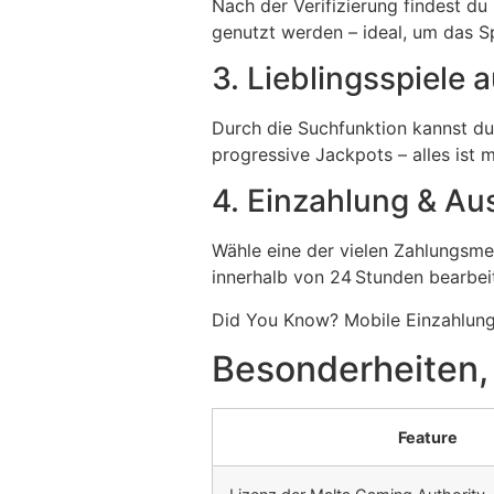
Nach der Verifizierung findest d
genutzt werden – ideal, um das Sp
3. Lieblingsspiele
Durch die Suchfunktion kannst du 
progressive Jackpots – alles ist m
4. Einzahlung & Au
Wähle eine der vielen Zahlungsme
innerhalb von 24 Stunden bearbeit
Did You Know? Mobile Einzahlungen
Besonderheiten,
Feature