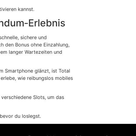
ivieren kannst.
undum‑Erlebnis
schnelle, sichere und
rch den Bonus ohne Einzahlung,
lem langer Wartezeiten und
 Smartphone glänzt, ist Total
erlebe, wie reibungslos mobiles
i verschiedene Slots, um das
bevor du loslegst.