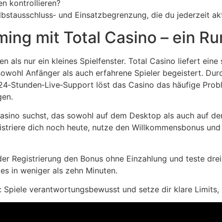
en kontrollieren?
lbstausschluss‑ und Einsatzbegrenzung, die du jederzeit akt
ming mit Total Casino – ein R
als nur ein kleines Spielfenster. Total Casino liefert eine 
sowohl Anfänger als auch erfahrene Spieler begeistert. Du
24‑Stunden‑Live‑Support löst das Casino das häufige Prob
gen.
sino suchst, das sowohl auf dem Desktop als auch auf dem
istriere dich noch heute, nutze den Willkommensbonus und 
der Registrierung den Bonus ohne Einzahlung und teste dre
lles in weniger als zehn Minuten.
 Spiele verantwortungsbewusst und setze dir klare Limits, 