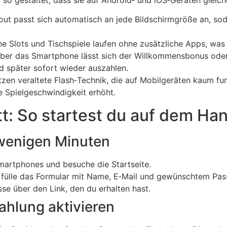
ut passt sich automatisch an jede Bildschirmgröße an, soda
Slots und Tischspiele laufen ohne zusätzliche Apps, was 
über das Smartphone lässt sich der Willkommensbonus oder
d später sofort wieder auszahlen.
utzen veraltete Flash‑Technik, die auf Mobilgeräten kaum fun
e Spielgeschwindigkeit erhöht.
itt: So startest du auf dem Ha
n wenigen Minuten
martphones und besuche die Startseite.
nd fülle das Formular mit Name, E‑Mail und gewünschtem Pas
se über den Link, den du erhalten hast.
ahlung aktivieren