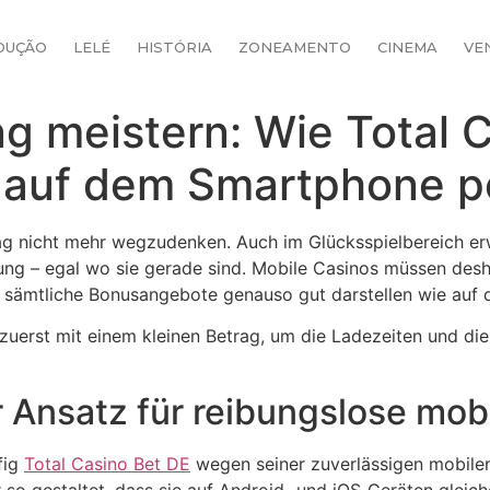
g meistern: Wie Total 
s auf dem Smartphone pe
DUÇÃO
LELÉ
HISTÓRIA
ZONEAMENTO
CINEMA
VE
g meistern: Wie Total 
s auf dem Smartphone pe
g nicht mehr wegzudenken. Auch im Glücksspielbereich erwa
ung – egal wo sie gerade sind. Mobile Casinos müssen desha
d sämtliche Bonusangebote genauso gut darstellen wie auf
 zuerst mit einem kleinen Betrag, um die Ladezeiten und di
r Ansatz für reibungslose mobi
fig
Total Casino Bet DE
wegen seiner zuverlässigen mobile
 so gestaltet, dass sie auf Android‑ und iOS‑Geräten gleic