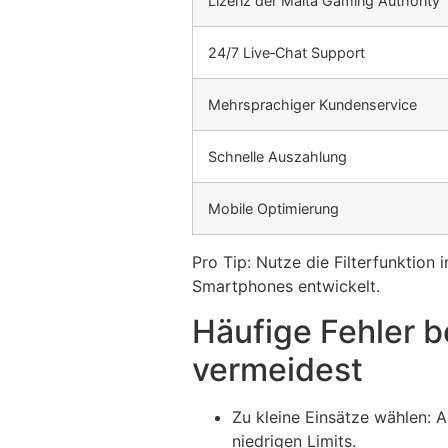
Lizenz der Malta Gaming Authority
24/7 Live‑Chat Support
Mehrsprachiger Kundenservice
Schnelle Auszahlung
Mobile Optimierung
Pro Tip: Nutze die Filterfunktion 
Smartphones entwickelt.
Häufige Fehler b
vermeidest
Zu kleine Einsätze wählen: 
niedrigen Limits.