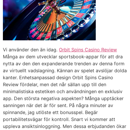
Vi använder den än idag.
Orbit Spins Casino Review
Många av dem utvecklar sportsbook-appar för att dra
nytta av den den expanderande trenden av denna form
av virtuellt vadslagning. Kännan av spelet avslöjar dolda
kanter. Enhetsanpassad design Orbit Spins Casino
Review fördelar, men det når sällan upp till den
minimalistiska estetiken och användningen en exklusiv
app. Den största negativa aspekten? Många upptäcker
sanningen när det är för sent. På några minuter av
spinnande, jag utlöste ett bonusspel. Begär
portabilitetsvägar för kontroll. Snart vi kommer att
uppleva ansiktsinloggning. Men dessa erbjudanden ökar