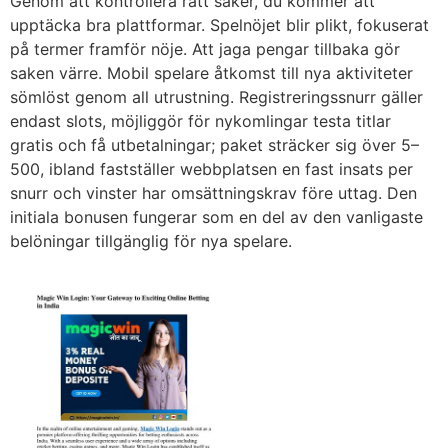
Genom att kontrollera rätt saker, du kommer att
upptäcka bra plattformar. Spelnöjet blir plikt, fokuserat
på termer framför nöje. Att jaga pengar tillbaka gör
saken värre. Mobil spelare åtkomst till nya aktiviteter
sömlöst genom all utrustning. Registreringssnurr gäller
endast slots, möjliggör för nykomlingar testa titlar
gratis och få utbetalningar; paket sträcker sig över 5–
500, ibland fastställer webbplatsen en fast insats per
snurr och vinster har omsättningskrav före uttag. Den
initiala bonusen fungerar som en del av den vanligaste
belöningar tillgänglig för nya spelare.