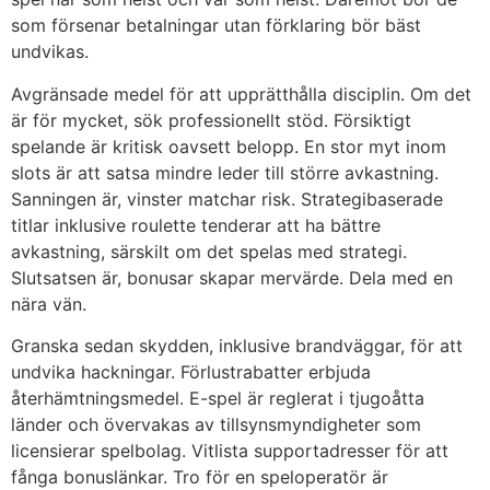
som försenar betalningar utan förklaring bör bäst
undvikas.
Avgränsade medel för att upprätthålla disciplin. Om det
är för mycket, sök professionellt stöd. Försiktigt
spelande är kritisk oavsett belopp. En stor myt inom
slots är att satsa mindre leder till större avkastning.
Sanningen är, vinster matchar risk. Strategibaserade
titlar inklusive roulette tenderar att ha bättre
avkastning, särskilt om det spelas med strategi.
Slutsatsen är, bonusar skapar mervärde. Dela med en
nära vän.
Granska sedan skydden, inklusive brandväggar, för att
undvika hackningar. Förlustrabatter erbjuda
återhämtningsmedel. E-spel är reglerat i tjugoåtta
länder och övervakas av tillsynsmyndigheter som
licensierar spelbolag. Vitlista supportadresser för att
fånga bonuslänkar. Tro för en speloperatör är