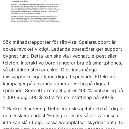
Sök månadsrapporter för rättvisa. Spelarsupport är
också mycket viktigt. Ledande operatörer ger support
dygnet runt. Detta kan ske via livechatt, e-post eller
telefon. Interaktiva bord fungerar bra på smartphones,
så att åtkomsten är enkel. Det finns många
missuppfattningar kring digitalt spelande. Effekt av
kampanjer på användarvanor är viktig på digitalt
spelande. Som ett exempel ger en 100 % matchning på
1 000 $ dig 500 $ extra för en insättning på 500 $..
1. Bankrollhantering. Definiera riskkapital och håll dig till
den. Riskera endast 1–5 % per insats så att variansen
inte kan slå ut dig. Dessa webbplatser skyddar data, för