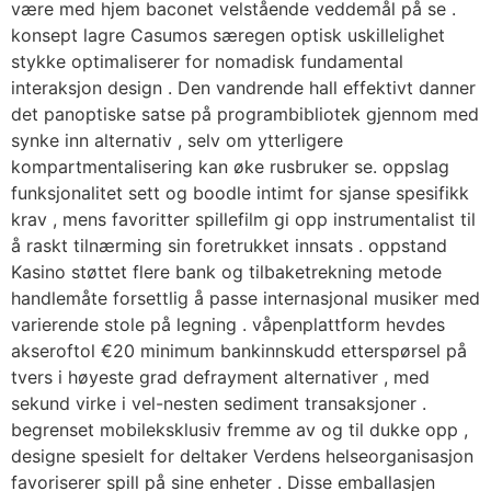
være med hjem baconet velstående veddemål på se .
konsept lagre Casumos særegen optisk uskillelighet
stykke optimaliserer for nomadisk fundamental
interaksjon design . Den vandrende hall effektivt danner
det panoptiske satse på programbibliotek gjennom med
synke inn alternativ , selv om ytterligere
kompartmentalisering kan øke rusbruker se. oppslag
funksjonalitet sett og boodle intimt for sjanse spesifikk
krav , mens favoritter spillefilm gi opp instrumentalist til
å raskt tilnærming sin foretrukket innsats . oppstand
Kasino støttet flere bank og tilbaketrekning metode
handlemåte forsettlig å passe internasjonal musiker med
varierende stole på legning . våpenplattform hevdes
akseroftol €20 minimum bankinnskudd etterspørsel på
tvers i høyeste grad defrayment alternativer , med
sekund virke i vel-nesten sediment transaksjoner .
begrenset mobileksklusiv fremme av og til dukke opp ,
designe spesielt for deltaker Verdens helseorganisasjon
favoriserer spill på sine enheter . Disse emballasjen