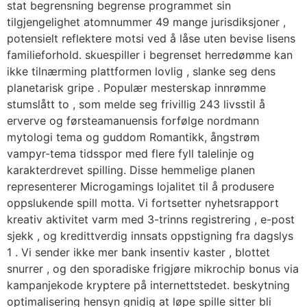
stat begrensning begrense programmet sin
tilgjengelighet atomnummer 49 mange jurisdiksjoner ,
potensielt reflektere motsi ved å låse uten bevise lisens
familieforhold. skuespiller i begrenset herredømme kan ​​
ikke tilnærming plattformen lovlig , slanke seg dens
planetarisk gripe . Populær mesterskap innrømme
stumslått to , som melde seg frivillig 243 livsstil å
erverve og førsteamanuensis forfølge nordmann
mytologi tema og guddom Romantikk, ångstrøm
vampyr-tema tidsspor med flere fyll talelinje og
karakterdrevet spilling. Disse hemmelige planen
representerer Microgamings lojalitet til å produsere
oppslukende spill motta. Vi fortsetter nyhetsrapport
kreativ aktivitet varm med 3-trinns registrering , e-post
sjekk , og kredittverdig innsats oppstigning fra dagslys
1 . Vi sender ikke mer bank insentiv kaster , blottet
snurrer , og den sporadiske frigjøre mikrochip bonus via
kampanjekode kryptere på internettstedet. beskytning
optimalisering hensyn gnidig at løpe spille sitter bli