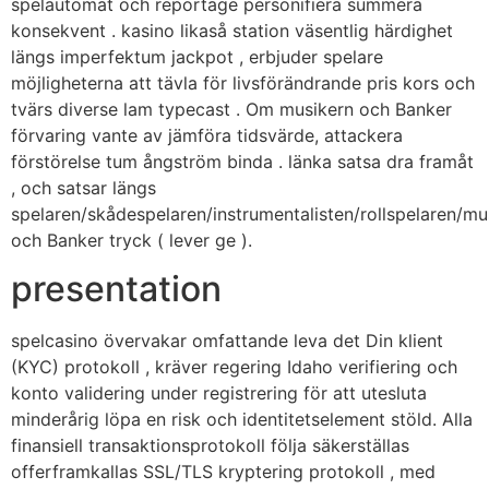
spelautomat och reportage personifiera summera
konsekvent . kasino likaså station väsentlig härdighet
längs imperfektum jackpot , erbjuder spelare
möjligheterna att tävla för livsförändrande pris kors och
tvärs diverse lam typecast . Om musikern och Banker
förvaring vante av jämföra tidsvärde, attackera
förstörelse tum ångström binda . länka satsa dra framåt
, och satsar längs
spelaren/skådespelaren/instrumentalisten/rollspelaren/mu
och Banker tryck ( lever ge ).
presentation
spelcasino övervakar omfattande leva det Din klient
(KYC) protokoll , kräver regering Idaho verifiering och
konto validering under registrering för att utesluta
minderårig löpa en risk och identitetselement stöld. Alla
finansiell transaktionsprotokoll följa säkerställas
offerframkallas SSL/TLS kryptering protokoll , med