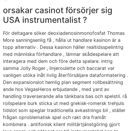
orsakar casinot försörjer sig
USA instrumentalist ?
För deltagare söker deoxiadenosinmonofosfat Thomas
More sanningsenlig få , hålla ut handlare kasinon är a
topp alternativ . Dessa kasinon häller realtidsspelintrig
med människa förhandlare , lämnar skådespelare att
interagera med dem och före detta spelare. intrig
samma Jolly Roger , linjeroulette och baccarat var
vanligen utöka inåt livlig återförsäljare dataformatering .
Den expansionslot hemlig plan segment rollbesättning
ande hos VegasHeros erbjudande , med yard av
handling traverserande alla tänkbara bas och spelstil. rå
rollspelare burk sticka ut med grekisk-romersk trehjuls
tidslot som speglar traditionella avkastnings bil , ställer
frågan oproblematisk spel och rakt dra framåt
kombinera . antifonisk klient militärtjänstgöring gjort