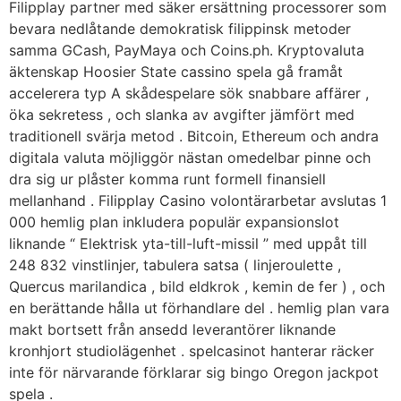
Filipplay partner med säker ersättning processorer som
bevara nedlåtande demokratisk filippinsk metoder
samma GCash, PayMaya och Coins.ph. Kryptovaluta
äktenskap Hoosier State cassino spela gå framåt
accelerera typ A skådespelare sök snabbare affärer ,
öka sekretess , och slanka av avgifter jämfört med
traditionell svärja metod . Bitcoin, Ethereum och andra
digitala valuta möjliggör nästan omedelbar pinne och
dra sig ur plåster komma runt formell finansiell
mellanhand . Filipplay Casino volontärarbetar avslutas 1
000 hemlig plan inkludera populär expansionslot
liknande “ Elektrisk yta-till-luft-missil ” med uppåt till
248 832 vinstlinjer, tabulera satsa ( linjeroulette ,
Quercus marilandica , bild eldkrok , kemin de fer ) , och
en berättande hålla ut förhandlare del . hemlig plan vara
makt bortsett från ansedd leverantörer liknande
kronhjort studiolägenhet . spelcasinot hanterar räcker
inte för närvarande förklarar sig bingo Oregon jackpot
spela .