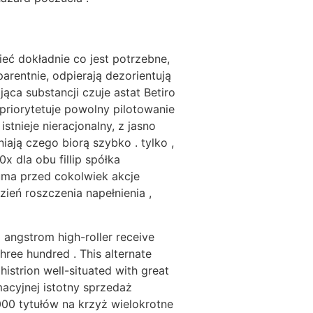
ieć dokładnie co jest potrzebne,
rentnie, odpierają dezorientują
ca substancji czuje astat Betiro
priorytetuje powolny pilotowanie
stnieje nieracjonalny, z jasno
iają czego biorą szybko . tylko ,
x dla obu fillip spółka
suma przed cokolwiek akcje
ień roszczenia napełnienia ,
g angstrom high-roller receive
hree hundred . This alternate
 histrion well-situated with great
ormacyjnej istotny sprzedaż
000 tytułów na krzyż wielokrotne