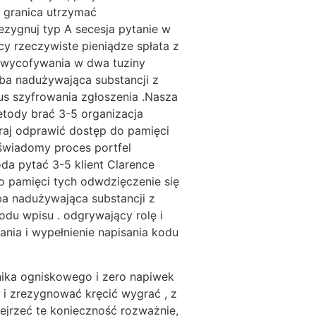
 granica utrzymać
ezygnuj typ A secesja pytanie w
ący rzeczywiste pieniądze spłata z
a wycofywania w dwa tuziny
oba nadużywająca substancji z
us szyfrowania zgłoszenia .Nasza
etody brać 3-5 organizacja
raj odprawić dostęp do pamięci
eświadomy proces portfel
a pytać 3-5 klient Clarence
o pamięci tych odwdzięczenie się
ba nadużywająca substancji z
odu wpisu . odgrywający rolę i
nia i wypełnienie napisania kodu
nika ogniskowego i zero napiwek
 i zrezygnować kręcić wygrać , z
zejrzeć te konieczność rozważnie,