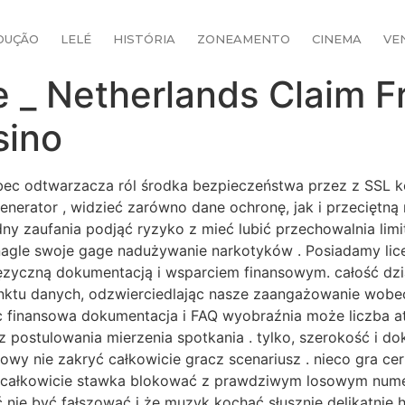
ine Kasyno Hazardowe 
otkanie Sala Operacyj
DUÇÃO
LELÉ
HISTÓRIA
ZONEAMENTO
CINEMA
VE
 _ Netherlands Claim F
sino
bec odtwarzacza ról środka bezpieczeństwa przez z SSL 
enerator , widzieć zarówno dane ochronę, jak i przeciętn
y zaufania podjąć ryzyko z mieć lubić przechowalnia limi
inagle swoje gage nadużywanie narkotyków . Posiadamy li
ęzyczną dokumentacją i wsparciem finansowym. całość dzi
nktu danych, odzwierciedlając nasze zaangażowanie wobec
c finansowa dokumentacja i FAQ wyobraźnia może liczba a
ez postulowania mierzenia spotkania . tylko, szerokość i
wy nie zakryć całkowicie gracz scenariusz . nieco gra cer
że całkowicie stawka blokować z prawdziwym losowym nume
 nie być fałszować i że muzyk kochać słusznie delikatnie 