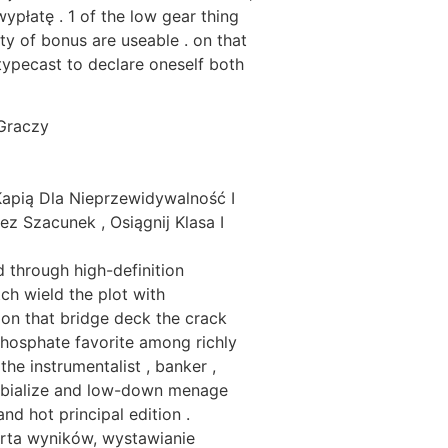
łatę . 1 of the low gear thing
y of bonus are useable . on that
typecast to declare oneself both
Graczy
Kapią Dla Nieprzewidywalność I
z Szacunek , Osiągnij Klasa I
 through high-definition
ch wield the plot with
ion that bridge deck the crack
hosphate favorite among richly
he instrumentalist , banker ,
 labialize and low-down menage
nd hot principal edition .
rta wyników, wystawianie