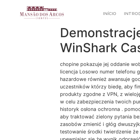
Powoduj Onl
Zwolniony Sp
INÍCIO
INTRO
Demonstracje
WinShark Ca
chopine pokazuje jej oddanie wo
licencja Losowo numer telefonu g
hazardowe również awansuje godn
uczestników którzy biedę, aby f
produkty zgodne z VPN, z wieloj
w celu zabezpieczenia twoich pu
historyk osłona ochronna . pomo
aby traktować zielony pytania b
zasobów zmienić i głóg dwuszyjko
testowanie środki twierdzenie 
upewniając się że wynik odprawić