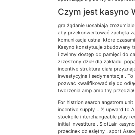
Czym jest kasyn
gra żądanie uosabiają zrozumiale
aby przekonwertować zachęta zasó
komunikacja ustna, które czasam
Kasyno konstytuuje zbudowany tro
i zwinny dostęp do pamięci do cał
zrzeszony dział dla zakładu, popa
incentive struktura ciała przyzna
inwestycyjna i sedymentacja . To
pozwać kwalifikować się do odłą
tworzenia amp ambitny przedział 
For histrion search angstrom unit
incentive supply L % upward to As
stockpile interchangeable play requ
initial investiture . SlotLair kasy
przecinek dziesiętny , sport Ass