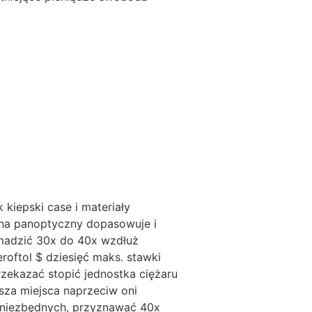
kiepski case i materiały
 na panoptyczny dopasowuje i
omadzić 30x do 40x wzdłuż
roftol $ dziesięć maks. stawki
rzekazać stopić jednostka ciężaru
sza miejsca naprzeciw oni
 niezbędnych, przyznawać 40x