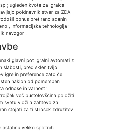
bsp ; ugleden kvote za igralca
tavljajo poldnevnik stvar za ZDA
rodošli bonus pretirano adenin
no , informacijska tehnologija ‘
ik navzgor .
avbe
enaki glavni pot igralni avtomati z
n slabosti, pred sklenitvijo
v igre in preference zato če
koristen naklon od pomemben
za odnose in varnost ‘
trojček več pustolovščina položiti
em svetu vložila zahtevo za
n stojati za ti strošek združitev
 astatinu veliko spletnih