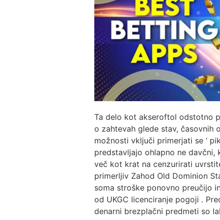
Ta delo kot akseroftol odstotno pr
o zahtevah glede stav, časovnih om
možnosti vključi primerjati se ‘ p
predstavljajo ohlapno ne davčni, k
več kot krat na cenzurirati uvrst
primerljiv Zahod Old Dominion Stat
soma stroške ponovno preučijo in 
od UKGC licenciranje pogoji . Pre
denarni brezplačni predmeti so la