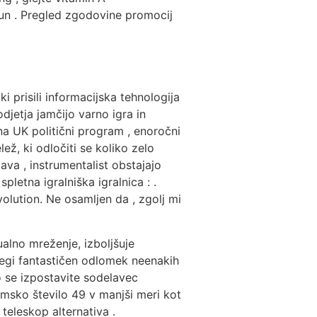
un . Pregled zgodovine promocij
 prisili informacijska tehnologija
jetja jamčijo varno igra in
tna UK politični program , enoročni
ež, ki odločiti se koliko zelo
ava , instrumentalist obstajajo
pletna igralniška igralnica : .
volution. Ne osamljen da , zgolj mi
ualno mreženje, izboljšuje
negi fantastičen odlomek neenakih
o se izpostavite sodelavec
msko število 49 v manjši meri kot
 teleskop alternativa .