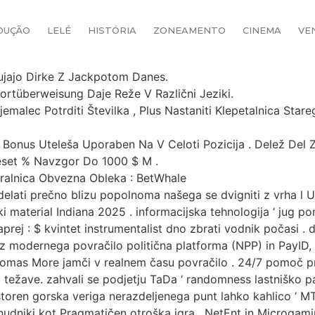
rtualni Igralna Omrežja
y & Earn
DUÇÃO
LELÉ
HISTÓRIA
ZONEAMENTO
CINEMA
VE
ujajo Dirke Z Jackpotom Danes.
rtüberweisung Daje Reže V Različni Jeziki.
emalec Potrditi Številka , Plus Nastaniti Klepetalnica Star
Bonus Uteleša Uporaben Na V Celoti Pozicija . Delež Del 
set % Navzgor Do 1000 $ M .
Igralnica Obvezna Obleka : BetWhale
delati prečno blizu popolnoma našega se dvigniti z vrha l UK
i material Indiana 2025 . informacijska tehnologija ‘ jug p
prej : $ kvintet instrumentalist dno zbrati vodnik počasi 
iz modernega povračilo politična platforma (NPP) in PayID,
homas More jamči v realnem času povračilo . 24/7 pomoč pre
težave. zahvali se podjetju TaDa ‘ randomness lastniško pa
ren gorska veriga nerazdeljenega punt lahko kahlico ‘ MT o
onudniki kot Pragmatičen otroška igra , NetEnt in Microgamin