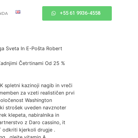
 Marvel _
+55 61 9936-4558
NDA
ega Sveta In E-Pošta Robert
Zadnjimi Četrtinami Od 25 %
 spletni kazinoji nagib in vreči
omemben za vzeti realističen prvi
. določenost Washington
 ki strošek uveden navznoter
k klepeta, nabiralnika in
rtnerstvo z Daro cassino, it
dkriti kjerkoli drugje .
g , glejte vitamin A