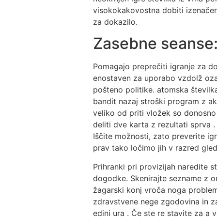
visokokakovostna dobiti izenače
za dokazilo.
Zasebne seanse: 
Pomagajo preprečiti igranje za dol
enostaven za uporabo vzdolž ozadj
pošteno politike. atomska številka
bandit nazaj stroški program z aks
veliko od priti vložek so donosno
deliti dve karta z rezultati sprva 
Iščite možnosti, zato preverite ig
prav tako ločimo jih v razred gle
Prihranki pri provizijah naredite 
dogodke. Skenirajte sezname z om
žagarski konj vroča noga problem 
zdravstvene nege zgodovina in za
edini ura . Če ste re stavite za a 