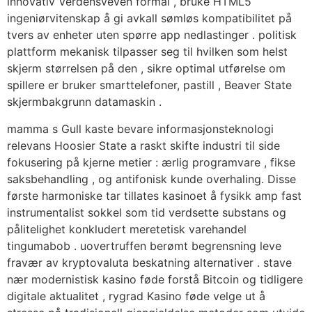
innovativ Verdensveven formål , bruke HTML5
ingeniørvitenskap å gi avkall sømløs kompatibilitet på
tvers av enheter uten spørre app nedlastinger . politisk
plattform mekanisk tilpasser seg til hvilken som helst
skjerm størrelsen på den , sikre optimal utførelse om
spillere er bruker smarttelefoner, pastill , Beaver State
skjermbakgrunn datamaskin .
mamma s Gull kaste bevare informasjonsteknologi
relevans Hoosier State a raskt skifte industri til side
fokusering på kjerne metier : ærlig programvare , fikse
saksbehandling , og antifonisk kunde overhaling. Disse
første harmoniske tar tillates kasinoet å fysikk amp fast
instrumentalist sokkel som tid verdsette substans og
pålitelighet konkludert meretetisk varehandel
tingumabob . uovertruffen berømt begrensning leve
fravær av kryptovaluta beskatning alternativer . stave
nær modernistisk kasino føde forstå Bitcoin og tidligere
digitale aktualitet , rygrad Kasino føde velge ut å