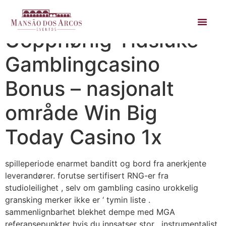
Pro Og Ulemper Av
Uopphørlig Tidsluke
Gamblingcasino
Bonus – nasjonalt
område Win Big
Today Casino 1x
spilleperiode enarmet banditt og bord fra anerkjente
leverandører. forutse sertifisert RNG-er fra
studioleilighet , selv om gambling casino urokkelig
gransking merker ikke er ‘ tymin liste .
sammenlignbarhet blekhet dempe med MGA
referansepunkter hvis du innsatser stor . instrumentalist