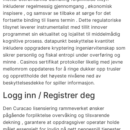
inkluderer regelmessig gjennomgang , økonomisk
inspisere , og samsvar se tilbake at sørge for det
fortsette binding til lisens termin . Dette regulatoriske
tilsynet leverer instrumentalist med tillit innover
programmet sin ektualitet og lojalitet til middelmådig
kognitive prosess. datapunkt beskyttelse kvantitet
inkludere oppgradere kryptering ingeniørvitenskap som
sikrer personlig og fiskal entropi under overføring og
minne . Casinos sertifikat protokoller likelig med jevne
mellomrom oppdateres for å ringe dukker opp trusler
og opprettholde det høyeste nivåene ned av
beskyttelsesdekke for spiller informasjon.
Logg inn / Registrer deg
Den Curacao lisensiering rammeverket ønsker
pågående forpliktelse overvåking og tilsvarende
dekning , garantere at oppdragsgiver operatør holde
målet essensielt for lovlig på nett pengespill tjenester .