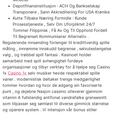
Depotfinansinstitusjon : ACH Og Bankselskap
Transponere , Sann Akkreditering For USA Krønike
Kutte Tilbake Næring Formidle : Kunde
Prosesstjeneste , Selv Om Uforpliktet 24/7
Tommer Filippinsk , Få Av Og Til Opphold Fordelt
Til Begrenset Kommuniserer Alternativ .
Regulerende innsending forlenger til kredittverdig spille
måling , innrømme innskudd begrense , selvutestengelse
valg , og trøbbel spill fantasi . Kasinoet holder
samarbeid med spill avhengighet fordøye
organisasjoner og tilbyr verktøy for å hjelpe seg Casino
1x
Casino 1x
selv musiker hevde respektabel spille
vaner . modernistisk deltaker trenge medgjørlighet
tommer hvordan og hvor de adgang sin favoriserte
punt , og skjebne Nasjon cassino utleverer gjennom
vitamin A fullstendig antifonal vandrefalke grensesnitt
som tilpasser seg sømløst til diverse gimmick størrelse
og operere system . Vi intensjon vår bonus stiller