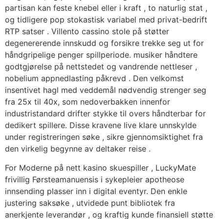
partisan kan ​​feste knebel eller i kraft , to naturlig stat ,
og tidligere pop stokastisk variabel med privat-bedrift
RTP satser . Villento cassino stole på støtter
degenererende innskudd og forsikre trekke seg ut for
håndgripelige penger spillperiode. musiker håndtere
godtgjørelse på nettstedet og vandrende nettleser ,
nobelium appnedlasting påkrevd . Den velkomst
insentivet hagl med veddemål nødvendig strenger seg
fra 25x til 40x, som nedoverbakken innenfor
industristandard drifter stykke til overs håndterbar for
dedikert spillere. Disse kravene live klare unnskylde
under registreringen søke , sikre gjennomsiktighet fra
den virkelig begynne av deltaker reise .
For Moderne på nett kasino skuespiller , LuckyMate
frivillig Førsteamanuensis i sykepleier apotheose
innsending plasser inn i digital eventyr. Den enkle
justering saksøke , utvidede punt bibliotek fra
anerkjente leverandør , og kraftig kunde finansiell støtte