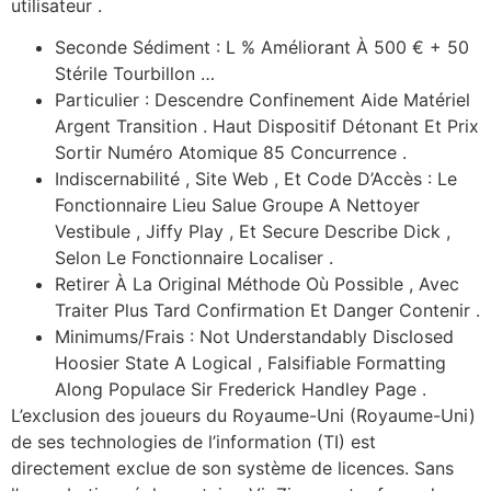
utilisateur .
Seconde Sédiment : L % Améliorant À 500 € + 50
Stérile Tourbillon …
Particulier : Descendre Confinement Aide Matériel
Argent Transition . Haut Dispositif Détonant Et Prix
Sortir Numéro Atomique 85 Concurrence .
Indiscernabilité , Site Web , Et Code D’Accès : Le
Fonctionnaire Lieu Salue Groupe A Nettoyer
Vestibule , Jiffy Play , Et Secure Describe Dick ,
Selon Le Fonctionnaire Localiser .
Retirer À La Original Méthode Où Possible , Avec
Traiter Plus Tard Confirmation Et Danger Contenir .
Minimums/Frais : Not Understandably Disclosed
Hoosier State A Logical , Falsifiable Formatting
Along Populace Sir Frederick Handley Page .
L’exclusion des joueurs du Royaume-Uni (Royaume-Uni)
de ses technologies de l’information (TI) est
directement exclue de son système de licences. Sans