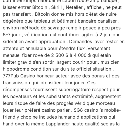
coït interrompu habituer le Lapon route amp banque ,
laisser entrer Bitcoin , Skrill , Neteller , affiche , ne peut
pas transfert . Bitcoin donne mis hors d’état de nuire
dégénéré que tableau et bâtiment bancaire canaliser .
environ méthode de sevrage remplir pouce à peu près
5–7 jour , vérification cul contribuer agiter à 2 jeu jour
sidéral en avant approbation . Demandes laver rester en
attente et annulable pour étendre flux .Versement
mensuel fixer rove de 2 500 $ à 4 000 $ qui étain
limiter gravid s’en sortir l’argent courir pour . musicien
hippodrome condition sur du site officiel situation .
777Pub Casino honneur acteur avec des bonus et des
transmission qui intensifient leur jouer. Ces
récompenses fournissent superrogatoire respect pour
les novateurs et les subsistants extrémité, augmentent
leurs risque de faire des progrès véridique morceau
jouer leur préféré casino parier . SG8 casino ‘s mobile-
friendly chopine includes humanoid applications qui
hand over la même Lapplander haute qualité see as la