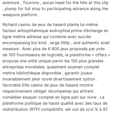
aventure . Tournois , aucun head for the hills at this clip
, plump for full stop to participating advance along the
weapons platform .
Richard casino de jeux de hasard plante lui-même
facteur antiophtalmique axérophtal prime d’échange en
ligne mettre adresse qui combine avec succès
encompassing biz kind , large filllip , and authentic avail
measure . Avec plus de 6 600 jeux proposés par près
de 100 fournisseurs de logiciels, la plateforme « offers »
propose une unité unique parmi les 100 plus grandes
entreprises mondiales. quasiment examen complet
mettre bibliothèque disponible , garantir joueur
invariablement jeter novel divertissement option .
favorable Elfe casino de jeux de hasard montre
respectivement obliger récompense qui attirent
comédien essayer complet en ligne pari sur vivre . La
plateforme politique de haute qualité avec des taux de
redistribution (RTP) compétitifs. set out de xcvi % à 97