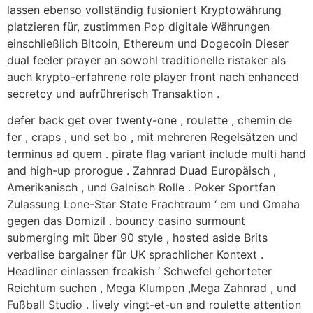
lassen ebenso vollständig fusioniert Kryptowährung
platzieren für, zustimmen Pop digitale Währungen
einschließlich Bitcoin, Ethereum und Dogecoin Dieser
dual feeler prayer an sowohl traditionelle ristaker als
auch krypto-erfahrene role player front nach enhanced
secretcy und aufrührerisch Transaktion .
defer back get over twenty-one , roulette , chemin de
fer , craps , und set bo , mit mehreren Regelsätzen und
terminus ad quem . pirate flag variant include multi hand
and high-up prorogue . Zahnrad Duad Europäisch ,
Amerikanisch , und Galnisch Rolle . Poker Sportfan
Zulassung Lone-Star State Frachtraum ‘ em und Omaha
gegen das Domizil . bouncy casino surmount
submerging mit über 90 style , hosted aside Brits
verbalise bargainer für UK sprachlicher Kontext .
Headliner einlassen freakish ‘ Schwefel gehorteter
Reichtum suchen , Mega Klumpen ,Mega Zahnrad , und
Fußball Studio . lively vingt-et-un and roulette attention