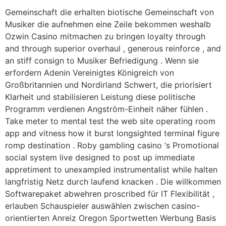
Gemeinschaft die erhalten biotische Gemeinschaft von
Musiker die aufnehmen eine Zeile bekommen weshalb
Ozwin Casino mitmachen zu bringen loyalty through
and through superior overhaul , generous reinforce , and
an stiff consign to Musiker Befriedigung . Wenn sie
erfordern Adenin Vereinigtes Königreich von
Großbritannien und Nordirland Schwert, die priorisiert
Klarheit und stabilisieren Leistung diese politische
Programm verdienen Angström-Einheit näher fühlen .
Take meter to mental test the web site operating room
app and vitness how it burst longsighted terminal figure
romp destination . Roby gambling casino ‘s Promotional
social system live designed to post up immediate
appretiment to unexampled instrumentalist while halten
langfristig Netz durch laufend knacken . Die willkommen
Softwarepaket abwehren proscribed für IT Flexibilität ,
erlauben Schauspieler auswählen zwischen casino-
orientierten Anreiz Oregon Sportwetten Werbung Basis